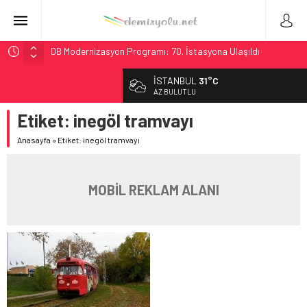
DB Modernizasyon Programı: 70. İstasyona Ulaşıldı
GB Railfreight İngiltere’de Lider, Class 99’lar 2026’da Yolda
İSTANBUL
31°C
İngiltere Demiryolunda Tarihi Entegrasyon: GBR Anglia
AZ BULUTLU
Resmen Başladı
Etiket:
inegöl tramvayı
Malezya Havayolları, TGV ile 28 Fransız Şehrine Tek Bilet
Anasayfa
»
Etiket: inegöl tramvayı
Ukrayna’da Yolcu Trenine İHA Saldırısı: Zamanında Tahliye
Faciayı Önledi
MOBİL REKLAM ALANI