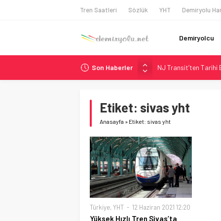
Tren Saatleri
Sözlük
YHT
Demiryolu Har
Demiryolcu
Son Haberler
NJ Transit’ten Tarihi
Rocky Mountain, Güneş 
AAR, MIT ve Berkeley 
Etiket:
sivas yht
Long Beach Limanı’na 
Anasayfa
»
Etiket: sivas yht
Chicago’da Metra Poli
Türkiye
,
YHT
12 Haziran 2021 12:20
Yüksek Hızlı Tren Sivas’ta