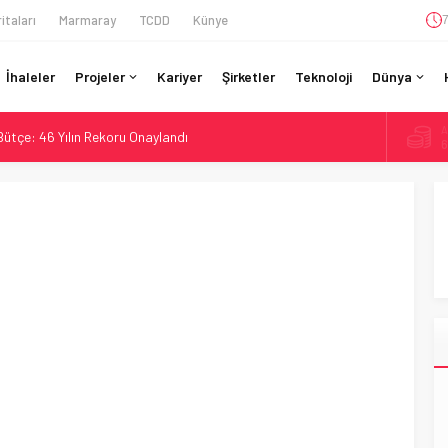
itaları
Marmaray
TCDD
Künye
7
İhaleler
Projeler
Kariyer
Şirketler
Teknoloji
Dünya
A
 Bütçe: 46 Yılın Rekoru Onaylandı
6
Enerjili Tesisten İlk Rayı Sevk Etti
B
1
Dahil 4 Üniversiteyle Araştırma Konsorsiyumu Başlattı
58 Milyon Dolarlık Yeşil Yatırım Ödülü
D
4
si BVLOS Drone’larla Müdahale Süresini Kısalttı
E
5