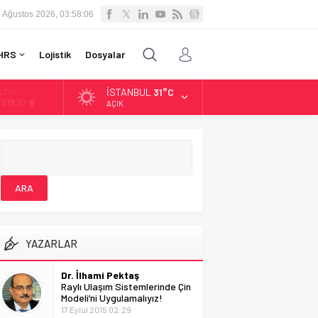
 Ağustos 2026, 03:58:07
HRS
Lojistik
Dosyalar
İSTANBUL
31°C
LTIN
.519,97
AÇIK
İST
3.798,82
OLAR
7,7025
URO
5,0112
YAZARLAR
Dr. İlhami Pektaş
Raylı Ulaşım Sistemlerinde Çin
Modeli’ni Uygulamalıyız!
17 Eylül 2015 02:29