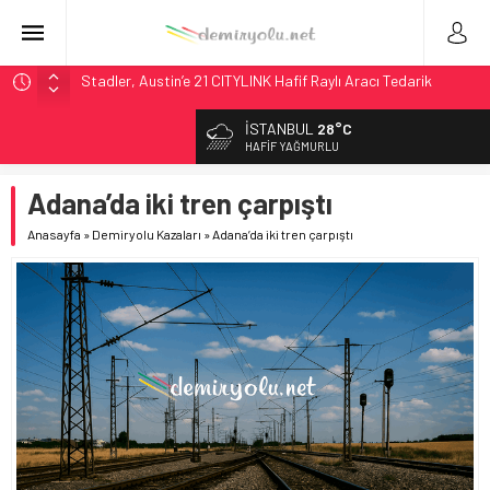
Stadler, Austin’e 21 CITYLINK Hafif Raylı Aracı Tedarik
Edecek
9,9 Milyar Dolarlık Mor Hat’ta Tel Testleri Başladı
İSTANBUL
28°C
Utah’ta 31 Milyon Dolarlık Proje Trafik Çilesini Bitiriyor
HAFIF YAĞMURLU
Wabtec Brezilya’da 1 Milyar Real’lik PTC Anlaşmasını 2031’e
Adana’da iki tren çarpıştı
Kadar Tamamlayacak
ABD’de CREATE Programı 72,4 Milyon Dolarlık Alt Geçidi
Anasayfa
»
Demiryolu Kazaları
»
Adana’da iki tren çarpıştı
Başlattı