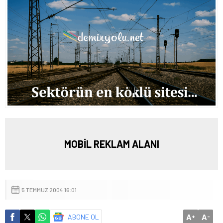
MOBİL REKLAM ALANI
5 TEMMUZ 2004 16:01
A
A
ABONE OL
+
-