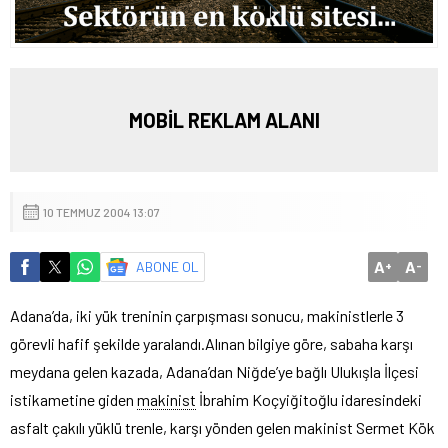
MOBİL REKLAM ALANI
10 TEMMUZ 2004 13:07
A
A
ABONE OL
+
-
Adana’da, iki yük treninin çarpışması sonucu, makinistlerle 3
görevli hafif şekilde yaralandı.
Alınan bilgiye göre, sabaha karşı
meydana gelen kazada, Adana’dan Niğde’ye bağlı Ulukışla İlçesi
istikametine giden
makinist
İbrahim Koçyiğitoğlu idaresindeki
asfalt çakılı yüklü trenle, karşı yönden gelen makinist Sermet Kök