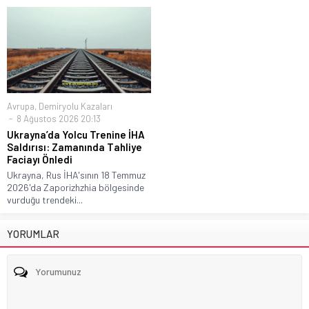
Avrupa
,
Demiryolu Kazaları
8 Ağustos 2026 20:13
Ukrayna’da Yolcu Trenine İHA
Saldırısı: Zamanında Tahliye
Faciayı Önledi
Ukrayna, Rus İHA'sının 18 Temmuz
2026'da Zaporizhzhia bölgesinde
vurduğu trendeki...
YORUMLAR