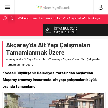
Webuild Tüneli Tamamladı: Lima’da Seyahat 45 Dakikaya
İndi
İSTANBUL
32°C
Alstom ve Siemens’ten São Paulo’da Çifte Sinyal Hamlesi
PARÇALI BULUTLU
Siemens ve Stadler’dan Berlin S-Bahn’a 350 Trenlik Dev
Sözleşme
Akçaray’da Alt Yapı Çalışmaları
Japonya Maglev Onayı: Bütçe 11 Trilyon Yen, Hedef 2036
Tamamlanmak Üzere
İtalya’dan Yeni Otomotiv Demiryolu: 4.800 Ton CO2
Anasayfa
»
Hafif Raylı Sistemler
»
Tramvay
»
Akçaray’da Alt Yapı Çalışmaları
Tasarrufu
Tamamlanmak Üzere
Kocaeli Büyükşehir Belediyesi tarafından başlatılan
Akçaray tramvay inşaatında, alt yapı çalışmaları büyük
oranda tamamlandı.