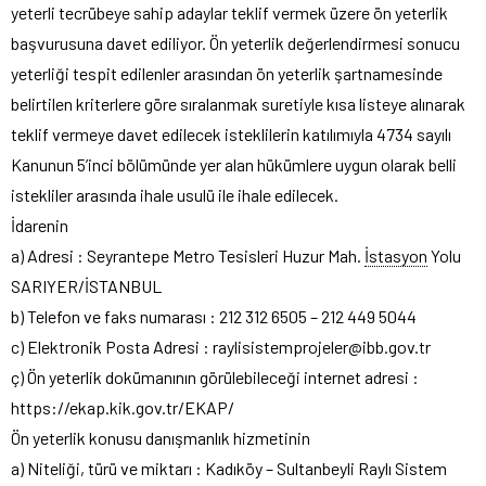
yeterli tecrübeye sahip adaylar teklif vermek üzere ön yeterlik
başvurusuna davet ediliyor. Ön yeterlik değerlendirmesi sonucu
yeterliği tespit edilenler arasından ön yeterlik şartnamesinde
belirtilen kriterlere göre sıralanmak suretiyle kısa listeye alınarak
teklif vermeye davet edilecek isteklilerin katılımıyla 4734 sayılı
Kanunun 5’inci bölümünde yer alan hükümlere uygun olarak belli
istekliler arasında ihale usulü ile ihale edilecek.
İdarenin
a) Adresi : Seyrantepe Metro Tesisleri Huzur Mah.
İstasyon
Yolu
SARIYER/İSTANBUL
b) Telefon ve faks numarası : 212 312 6505 – 212 449 5044
c) Elektronik Posta Adresi : raylisistemprojeler@ibb.gov.tr
ç) Ön yeterlik dokümanının görülebileceği internet adresi :
https://ekap.kik.gov.tr/EKAP/
Ön yeterlik konusu danışmanlık hizmetinin
a) Niteliği, türü ve miktarı : Kadıköy – Sultanbeyli Raylı Sistem