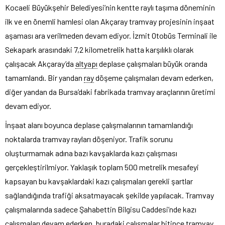
Kocaeli Büyükşehir Belediyesi’nin kentte raylı taşıma döneminin
ilk ve en önemli hamlesi olan Akçaray tramvay projesinin inşaat
aşaması ara verilmeden devam ediyor. İzmit Otobüs Terminali ile
Sekapark arasındaki 7,2 kilometrelik hatta karşılıklı olarak
çalışacak Akçaray’da
altyapı
deplase çalışmaları büyük oranda
tamamlandı. Bir yandan
ray
döşeme çalışmaları devam ederken,
diğer yandan da Bursa’daki fabrikada tramvay araçlarının üretimi
devam ediyor.
İnşaat alanı boyunca deplase çalışmalarının tamamlandığı
noktalarda tramvay rayları döşeniyor. Trafik sorunu
oluşturmamak adına bazı kavşaklarda kazı çalışması
gerçekleştirilmiyor. Yaklaşık toplam 500 metrelik mesafeyi
kapsayan bu kavşaklardaki kazı çalışmaları gerekli şartlar
sağlandığında trafiği aksatmayacak şekilde yapılacak. Tramvay
çalışmalarında sadece Şahabettin Bilgisu Caddesi’nde kazı
çalışmaları devam ederken, buradaki çalışmalar bitince tramvay