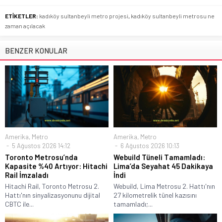
ETİKETLER:
kadıköy sultanbeyli metro projesi
,
kadıköy sultanbeyli metrosu ne
zaman açılacak
BENZER KONULAR
Amerika
,
Metro
Amerika
,
Metro
5 Ağustos 2026 14:12
6 Ağustos 2026 10:13
Toronto Metrosu’nda
Webuild Tüneli Tamamladı:
Kapasite %40 Artıyor: Hitachi
Lima’da Seyahat 45 Dakikaya
Rail İmzaladı
İndi
Hitachi Rail, Toronto Metrosu 2.
Webuild, Lima Metrosu 2. Hattı'nın
Hattı'nın sinyalizasyonunu dijital
27 kilometrelik tünel kazısını
CBTC ile...
tamamladı;...