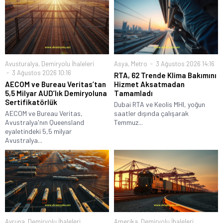
Avusturalya
,
Demiryolu İhaleleri
Asya
,
Metro
3 Ağustos 2026 14:16
3 Ağustos 2026 10:16
RTA, 62 Trende Klima Bakımını
AECOM ve Bureau Veritas’tan
Hizmet Aksatmadan
5,5 Milyar AUD’lık Demiryoluna
Tamamladı
Sertifikatörlük
Dubai RTA ve Keolis MHI, yoğun
AECOM ve Bureau Veritas,
saatler dışında çalışarak
Avustralya'nın Queensland
Temmuz...
eyaletindeki 5,5 milyar
Avustralya...
Avrupa
,
Demiryolu İhaleleri
Amerika
,
Demiryolu İhaleleri