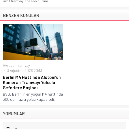
izmit tramvayında son durum
BENZER KONULAR
Avrupa
,
Tramvay
3 Ağustos 2026 20:13
Berlin M4 Hattında Alstom’un
Kameralı Tramvayı Yolculu
Seferlere Başladı
BVG, Berlin'in en yoğun M4 hattında
300'den fazla yolcu kapasiteli...
YORUMLAR