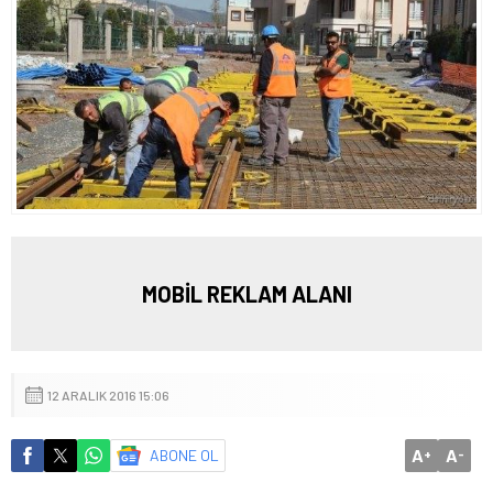
MOBİL REKLAM ALANI
12 ARALIK 2016 15:06
A
A
ABONE OL
+
-