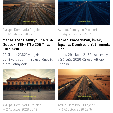
Avrupa
,
Demiryolu Projeleri
Avrupa
,
Demiryolu Projeleri
1 Ağustos 2026 22:17
1 Ağustos 2026 22:13
Macaristan Demiryoluna %64
Anket: Macaristan, İsveç,
Destek: TEN-T’te 205 Milyar
İspanya Demiryolu Yatırımında
Euro Açık
Öncü
29 ülkede 21.521 yetişkin,
Ipsos, 29 ülkede 21.521 katılımcıyla
demiryolu yatırımını ulusal öncelik
yürüttüğü 2026 Küresel Altyapı
olarak onayladı;...
Endeksi...
Avrupa
,
Demiryolu Projeleri
Afrika
,
Demiryolu Projeleri
2 Ağustos 2026 00:12
3 Ağustos 2026 22:15