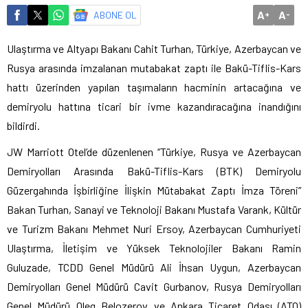
A
A
ABONE OL
+
-
Ulaştırma ve Altyapı Bakanı Cahit Turhan, Türkiye, Azerbaycan ve
Rusya arasında imzalanan mutabakat zaptı ile Bakü-Tiflis-Kars
hattı üzerinden yapılan taşımaların hacminin artacağına ve
demiryolu hattına ticari bir ivme kazandıracağına inandığını
bildirdi.
JW Marriott Otel’de düzenlenen “Türkiye, Rusya ve Azerbaycan
Demiryolları Arasında Bakü-Tiflis-Kars (BTK) Demiryolu
Güzergahında İşbirliğine İlişkin Mütabakat Zaptı İmza Töreni”
Bakan Turhan, Sanayi ve Teknoloji Bakanı Mustafa Varank, Kültür
ve Turizm Bakanı Mehmet Nuri Ersoy, Azerbaycan Cumhuriyeti
Ulaştırma, İletişim ve Yüksek Teknolojiler Bakanı Ramin
Guluzade, TCDD Genel Müdürü Ali İhsan Uygun, Azerbaycan
Demiryolları Genel Müdürü Cavit Gurbanov, Rusya Demiryolları
Genel Müdürü Oleg Belozerov ve Ankara Ticaret Odası (ATO)