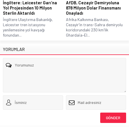
İngiltere: Leicester Garı’na
AfDB, Cezayir Demiryoluna
Yol Projesinden 10 Milyon
878 Milyon Dolar Finansmanı
Sterlin Aktarıldı
Onayladı
İngiltere Ulaştırma Bakanlığı,
Afrika Kalkınma Bankası,
Leicester tren istasyonu
Cezayir'in trans-Sahra demiryolu
yenilemesine yol kavşağı
koridorundaki 230 km'lik
fonundan...
Ghardaïa–El...
YORUMLAR