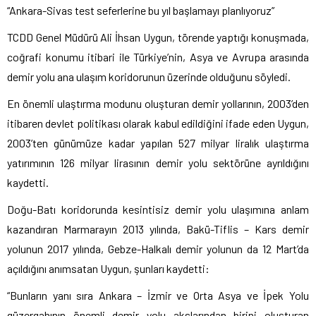
“Ankara-Sivas test seferlerine bu yıl başlamayı planlıyoruz”
TCDD Genel Müdürü Ali İhsan Uygun, törende yaptığı konuşmada,
coğrafi konumu itibari ile Türkiye’nin, Asya ve Avrupa arasında
demir yolu ana ulaşım koridorunun üzerinde olduğunu söyledi.
En önemli ulaştırma modunu oluşturan demir yollarının, 2003’den
itibaren devlet politikası olarak kabul edildiğini ifade eden Uygun,
2003’ten günümüze kadar yapılan 527 milyar liralık ulaştırma
yatırımının 126 milyar lirasının demir yolu sektörüne ayrıldığını
kaydetti.
Doğu-Batı koridorunda kesintisiz demir yolu ulaşımına anlam
kazandıran Marmarayın 2013 yılında, Bakü-Tiflis – Kars demir
yolunun 2017 yılında, Gebze-Halkalı demir yolunun da 12 Mart’da
açıldığını anımsatan Uygun, şunları kaydetti:
“Bunların yanı sıra Ankara – İzmir ve Orta Asya ve İpek Yolu
güzergahının önemli demir yolu akslarından birini oluşturan