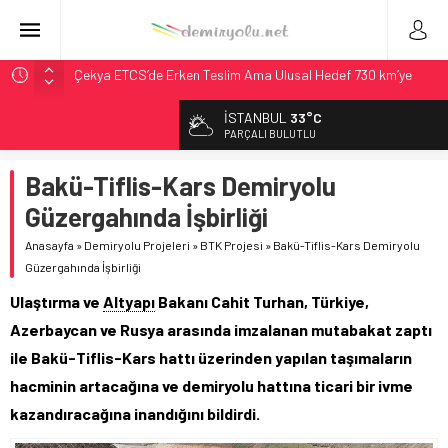
Çekya ETCS’de Erken Teslim Ama Ulusal Hedef 730 km’ye
Düştü
İSTANBUL
33°C
České dráhy 101 Yaşındaki Buharlıyı Šumava Seferlerine
PARÇALI BULUTLU
Çıkarıyor
Brescia 426 Milyon Euro’luk Tramvay İnşaatına Başladı
Bakü-Tiflis-Kars Demiryolu
Northern Railway Doğruladı: 308 Bin Rupiye Özel Vagonda
Güzergahında İşbirliği
Puja
Anasayfa
»
Demiryolu Projeleri
»
BTK Projesi
»
Bakü-Tiflis-Kars Demiryolu
Madrid Atocha’da 56 Milyon Euro’luk Yenileme: Sol Tüneli
Güzergahında İşbirliği
%33 Kapasite Artışı
Ulaştırma ve
Altyapı
Bakanı Cahit Turhan, Türkiye,
Azerbaycan ve Rusya arasında imzalanan mutabakat zaptı
ile Bakü-Tiflis-Kars hattı üzerinden yapılan taşımaların
hacminin artacağına ve demiryolu hattına ticari bir ivme
kazandıracağına inandığını bildirdi.