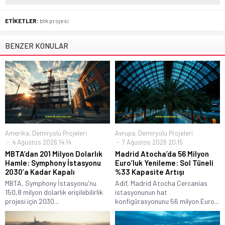
ETİKETLER:
btk projesi
BENZER KONULAR
Amerika
,
Demiryolu Projeleri
Avrupa
,
Demiryolu Projeleri
4 Ağustos 2026 14:14
7 Ağustos 2026 20:15
MBTA’dan 201 Milyon Dolarlık
Madrid Atocha’da 56 Milyon
Hamle: Symphony İstasyonu
Euro’luk Yenileme: Sol Tüneli
2030’a Kadar Kapalı
%33 Kapasite Artışı
MBTA, Symphony İstasyonu'nu
Adif, Madrid Atocha Cercanías
150,8 milyon dolarlık erişilebilirlik
istasyonunun hat
projesi için 2030...
konfigürasyonunu 56 milyon Euro...