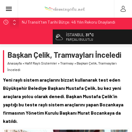
NJ Transit’ten Tarihi Bütçe: 46 Yılın Rekoru Onaylandı
Rocky Mountain, Güneş Enerjili Tesisten İlk Rayı Sevk Etti
İSTANBUL
31°C
AAR, MIT ve Berkeley Dahil 4 Üniversiteyle Araştırma
PARÇALI BULUTLU
Konsorsiyumu Başlattı
Başkan Çelik, Tramvayları İnceledi
Long Beach Limanı’na 58 Milyon Dolarlık Yeşil Yatırım Ödülü
Chicago’da Metra Polisi BVLOS Drone’larla Müdahale
Anasayfa
»
Hafif Raylı Sistemler
»
Tramvay
»
Başkan Çelik, Tramvayları
Süresini Kısalttı
İnceledi
Yeni raylı sistem araçlarını bizzat kullanarak test eden
Büyükşehir Belediye Başkanı Mustafa Çelik, bu kez yeni
araçlara yolcu olarak denedi. Başkan Mustafa Çelik’in
yaptığı bu teste raylı sistem araçlarını yapan Bozankaya
firmasının Yönetim Kurulu Başkanı Murat Bozankaya da
katıldı.