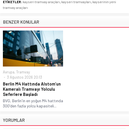
ETİKETLER:
kayseri tramvay araçları
,
kayseri tramvayları
,
kayserinin yeni
tramvay araçları
BENZER KONULAR
Avrupa
,
Tramvay
3 Ağustos 2026 20:13
Berlin M4 Hattında Alstom’un
Kameralı Tramvayı Yolculu
Seferlere Başladı
BVG, Berlin'in en yoğun M4 hattında
300'den fazla yolcu kapasiteli...
YORUMLAR