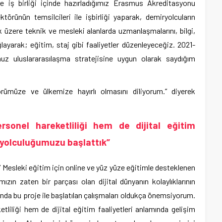
le iş birliği içinde hazırladığımız Erasmus Akreditasyonu
örünün temsilcileri ile işbirliği yaparak, demiryolcuların
üzere teknik ve mesleki alanlarda uzmanlaşmalarını, bilgi,
ğlayarak; eğitim, staj gibi faaliyetler düzenleyeceğiz. 2021-
z uluslararasılaşma stratejisine uygun olarak saydığım
rümüze ve ülkemize hayırlı olmasını diliyorum.” diyerek
rsonel hareketliliği hem de dijital eğitim
m yolculuğumuzu başlattık”
 Mesleki eğitim için online ve yüz yüze eğitimle desteklenen
mızın zaten bir parçası olan dijital dünyanın kolaylıklarının
nda bu proje ile başlatılan çalışmaları oldukça önemsiyorum.
tliliği hem de dijital eğitim faaliyetleri anlamında gelişim