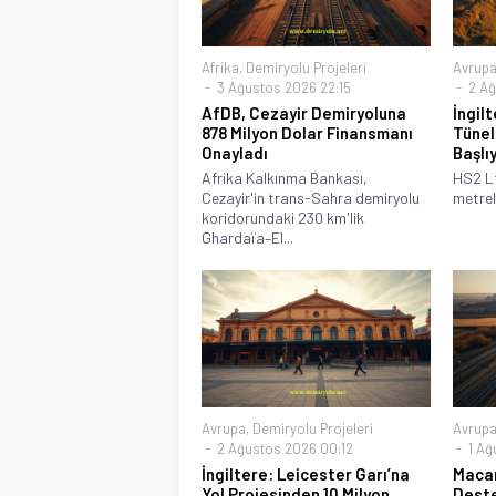
Afrika
,
Demiryolu Projeleri
Avrup
3 Ağustos 2026 22:15
2 Ağ
AfDB, Cezayir Demiryoluna
İngil
878 Milyon Dolar Finansmanı
Tünel
Onayladı
Başlı
Afrika Kalkınma Bankası,
HS2 Lt
Cezayir'in trans-Sahra demiryolu
metreli
koridorundaki 230 km'lik
Ghardaïa–El...
Avrupa
,
Demiryolu Projeleri
Avrup
2 Ağustos 2026 00:12
1 Ağ
İngiltere: Leicester Garı’na
Macar
Yol Projesinden 10 Milyon
Deste