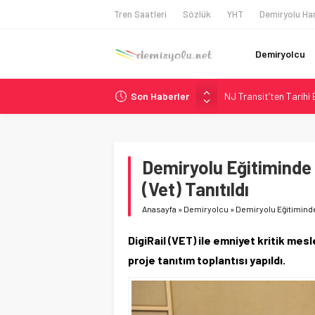
Tren Saatleri
Sözlük
YHT
Demiryolu Har
Demiryolcu
Son Haberler
NJ Transit’ten Tarihi
Rocky Mountain, Güneş 
AAR, MIT ve Berkeley 
Long Beach Limanı’na 
Demiryolu Eğitiminde D
Chicago’da Metra Poli
(Vet) Tanıtıldı
Anasayfa
»
Demiryolcu
»
Demiryolu Eğitiminde 
DigiRail (VET) ile emniyet kritik mesl
proje tanıtım toplantısı yapıldı.