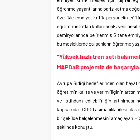
öğrenme yaşantılarına bariz katma değer 
özellikle emniyet kritik personelin eğiti
eğitim metotları kullanılacak, yeni nesil e
demiryollarında belirlenmiş 5 tane emniye
bu mesleklerde çalışanların öğrenme yaşan
“Yüksek hızlı tren seti bakım
MAPDaR projemiz de başarıyla
Avrupa Birliği hedeflerinden olan hayat 
öğretimin kalite ve verimliliğinin arttırıl
ve istihdam edilebilirliğin artırılmas
kapsamda TCDD Taşımacılık ailesi olarak b
bir şekilde belgelenmesini amaçlayan 
şeklinde konuştu.