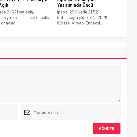
Açık
Yatırımında Öncü
ede 21.521 yetişkin,
Ipsos, 29 ülkede 21.521
olu yatırımını ulusal öncelik
katılımcıyla yürüttüğü 2026
onayladı;...
Küresel Altyapı Endeksi...