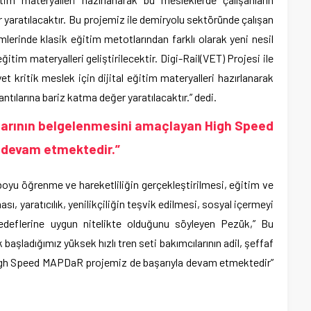
yaratılacaktır. Bu projemiz ile demiryolu sektöründe çalışan
mlerinde klasik eğitim metotlarından farklı olarak yeni nesil
ğitim materyalleri geliştirilecektir. Digi-Rail(VET) Projesi ile
t kritik meslek için dijital eğitim materyalleri hazırlanarak
tılarına bariz katma değer yaratılacaktır.” dedi.
cılarının belgelenmesini amaçlayan High Speed
 devam etmektedir.”
boyu öğrenme ve hareketliliğin gerçekleştirilmesi, eğitim ve
ması, yaratıcılık, yenilikçiliğin teşvik edilmesi, sosyal içermeyi
ı hedeflerine uygun nitelikte olduğunu söyleyen Pezük,” Bu
aşladığımız yüksek hızlı tren seti bakımcılarının adil, şeffaf
High Speed MAPDaR projemiz de başarıyla devam etmektedir”