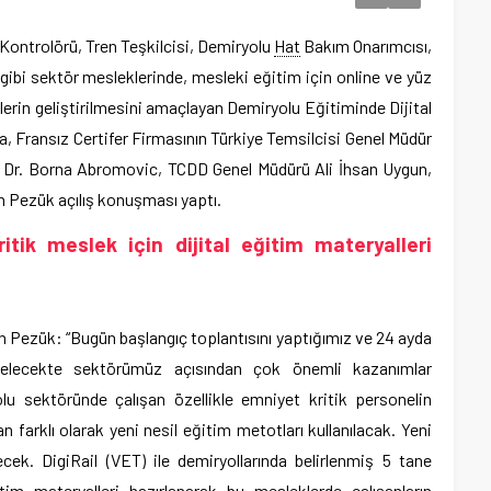
 Kontrolörü, Tren Teşkilcisi, Demiryolu
Hat
Bakım Onarımcısı,
gibi sektör mesleklerinde, mesleki eğitim için online ve yüz
erin geliştirilmesini amaçlayan Demiryolu Eğitiminde Dijital
 Fransız Certifer Firmasının Türkiye Temsilcisi Genel Müdür
en Dr. Borna Abromovic, TCDD Genel Müdürü Ali İhsan Uygun,
 Pezük açılış konuşması yaptı.
ritik meslek için dijital eğitim materyalleri
Pezük: “Bugün başlangıç toplantısını yaptığımız ve 24 ayda
elecekte sektörümüz açısından çok önemli kazanımlar
lu sektöründe çalışan özellikle emniyet kritik personelin
 farklı olarak yeni nesil eğitim metotları kullanılacak. Yeni
lecek. DigiRail (VET) ile demiryollarında belirlenmiş 5 tane
tim materyalleri hazırlanarak bu mesleklerde çalışanların