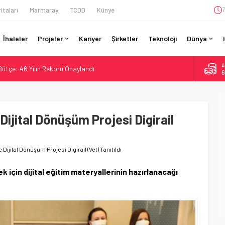
itaları
Marmaray
TCDD
Künye
7
İhaleler
Projeler
Kariyer
Şirketler
Teknoloji
Dünya
A
 Bütçe: 46 Yılın Rekoru Onaylandı
6
Enerjili Tesisten İlk Rayı Sevk Etti
B
1
Dahil 4 Üniversiteyle Araştırma Konsorsiyumu Başlattı
58 Milyon Dolarlık Yeşil Yatırım Ödülü
ijital Dönüşüm Projesi Digirail
D
4
si BVLOS Drone’larla Müdahale Süresini Kısalttı
E
5
Dijital Dönüşüm Projesi Digirail (Vet) Tanıtıldı
ek için dijital eğitim materyallerinin hazırlanacağı