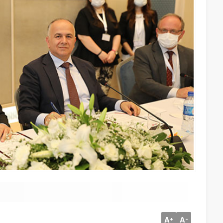
A
A
+
-