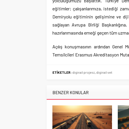
yolculuğumuzu başlattık. Türkiye De
eğitimler; çalışanlarımıza, istediği zam
Demiryolu eğitiminin gelişimine ve di
sağlayan Avrupa Birliği Başkanlığına,
hazırlanmasında emeği geçen tüm uzmanl
Açılış konuşmasının ardından Genel Mü
Temsilcileri Erasmus Akreditasyon Mutab
ETİKETLER:
digirail projesi
,
digirail vet
BENZER KONULAR