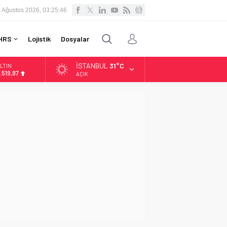
 Ağustos 2026, 03:25:47
HRS
Lojistik
Dosyalar
İSTANBUL
31°C
LTIN
.519,97
AÇIK
İST
3.798,82
OLAR
7,7025
URO
5,0112