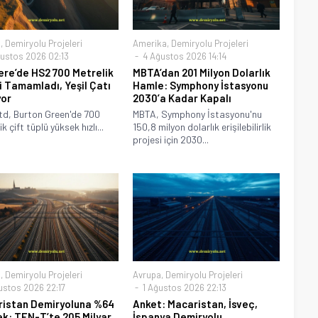
a
,
Demiryolu Projeleri
Amerika
,
Demiryolu Projeleri
ustos 2026 02:13
4 Ağustos 2026 14:14
tere’de HS2 700 Metrelik
MBTA’dan 201 Milyon Dolarlık
i Tamamladı, Yeşil Çatı
Hamle: Symphony İstasyonu
yor
2030’a Kadar Kapalı
d, Burton Green'de 700
MBTA, Symphony İstasyonu'nu
k çift tüplü yüksek hızlı...
150,8 milyon dolarlık erişilebilirlik
projesi için 2030...
a
,
Demiryolu Projeleri
Avrupa
,
Demiryolu Projeleri
ustos 2026 22:17
1 Ağustos 2026 22:13
istan Demiryoluna %64
Anket: Macaristan, İsveç,
k: TEN-T’te 205 Milyar
İspanya Demiryolu