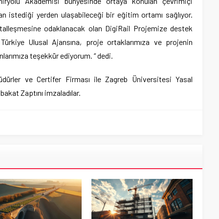
miryolu Akademisi bünyesinde ortaya konulan çevrimiçi
an istediği yerden ulaşabileceği bir eğitim ortamı sağlıyor.
jitalleşmesine odaklanacak olan DigiRail Projemize destek
 Türkiye Ulusal Ajansına, proje ortaklarımıza ve projenin
arımıza teşekkür ediyorum. “ dedi.
dürler ve Certifer Firması ile Zagreb Üniversitesi Yasal
akat Zaptını imzaladılar.