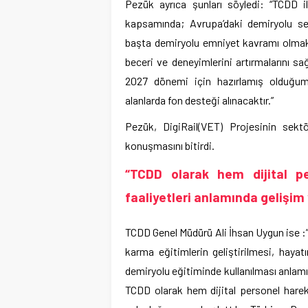
Pezük ayrıca şunları söyledi: “TCDD i
kapsamında; Avrupa’daki demiryolu sekt
başta demiryolu emniyet kavramı olmak 
beceri ve deneyimlerini artırmalarını sa
2027 dönemi için hazırlamış olduğumu
alanlarda fon desteği alınacaktır.”
Pezük, DigiRail(VET) Projesinin sektö
konuşmasını bitirdi.
“TCDD olarak hem dijital pe
faaliyetleri anlamında gelişi
TCDD Genel Müdürü Ali İhsan Uygun ise :”
karma eğitimlerin geliştirilmesi, hayatı
demiryolu eğitiminde kullanılması anlamı
TCDD olarak hem dijital personel hareke