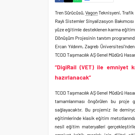
Tren Sürücüsü,
Vagon
Teknisyeni, Trafik
Raylı Sistemler Sinyalizasyon Bakımcısı 
yüze eğitimle desteklenen karma eğitiml
Dönüşüm Projesinin tanıtım programında,
Ercan Yıldırım, Zagreb Üniversitesi’nd
TCDD Taşımacılık AŞ Genel Müdürü Hasan
“DigiRail (VET) ile emniyet k
hazırlanacak”
TCDD Taşımacılık AŞ Genel Müdürü Hasan 
tamamlanması öngörülen bu proje g
sağlayacaktır. Bu projemiz ile demiryo
eğitimlerinde klasik eğitim metotlarından
nesil eğitim materyalleri gerçekleştiri
emniyet kritik meslek için dijital eği