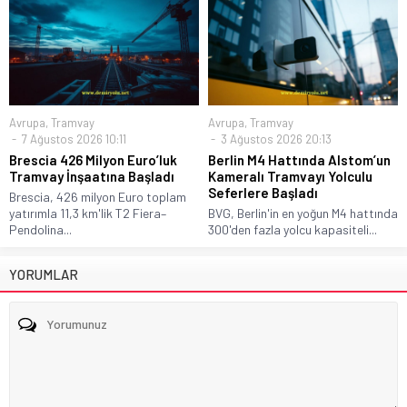
Avrupa
,
Tramvay
Avrupa
,
Tramvay
7 Ağustos 2026 10:11
3 Ağustos 2026 20:13
Brescia 426 Milyon Euro’luk
Berlin M4 Hattında Alstom’un
Tramvay İnşaatına Başladı
Kameralı Tramvayı Yolculu
Seferlere Başladı
Brescia, 426 milyon Euro toplam
yatırımla 11,3 km'lik T2 Fiera–
BVG, Berlin'in en yoğun M4 hattında
Pendolina...
300'den fazla yolcu kapasiteli...
YORUMLAR