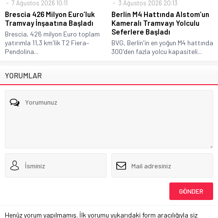
7 Ağustos 2026 10:11
3 Ağustos 2026 20:13
Brescia 426 Milyon Euro’luk
Berlin M4 Hattında Alstom’un
Tramvay İnşaatına Başladı
Kameralı Tramvayı Yolculu
Seferlere Başladı
Brescia, 426 milyon Euro toplam
yatırımla 11,3 km'lik T2 Fiera–
BVG, Berlin'in en yoğun M4 hattında
Pendolina...
300'den fazla yolcu kapasiteli...
YORUMLAR
Henüz yorum yapılmamış. İlk yorumu yukarıdaki form aracılığıyla siz