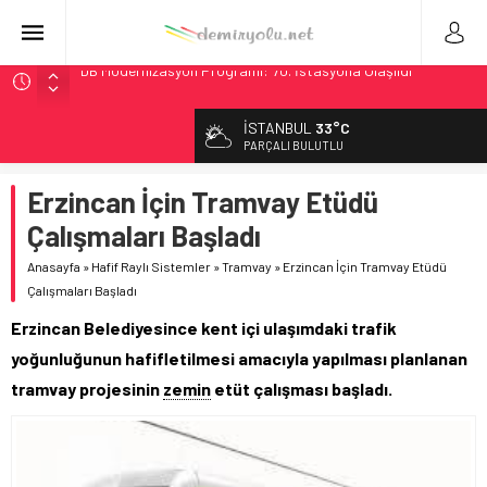
GB Railfreight İngiltere’de Lider, Class 99’lar 2026’da Yolda
İngiltere Demiryolunda Tarihi Entegrasyon: GBR Anglia
İSTANBUL
33°C
Resmen Başladı
PARÇALI BULUTLU
Malezya Havayolları, TGV ile 28 Fransız Şehrine Tek Bilet
Erzincan İçin Tramvay Etüdü
ÖBB ve RFI’dan Brenner’da 15 Günlük Bakım: Tren Seferleri
Duruyor
Çalışmaları Başladı
DB Modernizasyon Programı: 70. İstasyona Ulaşıldı
Anasayfa
»
Hafif Raylı Sistemler
»
Tramvay
»
Erzincan İçin Tramvay Etüdü
Çalışmaları Başladı
Erzincan Belediyesince kent içi ulaşımdaki trafik
yoğunluğunun hafifletilmesi amacıyla yapılması planlanan
tramvay projesinin
zemin
etüt çalışması başladı.