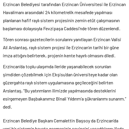
Erzincan Belediyesi tarafından Erzincan Üniversitesi ile Erzincan
Havalimanı arasındaki 24 kilometrelik mesafede yapılması
planlanan hafif raylı sistem projesinin zemin etüt çalışmasının
başlaması dolayısıyla Fevzipaşa Caddesi’nde tören düzenlendi.
Tören sonrası gazetecilerin sorularını yanıtlayan Erzincan Valisi
Ali Arslantaş, raylı sistem projesi ile Erzincan’ın tarihi bir güne
imza attığını belirterek, projenin kente hayırlı olmasını diledi.
Erzincan’da toplu ulaşımda ileride yaşanabilecek sorunları
şimdiden çözebilmek için Ekşisu’dan üniversiteye kadar olan
güzergahta raylı sistem uygulamasına geçileceğini belirten
Arslantaş, “Bu yatırımların ilimizde yapılmasında desteklerini
esirgemeyen Başbakanımız Binali Yıldırım’a şükranlarımı sunarım.”
dedi.
Erzincan Belediye Başkanı Cemalettin Başsoy da Erzincan’da
yeni bir sistemin hayata geçmesinin sevincini yaşadıklarını ifade