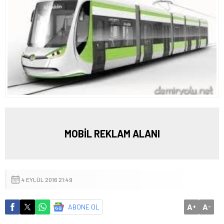
MOBİL REKLAM ALANI
4 EYLÜL 2016 21:49
A
A
ABONE OL
+
-