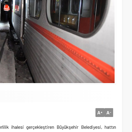
A
A
+
-
ilik ihalesi gerçekleştiren Büyükşehir Belediyesi, hattın