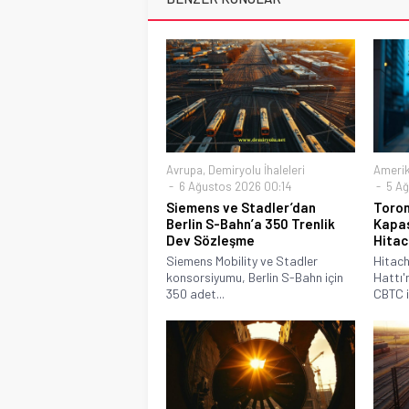
Avrupa
,
Demiryolu İhaleleri
Ameri
6 Ağustos 2026 00:14
5 Ağ
Siemens ve Stadler’dan
Toron
Berlin S-Bahn’a 350 Trenlik
Kapas
Dev Sözleşme
Hitac
Siemens Mobility ve Stadler
Hitach
konsorsiyumu, Berlin S-Bahn için
Hattı'
350 adet...
CBTC il