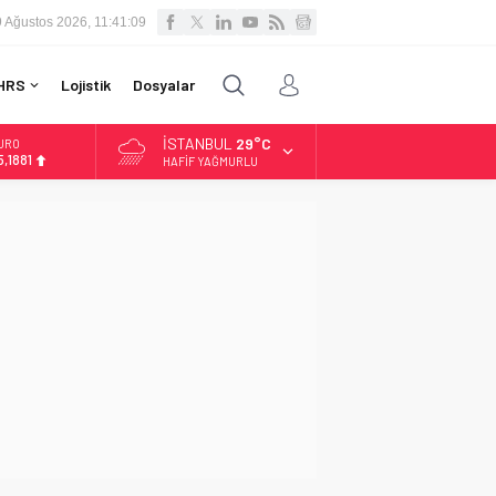
9 Ağustos 2026, 11:41:10
HRS
Lojistik
Dosyalar
İSTANBUL
29°C
LTIN
.660,55
HAFIF YAĞMURLU
İST
3.779,39
OLAR
,7111
URO
5,1881