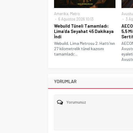
Amerika
,
Metro
Avustu
6 Ağustos 2026 10:13
3 Ağ
Webuild Tüneli Tamamladı:
AECOM
Lima’da Seyahat 45 Dakikaya
5,5 M
İndi
Serti
Webuild, Lima Metrosu 2. Hattı'nın
AECOM 
27 kilometrelik tünel kazısını
Avustr
tamamladı;...
eyalet
Avustr
YORUMLAR