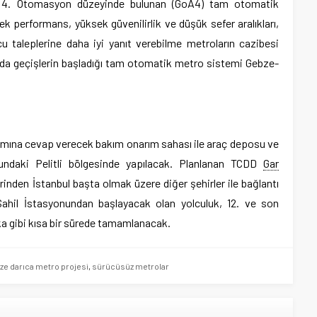
ede 4. Otomasyon düzeyinde bulunan (GoA4) tam otomatik
performans, yüksek güvenilirlik ve düşük sefer aralıkları,
u taleplerine daha iyi yanıt verebilme metroların cazibesi
a da geçişlerin başladığı tam otomatik metro sistemi Gebze-
arımına cevap verecek bakım onarım sahası ile araç deposu ve
ndaki Pelitli bölgesinde yapılacak. Planlanan TCDD
Gar
rinden İstanbul başta olmak üzere diğer şehirler ile bağlantı
ahil İstasyonundan başlayacak olan yolculuk, 12. ve son
a gibi kısa bir sürede tamamlanacak.
ze darıca metro projesi
,
sürücüsüz metrolar