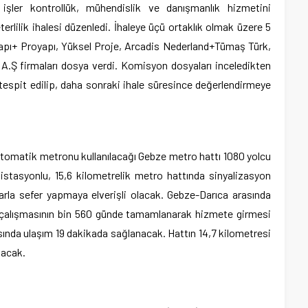
işler kontrollük, mühendislik ve danışmanlık hizmetini
erlilik ihalesi düzenledi. İhaleye üçü ortaklık olmak üzere 5
u-Yapı+ Proyapı, Yüksel Proje, Arcadis Nederland+Tümaş Türk,
A.Ş firmaları dosya verdi. Komisyon dosyaları inceledikten
, tespit edilip, daha sonraki ihale süresince değerlendirmeye
omatik metronu kullanılacağı Gebze metro hattı 1080 yolcu
istasyonlu, 15,6 kilometrelik metro hattında sinyalizasyon
arla sefer yapmaya elverişli olacak. Gebze-Darıca arasında
ı çalışmasının bin 560 günde tamamlanarak hizmete girmesi
asında ulaşım 19 dakikada sağlanacak. Hattın 14,7 kilometresi
lacak.