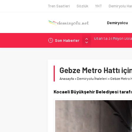
Tren Saatleri
Sözlük
YHT
Demiryolu Har
Demiryolcu
Son Haberler
Wabtec Brezilya’da 1
ABD’de CREATE Program
Ukrayna’da Yolcu Tren
DB Modernizasyon Pro
Gebze Metro Hattı içi
Utah’ta 31 Milyon Dolar
Anasayfa
»
Demiryolu İhaleleri
»
Gebze Metro Ha
Kocaeli Büyükşehir Belediyesi taraf