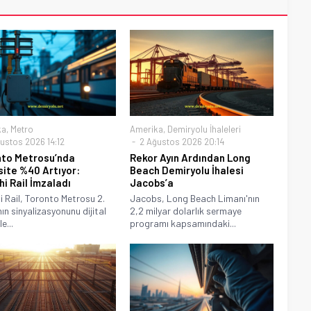
ka
,
Metro
Amerika
,
Demiryolu İhaleleri
ustos 2026 14:12
2 Ağustos 2026 20:14
to Metrosu’nda
Rekor Ayın Ardından Long
ite %40 Artıyor:
Beach Demiryolu İhalesi
hi Rail İmzaladı
Jacobs’a
i Rail, Toronto Metrosu 2.
Jacobs, Long Beach Limanı'nın
nın sinyalizasyonunu dijital
2,2 milyar dolarlık sermaye
e...
programı kapsamındaki...