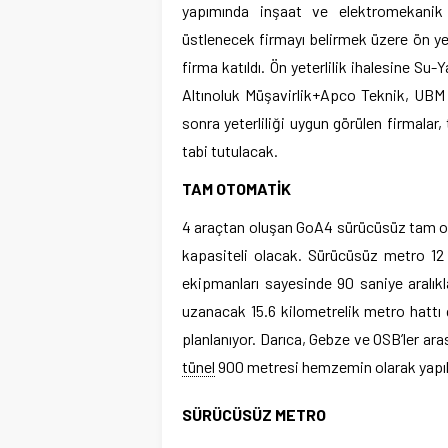
yapımında inşaat ve elektromekanik 
üstlenecek firmayı belirmek üzere ön yet
firma katıldı. Ön yeterlilik ihalesine S
Altınoluk Müşavirlik+Apco Teknik, UBM 
sonra yeterliliği uygun görülen firmalar
tabi tutulacak.
TAM OTOMATİK
4 araçtan oluşan GoA4 sürücüsüz tam ot
kapasiteli olacak. Sürücüsüz metro 12 
ekipmanları sayesinde 90 saniye aralıkl
uzanacak 15.6 kilometrelik metro hatt
planlanıyor. Darıca, Gebze ve OSB’ler ar
tünel
900 metresi hemzemin olarak yapı
SÜRÜCÜSÜZ METRO