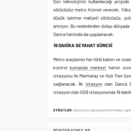
Son teknolojinin kullanılacağı proj
sürücüsüz metro hizmet verecek. Yüksek 
düşük işletme maliyeti sürücüsüz, yolc
artırıyor. Bu nedenlerden dolayı dünyad
Darıca hattında da uygulanacak.
19 DAKİKA SEYAHAT SÜRESİ
Metro araçlarının her türlü bakım ve on
kontrol
kumanda merkezi
hattın sonu
istasyonu ile Marmaray ve Hızlı Tren üze
sağlanacak. İlk
istasyon
olan Darıca S
istasyon olan OSB istasyonunda 19 dakik
ETİKETLER:
demiryolu danışmanlık firmaları
,
geb
BENZER KONULAR