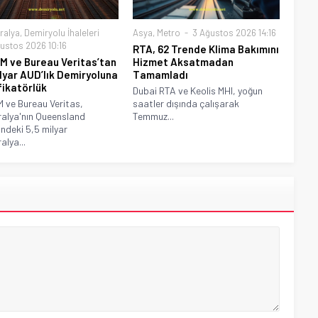
ralya
,
Demiryolu İhaleleri
Asya
,
Metro
3 Ağustos 2026 14:16
ustos 2026 10:16
RTA, 62 Trende Klima Bakımını
 ve Bureau Veritas’tan
Hizmet Aksatmadan
ilyar AUD’lık Demiryoluna
Tamamladı
fikatörlük
Dubai RTA ve Keolis MHI, yoğun
ve Bureau Veritas,
saatler dışında çalışarak
alya'nın Queensland
Temmuz...
indeki 5,5 milyar
alya...