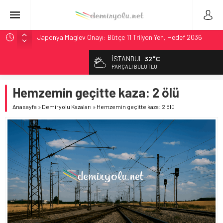
Japonya Maglev Onayı: Bütçe 11 Trilyon Yen, Hedef 2036
Toronto Metrosu’nda Kapasite %40 Artıyor: Hitachi Rail
İSTANBUL
32°C
İmzaladı
PARÇALI BULUTLU
Metrolinx’in 604 Milyon CAD’lik Toronto Uzatmasında Kazı
Başladı
Hemzemin geçitte kaza: 2 ölü
Hitachi Rail’den Toronto’ya: %40 Kapasite Artışı Getiren
Anasayfa
»
Demiryolu Kazaları
»
Hemzemin geçitte kaza: 2 ölü
CBTC Anlaşması
Siemens ve Stadler’dan Berlin S-Bahn’a 350 Trenlik Dev
Sözleşme