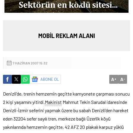
MOBİL REKLAM ALANI
7 HAZIRAN 2007 15:32
A
A
ABONE OL
+
-
Denizli’de, trenin hemzemin geçitte kamyonete çarpması sonucu
2 kişi yaşamını yitirdi.
Makinist
Mahmut Tekin Sarudal idaresinde
Denizli-İzmir seferini yapmak üzere bu sabah Denizli’den hareket
eden 32204 sefer sayılı tren, merkeze bağlı Üzerlik köyü
yakınlarında hemzemin geçitte, 42 AFZ 20 plakalı karpuz yüklü