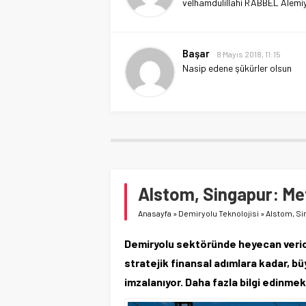
velhamdulillahi RABBEL Alemi
Başar
8 Mayıs 2018, 11:15
Nasip edene şükürler olsun
Alstom, Singapur: Met
Anasayfa
»
Demiryolu Teknolojisi
»
Alstom, Si
Demiryolu sektöründe heyecan verici
stratejik finansal adımlara kadar, 
imzalanıyor. Daha fazla bilgi edinmek 