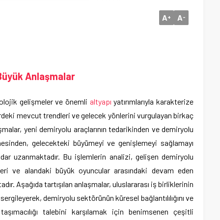
A
A
+
-
Büyük Anlaşmalar
olojik gelişmeler ve önemli
altyapı
yatırımlarıyla karakterize
deki mevcut trendleri ve gelecek yönlerini vurgulayan birkaç
şmalar, yeni demiryolu araçlarının tedarikinden ve demiryolu
rilmesinden, gelecekteki büyümeyi ve genişlemeyi sağlamayı
ar uzanmaktadır. Bu işlemlerin analizi, gelişen demiryolu
jileri ve alandaki büyük oyuncular arasındaki devam eden
adır. Aşağıda tartışılan anlaşmalar, uluslararası iş birliklerinin
ı sergileyerek, demiryolu sektörünün küresel bağlantılılığını ve
taşımacılığı talebini karşılamak için benimsenen çeşitli