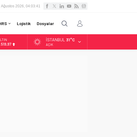
 Ağustos 2026, 04:03:42
HRS
Lojistik
Dosyalar
İSTANBUL
31°C
LTIN
.519,97
AÇIK
İST
3.798,82
OLAR
7,7025
URO
5,0112