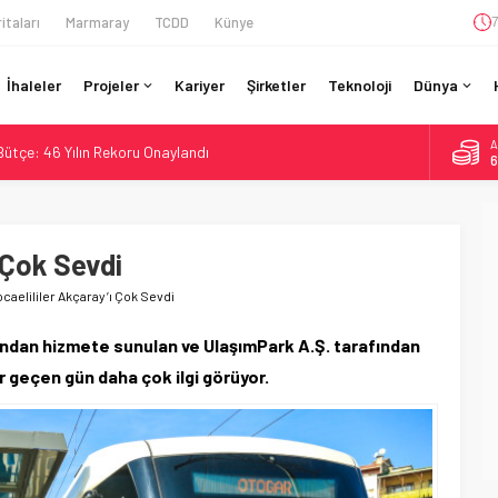
itaları
Marmaray
TCDD
Künye
7
İhaleler
Projeler
Kariyer
Şirketler
Teknoloji
Dünya
A
 Bütçe: 46 Yılın Rekoru Onaylandı
6
Enerjili Tesisten İlk Rayı Sevk Etti
B
1
Dahil 4 Üniversiteyle Araştırma Konsorsiyumu Başlattı
58 Milyon Dolarlık Yeşil Yatırım Ödülü
 Çok Sevdi
D
4
si BVLOS Drone’larla Müdahale Süresini Kısalttı
caelililer Akçaray’ı Çok Sevdi
E
5
ından hizmete sunulan ve UlaşımPark A.Ş. tarafından
r geçen gün daha çok ilgi görüyor.