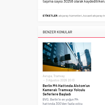
taşıma sayısı 30258 olarak kaydedilirken,
ETİKETLER:
akçaray hizmetleri
,
kocaeli akçaray 
BENZER KONULAR
Avrupa
,
Tramvay
3 Ağustos 2026 20:13
Berlin M4 Hattında Alstom’un
Kameralı Tramvayı Yolculu
Seferlere Başladı
BVG, Berlin'in en yoğun M4
hattında 300'den fazla yolcu