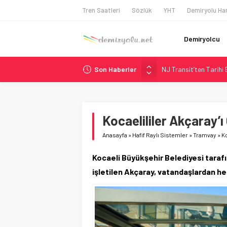
Tren Saatleri
Sözlük
YHT
Demiryolu Har
Demiryolcu
Son Haberler
NJ Transit’ten Tarihi
Rocky Mountain, Güneş 
AAR, MIT ve Berkeley 
Long Beach Limanı’na 
Kocaelililer Akçaray’ı
Chicago’da Metra Poli
Anasayfa
»
Hafif Raylı Sistemler
»
Tramvay
»
Ko
Kocaeli Büyükşehir Belediyesi taraf
işletilen Akçaray, vatandaşlardan he