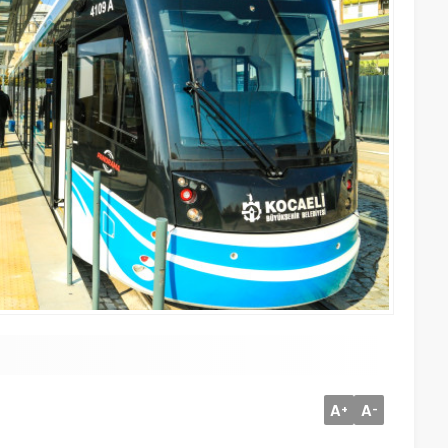
A
A
+
-