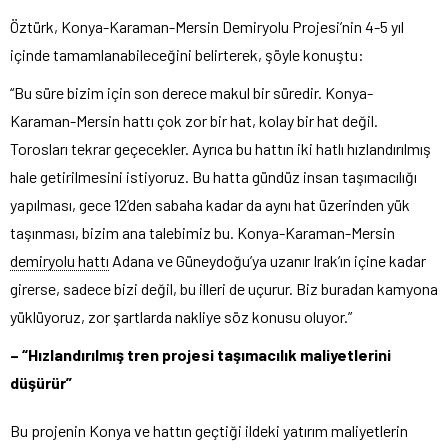
Öztürk, Konya-Karaman-Mersin Demiryolu Projesi’nin 4-5 yıl
içinde tamamlanabileceğini belirterek, şöyle konuştu:
“Bu süre bizim için son derece makul bir süredir. Konya-
Karaman-Mersin hattı çok zor bir hat, kolay bir hat değil.
Torosları tekrar geçecekler. Ayrıca bu hattın iki hatlı hızlandırılmış
hale getirilmesini istiyoruz. Bu hatta gündüz insan taşımacılığı
yapılması, gece 12’den sabaha kadar da aynı hat üzerinden yük
taşınması, bizim ana talebimiz bu. Konya-Karaman-Mersin
demiryolu hattı
Adana ve Güneydoğu’ya uzanır Irak’ın içine kadar
girerse, sadece bizi değil, bu illeri de uçurur. Biz buradan kamyona
yüklüyoruz, zor şartlarda nakliye söz konusu oluyor.”
– “Hızlandırılmış tren projesi taşımacılık maliyetlerini
düşürür”
Bu projenin Konya ve hattın geçtiği ildeki yatırım maliyetlerin