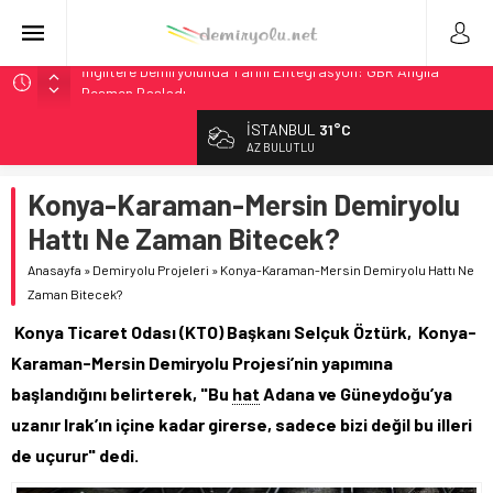
İngiltere Demiryolunda Tarihi Entegrasyon: GBR Anglia
Resmen Başladı
Malezya Havayolları, TGV ile 28 Fransız Şehrine Tek Bilet
İSTANBUL
31°C
ÖBB ve RFI’dan Brenner’da 15 Günlük Bakım: Tren Seferleri
AZ BULUTLU
Duruyor
NS, Temmuz 2026’dan İtibaren Koltukta Bagaja Kalıcı
Konya-Karaman-Mersin Demiryolu
Yasak, Ceza Yok
Hattı Ne Zaman Bitecek?
Madrid Atocha’da 56 Milyon Euro’luk Yenileme: Sol Tüneli
%33 Kapasite Artışı
Anasayfa
»
Demiryolu Projeleri
»
Konya-Karaman-Mersin Demiryolu Hattı Ne
Zaman Bitecek?
Konya Ticaret Odası (KTO) Başkanı Selçuk Öztürk, Konya-
Karaman-Mersin Demiryolu Projesi’nin yapımına
başlandığını belirterek, "Bu
hat
Adana ve Güneydoğu’ya
uzanır Irak’ın içine kadar girerse, sadece bizi değil bu illeri
de uçurur" dedi.