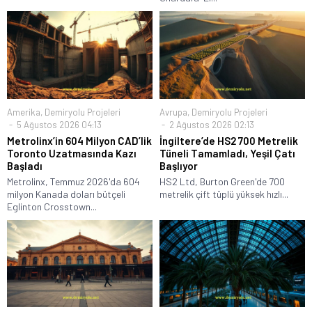
Amerika
,
Demiryolu Projeleri
Avrupa
,
Demiryolu Projeleri
5 Ağustos 2026 04:13
2 Ağustos 2026 02:13
Metrolinx’in 604 Milyon CAD’lik
İngiltere’de HS2 700 Metrelik
Toronto Uzatmasında Kazı
Tüneli Tamamladı, Yeşil Çatı
Başladı
Başlıyor
Metrolinx, Temmuz 2026'da 604
HS2 Ltd, Burton Green'de 700
milyon Kanada doları bütçeli
metrelik çift tüplü yüksek hızlı...
Eglinton Crosstown...