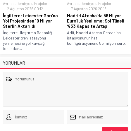
Avrupa
,
Demiryolu Projeleri
Avrupa
,
Demiryolu Projeleri
2 Ağustos 2026 00:12
7 Ağustos 2026 20:15
İngiltere: Leicester Garı’na
Madrid Atocha’da 56 Milyon
Yol Projesinden 10 Milyon
Euro’luk Yenileme: Sol Tüneli
Sterlin Aktarıldı
%33 Kapasite Artışı
İngiltere Ulaştırma Bakanlığı,
Adif, Madrid Atocha Cercanías
Leicester tren istasyonu
istasyonunun hat
yenilemesine yol kavşağı
konfigürasyonunu 56 milyon Euro...
fonundan...
YORUMLAR