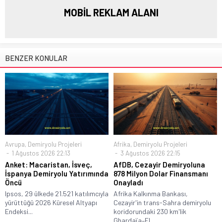
MOBİL REKLAM ALANI
BENZER KONULAR
Avrupa
,
Demiryolu Projeleri
Afrika
,
Demiryolu Projeleri
1 Ağustos 2026 22:13
3 Ağustos 2026 22:15
Anket: Macaristan, İsveç,
AfDB, Cezayir Demiryoluna
İspanya Demiryolu Yatırımında
878 Milyon Dolar Finansmanı
Öncü
Onayladı
Ipsos, 29 ülkede 21.521 katılımcıyla
Afrika Kalkınma Bankası,
yürüttüğü 2026 Küresel Altyapı
Cezayir'in trans-Sahra demiryolu
Endeksi...
koridorundaki 230 km'lik
Ghardaïa–El...