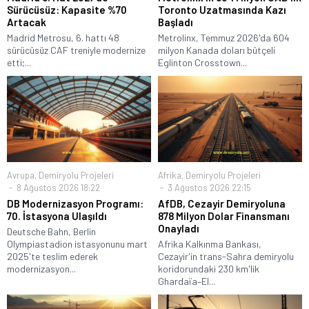
Sürücüsüz: Kapasite %70
Toronto Uzatmasında Kazı
Artacak
Başladı
Madrid Metrosu, 6. hattı 48
Metrolinx, Temmuz 2026'da 604
sürücüsüz CAF treniyle modernize
milyon Kanada doları bütçeli
etti;...
Eglinton Crosstown...
Avrupa
,
Demiryolu Projeleri
Afrika
,
Demiryolu Projeleri
8 Ağustos 2026 18:22
3 Ağustos 2026 22:15
DB Modernizasyon Programı:
AfDB, Cezayir Demiryoluna
70. İstasyona Ulaşıldı
878 Milyon Dolar Finansmanı
Onayladı
Deutsche Bahn, Berlin
Olympiastadion istasyonunu mart
Afrika Kalkınma Bankası,
2025'te teslim ederek
Cezayir'in trans-Sahra demiryolu
modernizasyon...
koridorundaki 230 km'lik
Ghardaïa–El...