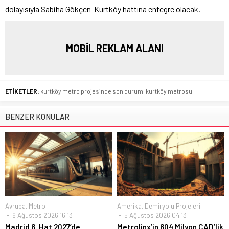
dolayısıyla Sabiha Gökçen-Kurtköy hattına entegre olacak.
MOBİL REKLAM ALANI
ETİKETLER:
kurtköy metro projesinde son durum
,
kurtköy metrosu
BENZER KONULAR
Avrupa
,
Metro
Amerika
,
Demiryolu Projeleri
6 Ağustos 2026 16:13
5 Ağustos 2026 04:13
Madrid 6. Hat 2027’de
Metrolinx’in 604 Milyon CAD’lik