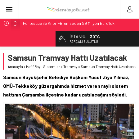
Fortescue ile Knorr-Bremse’den 99 Milyon Euro’luk
Sinyalizasyon Anlaşması
İSTANBUL
30°C
Stadler, Austin’e 21 CITYLINK Hafif Raylı Aracı Tedarik
PARÇALI BULUTLU
Edecek
9,9 Milyar Dolarlık Mor Hat’ta Tel Testleri Başladı
Samsun Tramvay Hattı Uzatılacak
Utah’ta 31 Milyon Dolarlık Proje Trafik Çilesini Bitiriyor
Anasayfa
»
Hafif Raylı Sistemler
»
Tramvay
»
Samsun Tramvay Hattı Uzatılacak
CRRC, Salvador Metrosu İçin 83,9 Milyon Euro’luk Anlaşma
Samsun Büyükşehir Belediye Başkanı Yusuf Ziya Yılmaz,
İmzaladı
OMÜ-Tekkeköy güzergahında hizmet veren raylı sistem
hattının Çarşamba ilçesine kadar uzatılacağını söyledi.