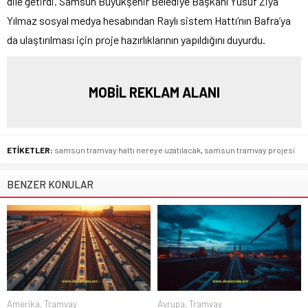
dile getirdi. Samsun Büyükşehir Belediye Başkanı Yusuf Ziya
Yılmaz sosyal medya hesabından Raylı sistem Hattı’nın Bafra’ya
da ulaştırılması için proje hazırlıklarının yapıldığını duyurdu.
MOBİL REKLAM ALANI
ETİKETLER:
samsun tramvay hattı nereye uzatılacak
,
samsun tramvay projesi
BENZER KONULAR
Amerika
,
Tramvay
Avrupa
,
Tramvay