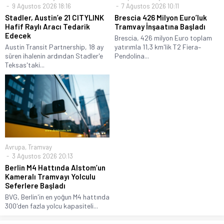
9 Ağustos 2026 18:16
7 Ağustos 2026 10:11
Stadler, Austin’e 21 CITYLINK
Brescia 426 Milyon Euro’luk
Hafif Raylı Aracı Tedarik
Tramvay İnşaatına Başladı
Edecek
Brescia, 426 milyon Euro toplam
Austin Transit Partnership, 18 ay
yatırımla 11,3 km'lik T2 Fiera–
süren ihalenin ardından Stadler'e
Pendolina...
Teksas'taki...
Avrupa
,
Tramvay
3 Ağustos 2026 20:13
Berlin M4 Hattında Alstom’un
Kameralı Tramvayı Yolculu
Seferlere Başladı
BVG, Berlin'in en yoğun M4 hattında
300'den fazla yolcu kapasiteli...