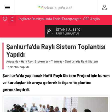
İngiltere Demiryolunda Tarihi Entegrasyon: GBR Anglia
Resmen Başladı
İSTANBUL
33°C
Malezya Havayolları, TGV ile 28 Fransız Şehrine Tek Bilet
PARÇALI BULUTLU
ÖBB ve RFI’dan Brenner’da 15 Günlük Bakım: Tren Seferleri
Duruyor
Şanlıurfa’da Raylı Sistem Toplantısı
NS, Temmuz 2026’dan İtibaren Koltukta Bagaja Kalıcı
Yapıldı
Yasak, Ceza Yok
Anasayfa
»
Hafif Raylı Sistemler
»
Tramvay
»
Şanlıurfa’da Raylı Sistem
GB Railfreight İngiltere’de Lider, Class 99’lar 2026’da Yolda
Toplantısı Yapıldı
Şanlıurfa’da yapılacak Hafif Raylı Sistem Projesi için kurum
ve kuruluşlar bir araya gelerek istişare toplantısı
gerçekleştirdi.