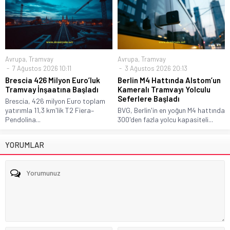
Avrupa
,
Tramvay
Avrupa
,
Tramvay
7 Ağustos 2026 10:11
3 Ağustos 2026 20:13
Brescia 426 Milyon Euro’luk
Berlin M4 Hattında Alstom’un
Tramvay İnşaatına Başladı
Kameralı Tramvayı Yolculu
Seferlere Başladı
Brescia, 426 milyon Euro toplam
yatırımla 11,3 km'lik T2 Fiera–
BVG, Berlin'in en yoğun M4 hattında
Pendolina...
300'den fazla yolcu kapasiteli...
YORUMLAR