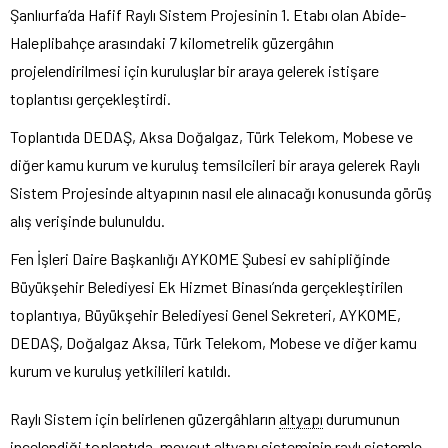
Şanlıurfa’da Hafif Raylı Sistem Projesinin 1. Etabı olan Abide-
Haleplibahçe arasındaki 7 kilometrelik güzergâhın
projelendirilmesi için kuruluşlar bir araya gelerek istişare
toplantısı gerçekleştirdi.
Toplantıda DEDAŞ, Aksa Doğalgaz, Türk Telekom, Mobese ve
diğer kamu kurum ve kuruluş temsilcileri bir araya gelerek Raylı
Sistem Projesinde altyapının nasıl ele alınacağı konusunda görüş
alış verişinde bulunuldu.
Fen İşleri Daire Başkanlığı AYKOME Şubesi ev sahipliğinde
Büyükşehir Belediyesi Ek Hizmet Binası’nda gerçekleştirilen
toplantıya, Büyükşehir Belediyesi Genel Sekreteri, AYKOME,
DEDAŞ, Doğalgaz Aksa, Türk Telekom, Mobese ve diğer kamu
kurum ve kuruluş yetkilileri katıldı.
Raylı Sistem için belirlenen güzergâhların
altyapı
durumunun
incelendiği toplantıda, mevcut altyapı sisteminin raylı sistemle