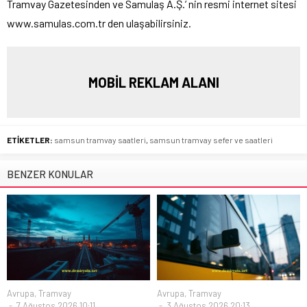
Tramvay Gazetesinden ve Samulaş A.Ş.’ nin resmi internet sitesi
www.samulas.com.tr den ulaşabilirsiniz.
MOBİL REKLAM ALANI
ETİKETLER:
samsun tramvay saatleri
,
samsun tramvay sefer ve saatleri
BENZER KONULAR
Avrupa
,
Tramvay
Avrupa
,
Tramvay
7 Ağustos 2026 10:11
3 Ağustos 2026 20:13