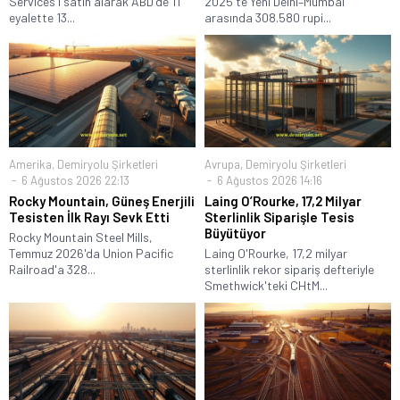
Services'i satın alarak ABD'de 11
2025'te Yeni Delhi–Mumbai
eyalette 13...
arasında 308.580 rupi...
Amerika
,
Demiryolu Şirketleri
Avrupa
,
Demiryolu Şirketleri
6 Ağustos 2026 22:13
6 Ağustos 2026 14:16
Rocky Mountain, Güneş Enerjili
Laing O’Rourke, 17,2 Milyar
Tesisten İlk Rayı Sevk Etti
Sterlinlik Siparişle Tesis
Büyütüyor
Rocky Mountain Steel Mills,
Temmuz 2026'da Union Pacific
Laing O'Rourke, 17,2 milyar
Railroad'a 328...
sterlinlik rekor sipariş defteriyle
Smethwick'teki CHtM...