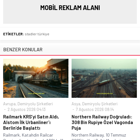
MOBİL REKLAM ALANI
ETİKETLER:
stadler türkiye
BENZER KONULAR
Avrupa
,
Demiryolu Şirketleri
Asya
,
Demiryolu Şirketleri
2 Ağustos 2026 04:13
7 Ağustos 2026 08:14
Railmark KRS’yi Satın Aldı,
Northern Railway Doğruladı:
Alstom İlk Urbanliner’ı
308 Bin Rupiye Özel Vagonda
Berlin’de Başlattı
Puja
Railmark, Katahdin Railcar
Northern Railway, 10 Temmuz