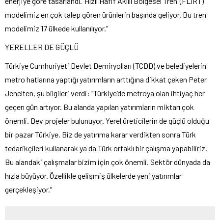
enerjiye göre tasarlandı. ‘Hızlı Hafif Akıllı Bölgesel Tren’ (FLIRT)
modelimiz en çok talep gören ürünlerin başında geliyor. Bu tren
modelimiz 17 ülkede kullanılıyor.”
YERELLER DE GÜÇLÜ
Türkiye Cumhuriyeti Devlet Demiryolları (TCDD) ve belediyelerin
metro hatlarına yaptığı yatırımların arttığına dikkat çeken Peter
Jenelten, şu bilgileri verdi: “Türkiye’de metroya olan ihtiyaç her
geçen gün artıyor. Bu alanda yapılan yatırımların miktarı çok
önemli. Dev projeler bulunuyor. Yerel üreticilerin de güçlü olduğu
bir pazar Türkiye. Biz de yatırıma karar verdikten sonra Türk
tedarikçileri kullanarak ya da Türk ortaklı bir çalışma yapabiliriz.
Bu alandaki çalışmalar bizim için çok önemli. Sektör dünyada da
hızla büyüyor. Özellikle gelişmiş ülkelerde yeni yatırımlar
gerçekleşiyor.”