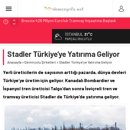
Brescia 426 Milyon Euro’luk Tramvay İnşaatına Başladı
Northern Railway Doğruladı: 308 Bin Rupiye Özel Vagonda
Puja
İSTANBUL
31°C
Chicago’da Metra Polisi BVLOS Drone’larla Müdahale
PARÇALI BULUTLU
Süresini Kısalttı
NJ Transit’ten Tarihi Bütçe: 46 Yılın Rekoru Onaylandı
Stadler Türkiye’ye Yatırıma Geliyor
Rocky Mountain, Güneş Enerjili Tesisten İlk Rayı Sevk Etti
Anasayfa
»
Demiryolu Şirketleri
»
Stadler Türkiye’ye Yatırıma Geliyor
Yerli üreticilerin de sayısının arttığı pazarda, dünya devleri
Türkiye’ye üretim için geliyor. Kanadalı Bombardier ve
İspanyol tren üreticisi Talgo’dan sonra İsviçreli tren ve
tramvay üreticisi Stadler de Türkiye’de yatırıma geliyor.