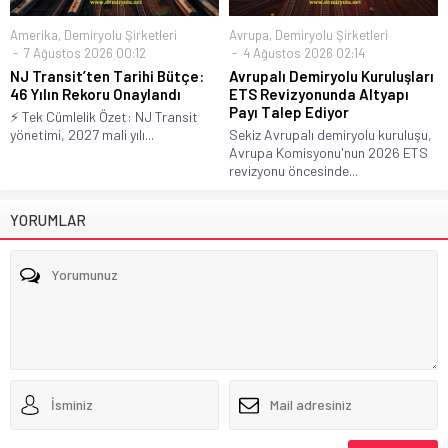
Amerika
,
Demiryolu Şirketleri
Avrupa
,
Demiryolu Şirketleri
7 Ağustos 2026 00:12
4 Ağustos 2026 02:14
NJ Transit’ten Tarihi Bütçe:
Avrupalı Demiryolu Kuruluşları
46 Yılın Rekoru Onaylandı
ETS Revizyonunda Altyapı
Payı Talep Ediyor
⚡ Tek Cümlelik Özet: NJ Transit
yönetimi, 2027 mali yılı...
Sekiz Avrupalı demiryolu kuruluşu,
Avrupa Komisyonu'nun 2026 ETS
revizyonu öncesinde...
YORUMLAR