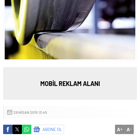
MOBİL REKLAM ALANI
29 NISAN 2015 13:45
A
A
ABONE OL
+
-