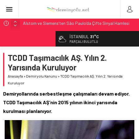
Alstom ve Siemens’ten São Paulo’da Çifte Sinyal Hamlesi
Siemens ve Stadler’dan Berlin S-Bahn’a 350 Trenlik Dev
İSTANBUL
31°C
Sözleşme
PARÇALI BULUTLU
Japonya Maglev Onayı: Bütçe 11 Trilyon Yen, Hedef 2036
TCDD Taşımacılık AŞ. Yılın 2.
Toronto Metrosu’nda Kapasite %40 Artıyor: Hitachi Rail
İmzaladı
Yarısında Kuruluyor
Webuild Tüneli Tamamladı: Lima’da Seyahat 45 Dakikaya
Anasayfa
»
Demiryolu Kanunu
»
TCDD Taşımacılık AŞ. Yılın 2. Yarısında
İndi
Kuruluyor
Demiryollarında serbestleşme çalışmaları devam ediyor.
TCDD Taşımacılık AŞ’nin 2015 yılının ikinci yarısında
kurulması planlanıyor.