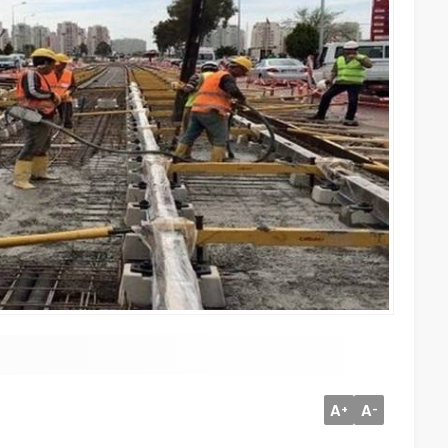
A
A
+
-