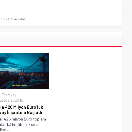
anbul tramvayları
a
,
Tramvay
ustos 2026 10:11
ia 426 Milyon Euro’luk
ay İnşaatına Başladı
a, 426 milyon Euro toplam
la 11,3 km'lik T2 Fiera–
ina...