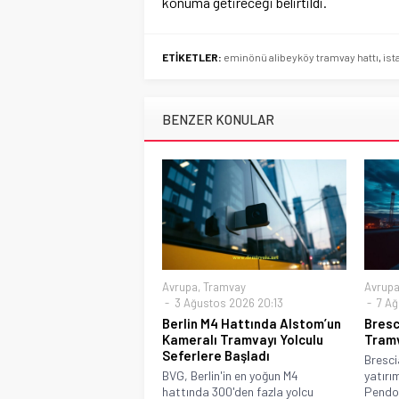
konuma getireceği belirtildi.
ETİKETLER:
eminönü alibeyköy tramvay hattı
,
ist
BENZER KONULAR
Avrupa
,
Tramvay
Avrup
3 Ağustos 2026 20:13
7 Ağ
Berlin M4 Hattında Alstom’un
Bresc
Kameralı Tramvayı Yolculu
Tramv
Seferlere Başladı
Bresci
BVG, Berlin'in en yoğun M4
yatırım
hattında 300'den fazla yolcu
Pendol