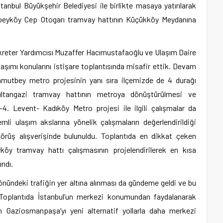
tanbul Büyükşehir Belediyesi ile birlikte masaya yatırılarak
libeyköy Cep Otogarı tramvay hattının Küçükköy Meydanına
kreter Yardımcısı Muzaffer Hacımustafaoğlu ve Ulaşım Daire
aşımı konularını istişare toplantısında misafir ettik. Devam
utbey metro projesinin yanı sıra ilçemizde de 4 durağı
ultangazi tramvay hattının metroya dönüştürülmesi ve
 Levent- Kadıköy Metro projesi ile ilgili çalışmalar da
mli ulaşım akslarına yönelik çalışmaların değerlendirildiği
görüş alışverişinde bulunuldu. Toplantıda en dikkat çeken
köy tramvay hattı çalışmasının projelendirilerek en kısa
ındı.
ündeki trafiğin yer altına alınması da gündeme geldi ve bu
i. Toplantıda İstanbul’un merkezi konumundan faydalanarak
in Gaziosmanpaşa’yı yeni alternatif yollarla daha merkezi