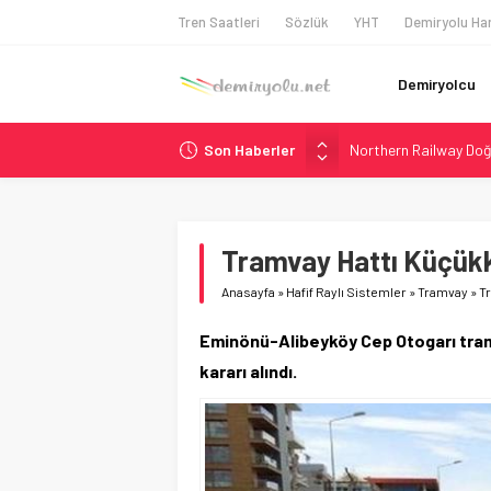
Tren Saatleri
Sözlük
YHT
Demiryolu Har
Demiryolcu
Son Haberler
Northern Railway Doğ
Chicago’da Metra Poli
NJ Transit’ten Tarihi
Rocky Mountain, Güneş 
Tramvay Hattı Küçük
Brescia 426 Milyon Eu
Anasayfa
»
Hafif Raylı Sistemler
»
Tramvay
»
T
Eminönü-Alibeyköy Cep Otogarı tram
kararı alındı.