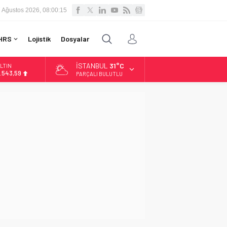
 Ağustos 2026, 08:00:16
HRS
Lojistik
Dosyalar
İSTANBUL
31°C
LTIN
.543,59
PARÇALI BULUTLU
İST
3.798,82
OLAR
7,7010
URO
5,0063