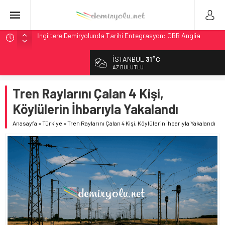
İngiltere Demiryolunda Tarihi Entegrasyon: GBR Anglia
Resmen Başladı
Malezya Havayolları, TGV ile 28 Fransız Şehrine Tek Bilet
İSTANBUL
31°C
ÖBB ve RFI’dan Brenner’da 15 Günlük Bakım: Tren Seferleri
AZ BULUTLU
Duruyor
Tren Raylarını Çalan 4 Kişi,
NS, Temmuz 2026’dan İtibaren Koltukta Bagaja Kalıcı
Yasak, Ceza Yok
Köylülerin İhbarıyla Yakalandı
Madrid Atocha’da 56 Milyon Euro’luk Yenileme: Sol Tüneli
Anasayfa
»
Türkiye
»
Tren Raylarını Çalan 4 Kişi, Köylülerin İhbarıyla Yakalandı
%33 Kapasite Artışı