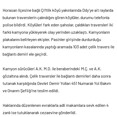
Horasan ilçesine bağlı Çiftlik köyü yakınlarında Ddy’ye ait raylarda
bulunan traverslerin çalındığını gören köylüler, durumu telefonla
polise bildirdi. Köylüleri fark eden şahıslar, çaldıkları traversleri iki
farklı kamyona yükleyerek olay yerinden uzaklaştı. Kamyonların
plakalarını belirleyen ekipler, Pasinler girişinde durdurduğu
kamyonların kasalarında yaptığı aramada 103 adet çelik travers ile
bağlantı demiri ele geçirdi.
Kamyon sürücüleri A.K. M.D. ile beraberindeki M.Ç. ve A.K.
gözaltına alındı. Çelik traversler ile bağlantı demirleri daha sonra
tutanak karşılığında Devlet Demir Yolları 451 Numaralı Yol Bakım
ve Onarım Şefliği’ne teslim edildi.
Haklarında düzenlenen evraklarla adli makamlara sevk edilen 4
zanlı ise tutuklanarak cezaevine gönderildi.