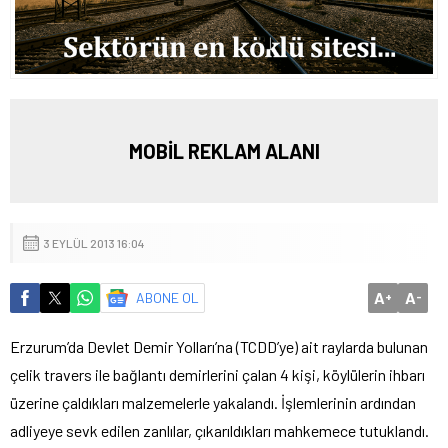
MOBİL REKLAM ALANI
3 EYLÜL 2013 16:04
A
A
ABONE OL
+
-
Erzurum’da Devlet Demir Yolları’na (TCDD’ye) ait raylarda bulunan
çelik travers ile bağlantı demirlerini çalan 4 kişi, köylülerin ihbarı
üzerine çaldıkları malzemelerle yakalandı.
İşlemlerinin ardından
adliyeye sevk edilen zanlılar, çıkarıldıkları mahkemece tutuklandı.