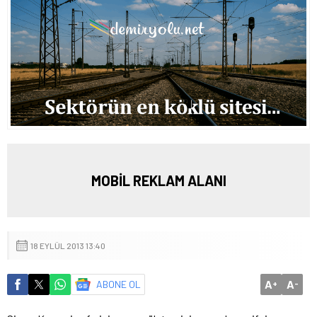
MOBİL REKLAM ALANI
18 EYLÜL 2013 13:40
A
A
ABONE OL
+
-