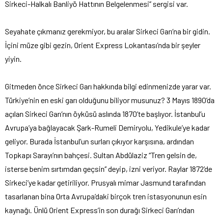
Sirkeci-Halkalı Banliyö Hattının Belgelenmesi’’ sergisi var.
Seyahate çıkmanız gerekmiyor, bu aralar Sirkeci Garı’na bir gidin.
İçini müze gibi gezin, Orient Express Lokantası’nda bir şeyler
yiyin.
Gitmeden önce Sirkeci Garı hakkında bilgi edinmenizde yarar var.
Türkiye’nin en eski garı olduğunu biliyor musunuz? 3 Mayıs 1890’da
açılan Sirkeci Garı’nın öyküsü aslında 1870’te başlıyor. İstanbul’u
Avrupa’ya bağlayacak Şark-Rumeli Demiryolu, Yedikule’ye kadar
geliyor. Burada İstanbul’un surları çıkıyor karşısına, ardından
Topkapı Sarayı’nın bahçesi. Sultan Abdülaziz ‘‘Tren gelsin de,
isterse benim sırtımdan geçsin’’ deyip, izni veriyor. Raylar 1872’de
Sirkeci’ye kadar getiriliyor. Prusyalı mimar Jasmund tarafından
tasarlanan bina Orta Avrupa’daki birçok tren istasyonunun esin
kaynağı. Ünlü Orient Express’in son durağı Sirkeci Garı’ndan