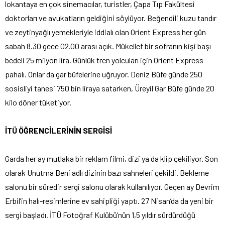
lokantaya en çok sinemacılar, turistler, Çapa Tıp Fakültesi
doktorları ve avukatların geldiğini söylüyor. Beğendili kuzu tandır
ve zeytinyağlı yemekleriyle iddialı olan Orient Express her gün
sabah 8.30 gece 02.00 arası açık. Mükellef bir sofranın kişi başı
bedeli 25 milyon lira. Günlük tren yolcuları için Orient Express
pahalı. Onlar da gar büfelerine uğruyor. Deniz Büfe günde 250
sosisliyi tanesi 750 bin liraya satarken, Üreyil Gar Büfe günde 20
kilo döner tüketiyor.
İTÜ ÖĞRENCİLERİNİN SERGİSİ
Garda her ay mutlaka bir reklam filmi, dizi ya da klip çekiliyor. Son
olarak Unutma Beni adlı dizinin bazı sahneleri çekildi. Bekleme
salonu bir süredir sergi salonu olarak kullanılıyor. Geçen ay Devrim
Erbil’in halı-resimlerine ev sahipliği yaptı. 27 Nisan’da da yeni bir
sergi başladı. İTÜ Fotoğraf Kulübü’nün 1,5 yıldır sürdürdüğü