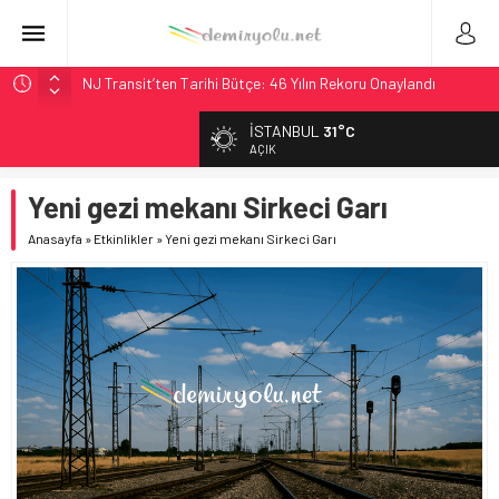
NJ Transit’ten Tarihi Bütçe: 46 Yılın Rekoru Onaylandı
Rocky Mountain, Güneş Enerjili Tesisten İlk Rayı Sevk Etti
İSTANBUL
31°C
AAR, MIT ve Berkeley Dahil 4 Üniversiteyle Araştırma
AÇIK
Konsorsiyumu Başlattı
Yeni gezi mekanı Sirkeci Garı
Long Beach Limanı’na 58 Milyon Dolarlık Yeşil Yatırım Ödülü
Chicago’da Metra Polisi BVLOS Drone’larla Müdahale
Anasayfa
»
Etkinlikler
»
Yeni gezi mekanı Sirkeci Garı
Süresini Kısalttı