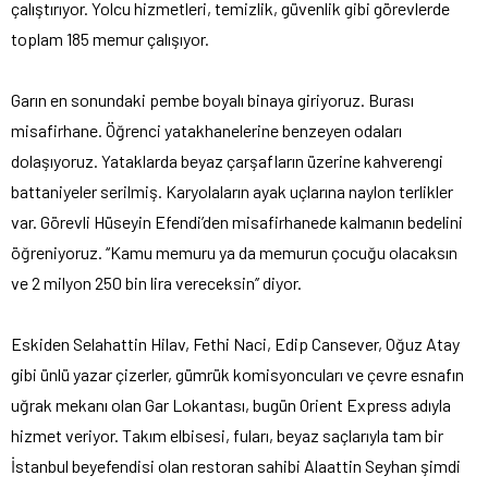
çalıştırıyor. Yolcu hizmetleri, temizlik, güvenlik gibi görevlerde
toplam 185 memur çalışıyor.
Garın en sonundaki pembe boyalı binaya giriyoruz. Burası
misafirhane. Öğrenci yatakhanelerine benzeyen odaları
dolaşıyoruz. Yataklarda beyaz çarşafların üzerine kahverengi
battaniyeler serilmiş. Karyolaların ayak uçlarına naylon terlikler
var. Görevli Hüseyin Efendi’den misafirhanede kalmanın bedelini
öğreniyoruz. ‘‘Kamu memuru ya da memurun çocuğu olacaksın
ve 2 milyon 250 bin lira vereceksin’’ diyor.
Eskiden Selahattin Hilav, Fethi Naci, Edip Cansever, Oğuz Atay
gibi ünlü yazar çizerler, gümrük komisyoncuları ve çevre esnafın
uğrak mekanı olan Gar Lokantası, bugün Orient Express adıyla
hizmet veriyor. Takım elbisesi, fuları, beyaz saçlarıyla tam bir
İstanbul beyefendisi olan restoran sahibi Alaattin Seyhan şimdi