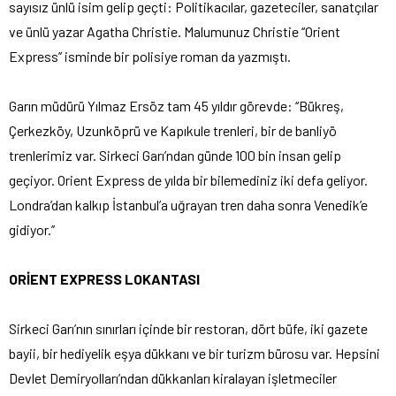
sayısız ünlü isim gelip geçti: Politikacılar, gazeteciler, sanatçılar
ve ünlü yazar Agatha Christie. Malumunuz Christie ‘‘Orient
Express’’ isminde bir polisiye roman da yazmıştı.
Garın müdürü Yılmaz Ersöz tam 45 yıldır görevde: ‘‘Bükreş,
Çerkezköy, Uzunköprü ve Kapıkule trenleri, bir de banliyö
trenlerimiz var. Sirkeci Garı’ndan günde 100 bin insan gelip
geçiyor. Orient Express de yılda bir bilemediniz iki defa geliyor.
Londra’dan kalkıp İstanbul’a uğrayan tren daha sonra Venedik’e
gidiyor.’’
ORİENT EXPRESS LOKANTASI
Sirkeci Garı’nın sınırları içinde bir restoran, dört büfe, iki gazete
bayii, bir hediyelik eşya dükkanı ve bir turizm bürosu var. Hepsini
Devlet Demiryolları’ndan dükkanları kiralayan işletmeciler