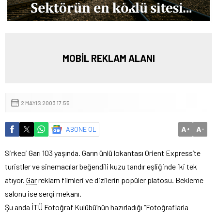
MOBİL REKLAM ALANI
2 MAYIS 2003 17:55
A
A
ABONE OL
+
-
Sirkeci Garı 103 yaşında. Garın ünlü lokantası Orient Express’te
turistler ve sinemacılar beğendili kuzu tandır eşliğinde iki tek
atıyor.
Gar
reklam filmleri ve dizilerin popüler platosu. Bekleme
salonu ise sergi mekanı.
Şu anda İTÜ Fotoğraf Kulübü’nün hazırladığı ‘‘Fotoğraflarla