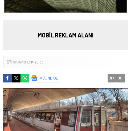
MOBİL REKLAM ALANI
18 MAYIS 2014 23:35
A
A
ABONE OL
+
-