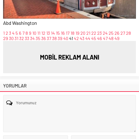
Abd Washington
1
2
3
4
5
6
7
8
9
10
11
12
13
14
15
16
17
18
19
20
21
22
23
24
25
26
27
28
29
30
31
32
33
34
35
36
37
38
39
40
41
42
43
44
45
46
47
48
49
MOBİL REKLAM ALANI
YORUMLAR