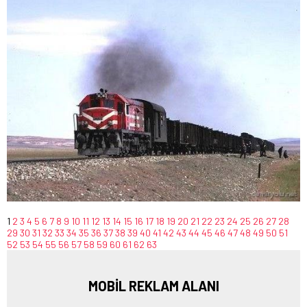
1
2
3
4
5
6
7
8
9
10
11
12
13
14
15
16
17
18
19
20
21
22
23
24
25
26
27
28
29
30
31
32
33
34
35
36
37
38
39
40
41
42
43
44
45
46
47
48
49
50
51
52
53
54
55
56
57
58
59
60
61
62
63
MOBİL REKLAM ALANI