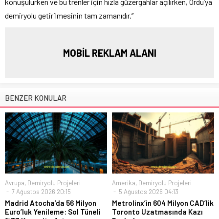
konuşulurken ve bu trenler için hızla güzergahlar açılırken, Ordu’ya
demiryolu getirilmesinin tam zamanıdır.”
MOBİL REKLAM ALANI
BENZER KONULAR
Avrupa
,
Demiryolu Projeleri
Amerika
,
Demiryolu Projeleri
7 Ağustos 2026 20:15
5 Ağustos 2026 04:13
Madrid Atocha’da 56 Milyon
Metrolinx’in 604 Milyon CAD’lik
Euro’luk Yenileme: Sol Tüneli
Toronto Uzatmasında Kazı