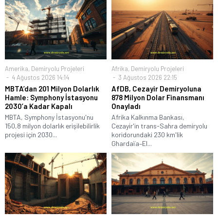
Amerika
,
Demiryolu Projeleri
Afrika
,
Demiryolu Projeleri
4 Ağustos 2026 14:14
3 Ağustos 2026 22:15
MBTA’dan 201 Milyon Dolarlık
AfDB, Cezayir Demiryoluna
Hamle: Symphony İstasyonu
878 Milyon Dolar Finansmanı
2030’a Kadar Kapalı
Onayladı
MBTA, Symphony İstasyonu'nu
Afrika Kalkınma Bankası,
150,8 milyon dolarlık erişilebilirlik
Cezayir'in trans-Sahra demiryolu
projesi için 2030...
koridorundaki 230 km'lik
Ghardaïa–El...