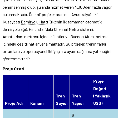
benimsenmiş olup, şu anda hizmet veren 4.000’den fazla vagon
bulunmaktadır. Önemli projeler arasında Avustralya’daki
Kuzeybatı
Demiryolu Hattı
(ülkenin ilk tamamen otomatik
demiryolu ağı), Hindistan’daki Chennai Metro sistemi,
Amsterdam metrosu içindeki hatlar ve Buenos Aires metrosu
içindeki çeşitli hatlar yer almaktadır. Bu projeler, trenin farklı
ortamlara ve operasyonel ihtiyaçlara uyum sağlama yeteneğini
göstermektedir.
Proje Özeti
Proje
Değeri
Tren
Tren
(Yaklaşık
Proje Adı
Konum
Sayısı
Yapısı
USD)
6