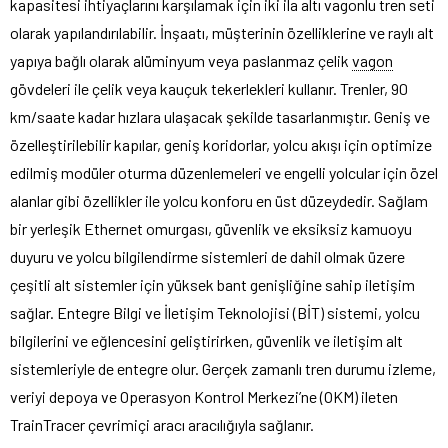
kapasitesi ihtiyaçlarını karşılamak için iki ila altı vagonlu tren seti
olarak yapılandırılabilir. İnşaatı, müşterinin özelliklerine ve raylı alt
yapıya bağlı olarak alüminyum veya paslanmaz çelik
vagon
gövdeleri ile çelik veya kauçuk tekerlekleri kullanır. Trenler, 90
km/saate kadar hızlara ulaşacak şekilde tasarlanmıştır. Geniş ve
özelleştirilebilir kapılar, geniş koridorlar, yolcu akışı için optimize
edilmiş modüler oturma düzenlemeleri ve engelli yolcular için özel
alanlar gibi özellikler ile yolcu konforu en üst düzeydedir. Sağlam
bir yerleşik Ethernet omurgası, güvenlik ve eksiksiz kamuoyu
duyuru ve yolcu bilgilendirme sistemleri de dahil olmak üzere
çeşitli alt sistemler için yüksek bant genişliğine sahip iletişim
sağlar. Entegre Bilgi ve İletişim Teknolojisi (BİT) sistemi, yolcu
bilgilerini ve eğlencesini geliştirirken, güvenlik ve iletişim alt
sistemleriyle de entegre olur. Gerçek zamanlı tren durumu izleme,
veriyi depoya ve Operasyon Kontrol Merkezi’ne (OKM) ileten
TrainTracer çevrimiçi aracı aracılığıyla sağlanır.