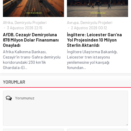
Afrika
,
Demiryolu Projeleri
Avrupa
,
Demiryolu Projeleri
3 Ağustos 2026 22:15
2 Ağustos 2026 00:12
AfDB, Cezayir Demiryoluna
İngiltere: Leicester Garı’na
878 Milyon Dolar Finansmanı
Yol Projesinden 10 Milyon
Onayladı
Sterlin Aktarıldı
Afrika Kalkınma Bankası,
İngiltere Ulaştırma Bakanlığı,
Cezayir'in trans-Sahra demiryolu
Leicester tren istasyonu
koridorundaki 230 km'lik
yenilemesine yol kavşağı
Ghardaïa–El...
fonundan...
YORUMLAR