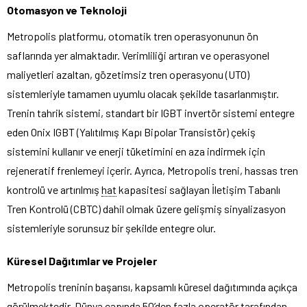
Otomasyon ve Teknoloji
Metropolis platformu, otomatik tren operasyonunun ön
saflarında yer almaktadır. Verimliliği artıran ve operasyonel
maliyetleri azaltan, gözetimsiz tren operasyonu (UTO)
sistemleriyle tamamen uyumlu olacak şekilde tasarlanmıştır.
Trenin tahrik sistemi, standart bir IGBT invertör sistemi entegre
eden Onix IGBT (Yalıtılmış Kapı Bipolar Transistör) çekiş
sistemini kullanır ve enerji tüketimini en aza indirmek için
rejeneratif frenlemeyi içerir. Ayrıca, Metropolis treni, hassas tren
kontrolü ve artırılmış
hat
kapasitesi sağlayan İletişim Tabanlı
Tren Kontrolü (CBTC) dahil olmak üzere gelişmiş sinyalizasyon
sistemleriyle sorunsuz bir şekilde entegre olur.
Küresel Dağıtımlar ve Projeler
Metropolis treninin başarısı, kapsamlı küresel dağıtımında açıkça
görülmektedir. Dünya çapında 50’den fazla operatör tarafından