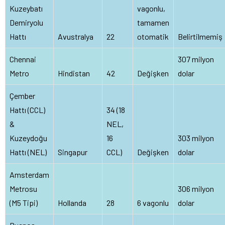
Kuzeybatı
vagonlu,
Demiryolu
tamamen
Hattı
Avustralya
22
otomatik
Belirtilmemiş
Chennai
307 milyon
Metro
Hindistan
42
Değişken
dolar
Çember
Hattı (CCL)
34 (18
&
NEL,
Kuzeydoğu
16
303 milyon
Hattı (NEL)
Singapur
CCL)
Değişken
dolar
Amsterdam
Metrosu
306 milyon
(M5 Tipi)
Hollanda
28
6 vagonlu
dolar