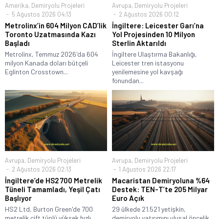
Amerika
,
Demiryolu Projeleri
Avrupa
,
Demiryolu Projeleri
5 Ağustos 2026 04:13
2 Ağustos 2026 00:12
Metrolinx’in 604 Milyon CAD’lik
İngiltere: Leicester Garı’na
Toronto Uzatmasında Kazı
Yol Projesinden 10 Milyon
Başladı
Sterlin Aktarıldı
Metrolinx, Temmuz 2026'da 604
İngiltere Ulaştırma Bakanlığı,
milyon Kanada doları bütçeli
Leicester tren istasyonu
Eglinton Crosstown...
yenilemesine yol kavşağı
fonundan...
Avrupa
,
Demiryolu Projeleri
Avrupa
,
Demiryolu Projeleri
2 Ağustos 2026 02:13
1 Ağustos 2026 22:17
İngiltere’de HS2 700 Metrelik
Macaristan Demiryoluna %64
Tüneli Tamamladı, Yeşil Çatı
Destek: TEN-T’te 205 Milyar
Başlıyor
Euro Açık
HS2 Ltd, Burton Green'de 700
29 ülkede 21.521 yetişkin,
metrelik çift tüplü yüksek hızlı...
demiryolu yatırımını ulusal öncelik