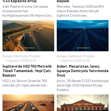
%33 Kapasite Artışı
Başladı
Adif, Madrid Atocha Cercanías
Metrolinx, Temmuz 2026'da 604
istasyonunun hat
milyon Kanada doları bütçeli
konfigürasyonunu 56 milyon Euro...
Eglinton Crosstown...
Avrupa
,
Demiryolu Projeleri
Avrupa
,
Demiryolu Projeleri
2 Ağustos 2026 02:13
1 Ağustos 2026 22:13
İngiltere’de HS2 700 Metrelik
Anket: Macaristan, İsveç,
Tüneli Tamamladı, Yeşil Çatı
İspanya Demiryolu Yatırımında
Başlıyor
Öncü
HS2 Ltd, Burton Green'de 700
Ipsos, 29 ülkede 21.521 katılımcıyla
metrelik çift tüplü yüksek hızlı...
yürüttüğü 2026 Küresel Altyapı
Endeksi...