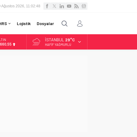
9 Ağustos 2026, 11:02:49
HRS
Lojistik
Dosyalar
İSTANBUL
29°C
LTIN
.660,55
HAFIF YAĞMURLU
İST
3.779,39
OLAR
,7111
URO
5,1881