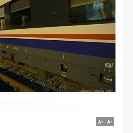
A
A
+
-