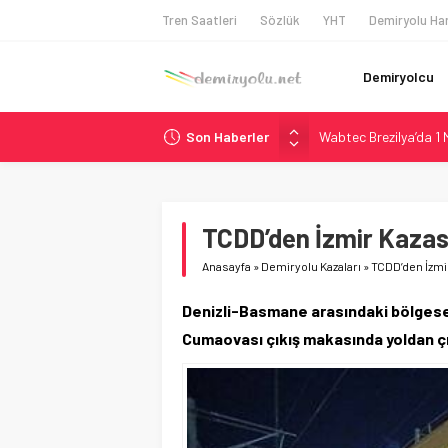
Tren Saatleri
Sözlük
YHT
Demiryolu Har
Demiryolcu
Son Haberler
Wabtec Brezilya’da 1
ABD’de CREATE Program
Ukrayna’da Yolcu Tren
DB Modernizasyon Pro
TCDD’den İzmir Kazas
Utah’ta 31 Milyon Dolar
Anasayfa
»
Demiryolu Kazaları
»
TCDD’den İzmi
Denizli-Basmane arasındaki bölgesel
Cumaovası çıkış makasında yoldan çı