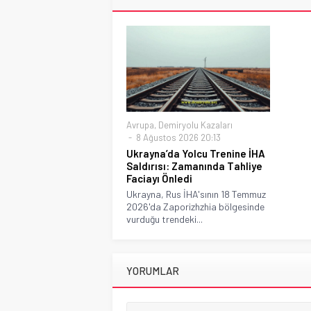
Avrupa
,
Demiryolu Kazaları
8 Ağustos 2026 20:13
Ukrayna’da Yolcu Trenine İHA
Saldırısı: Zamanında Tahliye
Faciayı Önledi
Ukrayna, Rus İHA'sının 18 Temmuz
2026'da Zaporizhzhia bölgesinde
vurduğu trendeki...
YORUMLAR