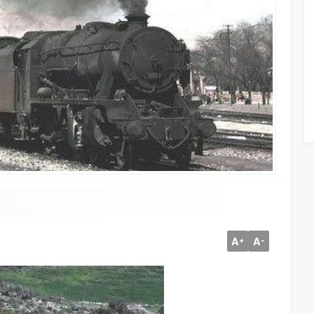
A
A
+
-