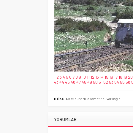
1
2
3
4
5
6
7
8
9
10
11
12
13
14
15
16
17
18
19
20
43
44
45
46
47
48
49
50
51
52
53
54
55
56
ETİKETLER:
buharlı lokomotif duvar kağıdı
YORUMLAR