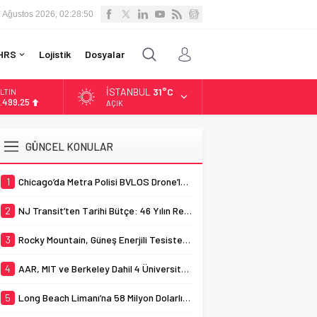
 Ağustos 2026, 02:28:50
HRS
Lojistik
Dosyalar
İSTANBUL
31°C
LTIN
.499,25
AÇIK
İST
3.798,82
GÜNCEL KONULAR
OLAR
7,5921
1
Chicago’da Metra Polisi BVLOS Drone’larla Müdahale Süresini Kısalttı
URO
4,9747
2
NJ Transit’ten Tarihi Bütçe: 46 Yılın Rekoru Onaylandı
3
Rocky Mountain, Güneş Enerjili Tesisten İlk Rayı Sevk Etti
4
AAR, MIT ve Berkeley Dahil 4 Üniversiteyle Araştırma Konsorsiyumu Başlattı
5
Long Beach Limanı’na 58 Milyon Dolarlık Yeşil Yatırım Ödülü