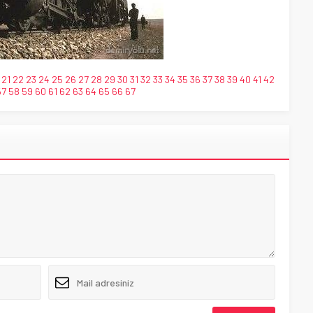
21
22
23
24
25
26
27
28
29
30
31
32
33
34
35
36
37
38
39
40
41
42
57
58
59
60
61
62
63
64
65
66
67