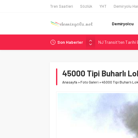
Tren Saatleri
Sözlük
YHT
Demiryolu Har
Demiryolcu
Son Haberler
NJ Transit’ten Tarihi
Rocky Mountain, Güneş 
AAR, MIT ve Berkeley 
Long Beach Limanı’na 
45000 Tipi Buharlı Lo
Chicago’da Metra Poli
Anasayfa
»
Foto Galeri
»
45000 Tipi Buharlı Lok