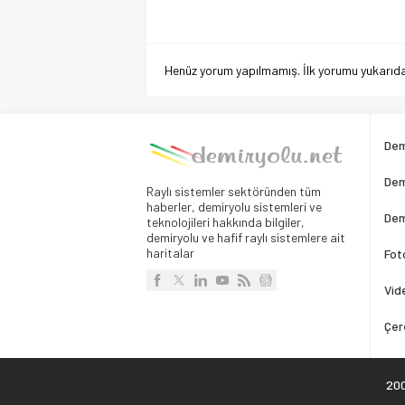
Henüz yorum yapılmamış. İlk yorumu yukarıdaki
Dem
Dem
Raylı sistemler sektöründen tüm
haberler, demiryolu sistemleri ve
Dem
teknolojileri hakkında bilgiler,
demiryolu ve hafif raylı sistemlere ait
haritalar
Fot
Vid
Çer
200