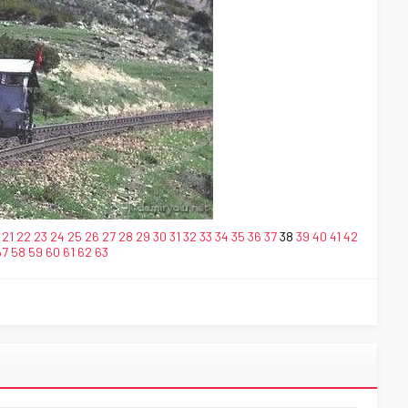
21
22
23
24
25
26
27
28
29
30
31
32
33
34
35
36
37
38
39
40
41
42
57
58
59
60
61
62
63