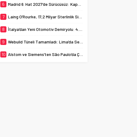
6
Madrid 6. Hat 2027’de Sürücüsüz: Kapasite %70 Artacak
7
Laing O’Rourke, 17,2 Milyar Sterlinlik Siparişle Tesis Büyütüyor
8
İtalya’dan Yeni Otomotiv Demiryolu: 4.800 Ton CO2 Tasarrufu
9
Webuild Tüneli Tamamladı: Lima’da Seyahat 45 Dakikaya İndi
10
Alstom ve Siemens’ten São Paulo’da Çifte Sinyal Hamlesi