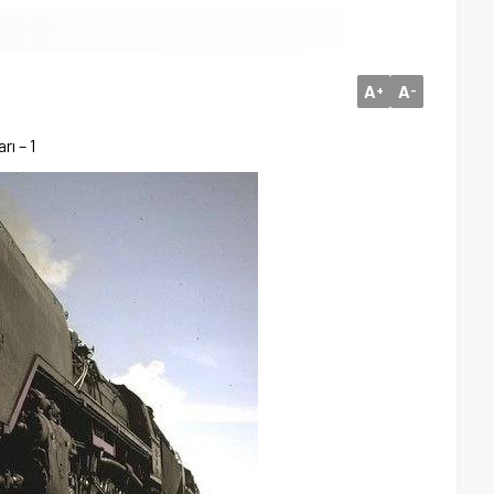
A
A
+
-
rı – 1