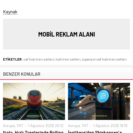
Kaynak
MOBİL REKLAM ALANI
ETİKETLER:
caf hızlı tren setleri
,
hızlı tren setleri
,
ispanyol caf hızlı tren setleri
BENZER KONULAR
Avrupa
,
YHT
1 Ağustos 2026 20:12
Avrupa
,
YHT
1 Ağustos 2026 18:19
Italo, Hızlı Trenlerinde Rolling
İngiltere’den Shinkansen’a