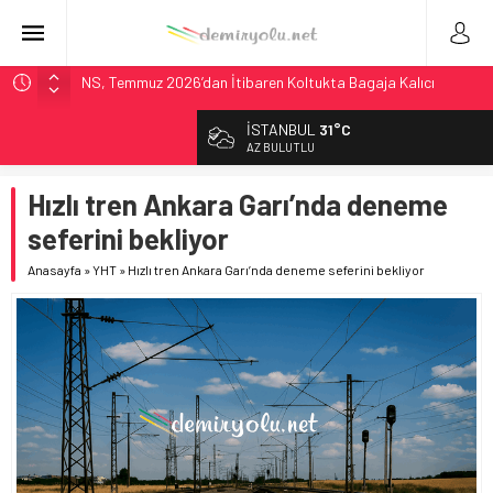
NS, Temmuz 2026’dan İtibaren Koltukta Bagaja Kalıcı
Yasak, Ceza Yok
İSTANBUL
31°C
Madrid Atocha’da 56 Milyon Euro’luk Yenileme: Sol Tüneli
AZ BULUTLU
%33 Kapasite Artışı
Çekya ETCS’de Erken Teslim Ama Ulusal Hedef 730 km’ye
Hızlı tren Ankara Garı’nda deneme
Düştü
seferini bekliyor
České dráhy 101 Yaşındaki Buharlıyı Šumava Seferlerine
Çıkarıyor
Anasayfa
»
YHT
»
Hızlı tren Ankara Garı’nda deneme seferini bekliyor
ÖBB ve RFI’dan Brenner’da 15 Günlük Bakım: Tren Seferleri
Duruyor