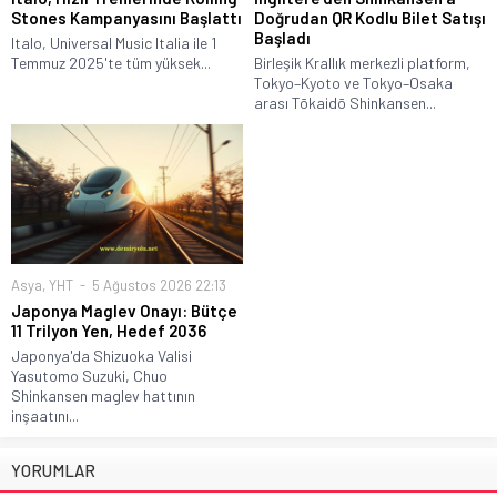
Stones Kampanyasını Başlattı
Doğrudan QR Kodlu Bilet Satışı
Başladı
Italo, Universal Music Italia ile 1
Temmuz 2025'te tüm yüksek...
Birleşik Krallık merkezli platform,
Tokyo–Kyoto ve Tokyo–Osaka
arası Tōkaidō Shinkansen...
Asya
,
YHT
5 Ağustos 2026 22:13
Japonya Maglev Onayı: Bütçe
11 Trilyon Yen, Hedef 2036
Japonya'da Shizuoka Valisi
Yasutomo Suzuki, Chuo
Shinkansen maglev hattının
inşaatını...
YORUMLAR