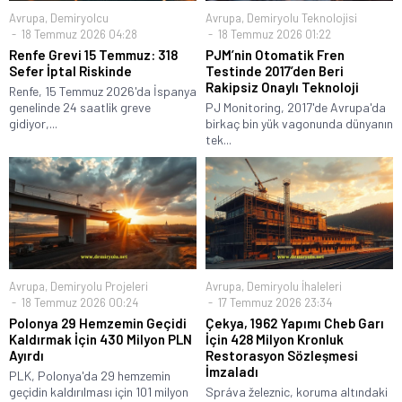
Avrupa
,
Demiryolcu
Avrupa
,
Demiryolu Teknolojisi
18 Temmuz 2026 04:28
18 Temmuz 2026 01:22
Renfe Grevi 15 Temmuz: 318
PJM’nin Otomatik Fren
Sefer İptal Riskinde
Testinde 2017’den Beri
Rakipsiz Onaylı Teknoloji
Renfe, 15 Temmuz 2026'da İspanya
genelinde 24 saatlik greve
PJ Monitoring, 2017'de Avrupa'da
gidiyor,...
birkaç bin yük vagonunda dünyanın
tek...
Avrupa
,
Demiryolu Projeleri
Avrupa
,
Demiryolu İhaleleri
18 Temmuz 2026 00:24
17 Temmuz 2026 23:34
Polonya 29 Hemzemin Geçidi
Çekya, 1962 Yapımı Cheb Garı
Kaldırmak İçin 430 Milyon PLN
İçin 428 Milyon Kronluk
Ayırdı
Restorasyon Sözleşmesi
İmzaladı
PLK, Polonya'da 29 hemzemin
geçidin kaldırılması için 101 milyon
Správa železnic, koruma altındaki