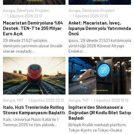
Avrupa
,
Demiryolu Projeleri
Avrupa
,
Demiryolu Projeleri
1 Ağustos 2026 22:17
1 Ağustos 2026 22:13
Macaristan Demiryoluna %64
Anket: Macaristan, İsveç,
Destek: TEN-T’te 205 Milyar
İspanya Demiryolu Yatırımında
Euro Açık
Öncü
29 ülkede 21.521 yetişkin,
Ipsos, 29 ülkede 21.521 katılımcıyla
demiryolu yatırımını ulusal öncelik
yürüttüğü 2026 Küresel Altyapı
olarak onayladı;...
Endeksi...
Avrupa
,
YHT
1 Ağustos 2026 20:12
Avrupa
,
YHT
1 Ağustos 2026 18:19
Italo, Hızlı Trenlerinde Rolling
İngiltere’den Shinkansen’a
Stones Kampanyasını Başlattı
Doğrudan QR Kodlu Bilet Satışı
Başladı
Italo, Universal Music Italia ile 1
Temmuz 2025'te tüm yüksek...
Birleşik Krallık merkezli platform,
Tokyo–Kyoto ve Tokyo–Osaka