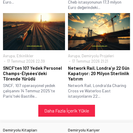
Euro...
Cheb istasyonunun 17,3 milyon
Euro değerindeki...
Avrupa
,
Etkinlikler
Avrupa
,
Demiryolu Projeleri
17 Temmuz 2026 22:39
17 Temmuz 2026 21:21
SNCF’ten 107 Yedek Personel
Network Rail, Londra’yı 22 Gün
Champs-Élysées’deki
Kapatıyor: 20 Milyon Sterlinlik
Törende Yürüdü
Yatırım
SNCF, 107 operasyonel yedek
Network Rail, Londra'da Charing
çalışanını 14 Temmuz 2025'te
Cross ve Waterloo East
Paris'teki Bastille...
istasyonlarını 22...
Daha Fazla İçerik Yükle
Demiryolu Kitapları
Demiryolu Kariyer