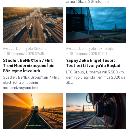
arası Tōkaidō Shinkansen...
Avrupa
,
Demiryolu Şirketleri
Avrupa
,
Demiryolu Teknolojisi
19 Temmuz 2026 02:35
19 Temmuz 2026 01:00
Stadler, BeNEX’ten 7 Flirt
Yapay Zeka Engel Tespit
Treni Modernizasyonu İçin
Testleri Litvanya’da Başladı
Sözleşme İmzaladı
LTG Group, Litvanya'nın 3.500 km
Stadler, BeNEX Group'tan 7 Flirt
demiryolu ağında Temmuz 2026'da
elektrikli tren setinin
3D...
modernizasyonu için...