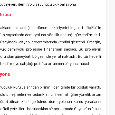
gütmeyen, demiryolu savunuculuk koalisyonu
Mirası
klanmanın arttığı bir dönemde kariyerini inşa etti. GoRail’in
tika yapıcılarda demiryoluna yönelik desteği güçlendirmekti.
düzeyindeki altyapı programlarında kendini gösterdi. Örneğin,
 yük demiryolu projesine finansman sağladı. Bu projelerin
doru olan güneybatı bölgesinde yer almaktadır. Bu tür hedefli
llendirmeye çalıştığı politika ortamının bir yansımasıdır.
zyonu
uluk kuruluşlarından birinin liderliğinde bir boşluk yarattı.
olu birleşmeleri ve tedarik zinciri verimliliğine yönelik artan
stri dinamikleri içerisinde demiryolunun kamu yararlarını
ail yetkilileri, hazırladıkları bir açıklamada Gaynor’un “kalıcı