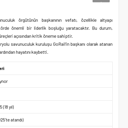
uculuk örgütünün başkanının vefatı, özellikle altyapı
ktörde önemli bir liderlik boşluğu yaratacaktır. Bu durum,
reçleri açısından kritik öneme sahiptir.
ryolu savunuculuk kuruluşu GoRail’in başkanı olarak atanan
rdından hayatını kaybetti.
eri
ynor
(18 yıl)
25’te atandı)