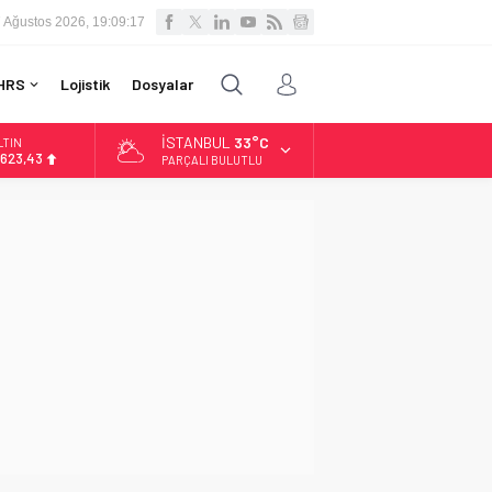
 Ağustos 2026, 19:09:18
HRS
Lojistik
Dosyalar
İSTANBUL
33°C
LTIN
.623,43
PARÇALI BULUTLU
İST
3.785,25
OLAR
7,7048
URO
5,0748