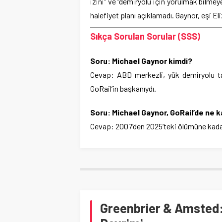
izini” ve “demiryolu için yorulmak bilmey
halefiyet planı açıklamadı. Gaynor, eşi E
Sıkça Sorulan Sorular (SSS)
Soru: Michael Gaynor kimdi?
Cevap: ABD merkezli, yük demiryolu ta
GoRail’in başkanıydı.
Soru: Michael Gaynor, GoRail’de ne k
Cevap: 2007’den 2025’teki ölümüne kadar 
Greenbrier & Amsted: