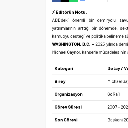
⚡ Editörün Notu:
ABD’deki önemli bir demiryolu savun
yatırımlarının arttığı bir dönemde, se
kamuoyu desteği ve politika belirleme sü
WASHINGTON, D.C. –
2025 yılında demi
Michael Gaynor, kanserle mücadelesinin a
Kategori
Detay / V
Birey
Michael Ga
Organizasyon
GoRail
Görev Süresi
2007 – 2025 
Son Görevi
Başkan (20