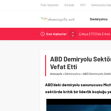
Tren Saatleri
Sözlük
YHT
Demiryolu Har
Demiryolcu
Son Haberler
Çekya ETCS’de Erken 
České dráhy 101 Yaşın
Brescia 426 Milyon Eu
Northern Railway Doğ
ABD Demiryolu Sektör
Madrid Atocha’da 56 M
Vefat Etti
Anasayfa
»
Demiryolcu
»
ABD Demiryolu Sektör
ABD’deki demiryolu savunucusu Mich
sektörde kritik bir liderlik boşluğu 