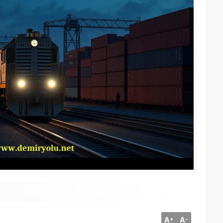
A
A
+
-