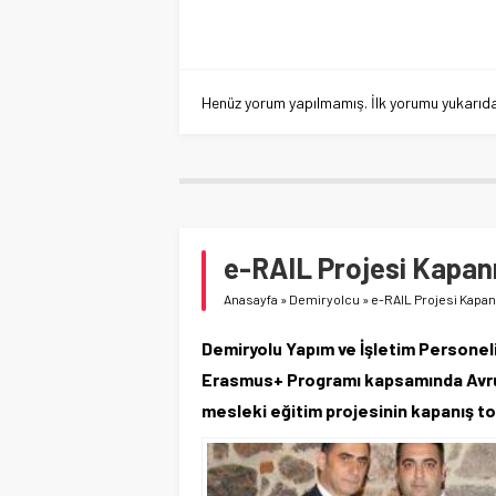
Henüz yorum yapılmamış. İlk yorumu yukarıdaki
e-RAIL Projesi Kapanış
Anasayfa
»
Demiryolcu
»
e-RAIL Projesi Kapanı
Demiryolu Yapım ve İşletim Persone
Erasmus+ Programı kapsamında Avru
mesleki eğitim projesinin kapanış top