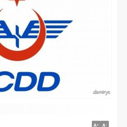
A
A
+
-