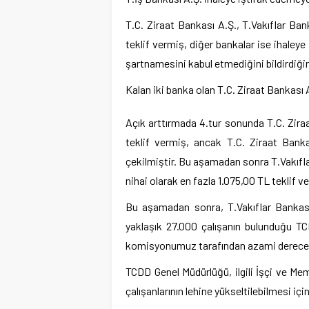
T.C. Ziraat Bankası A.Ş., T.Vakıflar Ban
teklif vermiş, diğer bankalar ise ihaleye
şartnamesini kabul etmediğini bildirdiğind
Kalan iki banka olan T.C. Ziraat Bankası A
Açık arttırmada 4.tur sonunda T.C. Zira
teklif vermiş, ancak T.C. Ziraat Banka
çekilmiştir. Bu aşamadan sonra T.Vakıfla
nihai olarak en fazla 1.075,00 TL teklif ve
Bu aşamadan sonra, T.Vakıflar Bankası
yaklaşık 27.000 çalışanın bulunduğu T
komisyonumuz tarafından azami derecede
TCDD Genel Müdürlüğü, ilgili İşçi ve Me
çalışanlarının lehine yükseltilebilmesi i