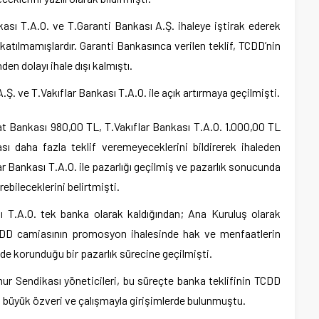
kası T.A.O. ve T.Garanti Bankası A.Ş. ihaleye iştirak ederek
 katılmamışlardır. Garanti Bankasınca verilen teklif, TCDD’nin
en dolayı ihale dışı kalmıştı.
.Ş. ve T.Vakıflar Bankası T.A.O. ile açık artırmaya geçilmişti.
at Bankası 980,00 TL, T.Vakıflar Bankası T.A.O. 1.000,00 TL
sı daha fazla teklif veremeyeceklerini bildirerek ihaleden
r Bankası T.A.O. ile pazarlığı geçilmiş ve pazarlık sonucunda
rebileceklerini belirtmişti.
 T.A.O. tek banka olarak kaldığından; Ana Kuruluş olarak
CDD camiasının promosyon ihalesinde hak ve menfaatlerin
 korunduğu bir pazarlık sürecine geçilmişti.
mur Sendikası yöneticileri, bu süreçte banka teklifinin TCDD
çin büyük özveri ve çalışmayla girişimlerde bulunmuştu.