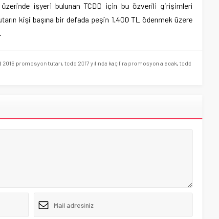
üzerinde işyeri bulunan TCDD için bu özverili girişimleri
utarın kişi başına bir defada peşin 1.400 TL ödenmek üzere
.
d 2016 promosyon tutarı
,
tcdd 2017 yılında kaç lira promosyon alacak
,
tcdd