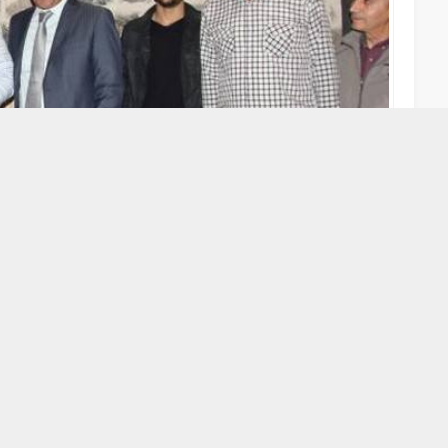
A
A
+
-