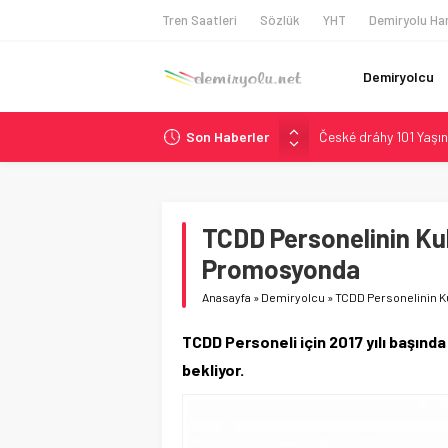
Tren Saatleri
Sözlük
YHT
Demiryolu Har
Demiryolcu
Son Haberler
České dráhy 101 Yaşın
Brescia 426 Milyon Eu
Northern Railway Doğ
Chicago’da Metra Poli
TCDD Personelinin Kul
Çekya ETCS’de Erken 
Promosyonda
Anasayfa
»
Demiryolcu
»
TCDD Personelinin Ku
TCDD Personeli için 2017 yılı başı
bekliyor.