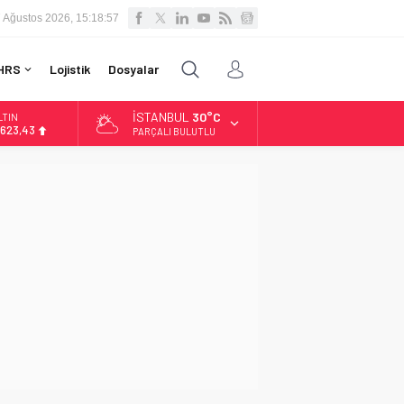
 Ağustos 2026, 15:18:58
HRS
Lojistik
Dosyalar
İSTANBUL
30°C
LTIN
.623,43
PARÇALI BULUTLU
İST
3.785,25
OLAR
7,7048
URO
5,0748