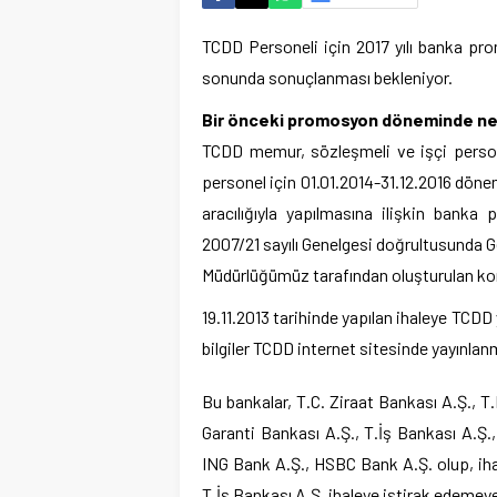
TCDD Personeli için 2017 yılı banka p
sonunda sonuçlanması bekleniyor.
Bir önceki promosyon döneminde ne
TCDD memur, sözleşmeli ve işçi perso
personel için 01.01.2014-31.12.2016 döne
aracılığıyla yapılmasına ilişkin bank
2007/21 sayılı Genelgesi doğrultusunda G
Müdürlüğümüz tarafından oluşturulan komi
19.11.2013 tarihinde yapılan ihaleye TCDD
bilgiler TCDD internet sitesinde yayınlanm
Bu bankalar, T.C. Ziraat Bankası A.Ş., T
Garanti Bankası A.Ş., T.İş Bankası A.Ş.
ING Bank A.Ş., HSBC Bank A.Ş. olup, iha
T.İş Bankası A.Ş. ihaleye iştirak edemeyec