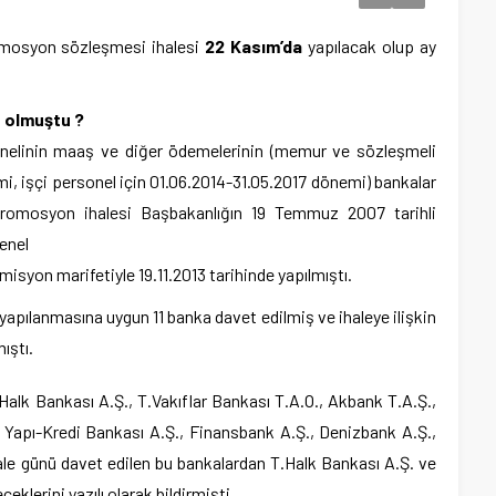
romosyon sözleşmesi ihalesi
22 Kasım’da
yapılacak olup ay
 olmuştu ?
nelinin maaş ve diğer ödemelerinin (memur ve sözleşmeli
mi, işçi personel için 01.06.2014-31.05.2017 dönemi) bankalar
a promosyon ihalesi Başbakanlığın 19 Temmuz 2007 tarihli
enel
syon marifetiyle 19.11.2013 tarihinde yapılmıştı.
 yapılanmasına uygun 11 banka davet edilmiş ve ihaleye ilişkin
ıştı.
.Halk Bankası A.Ş., T.Vakıflar Bankası T.A.O., Akbank T.A.Ş.,
, Yapı-Kredi Bankası A.Ş., Finansbank A.Ş., Denizbank A.Ş.,
le günü davet edilen bu bankalardan T.Halk Bankası A.Ş. ve
eklerini yazılı olarak bildirmişti.