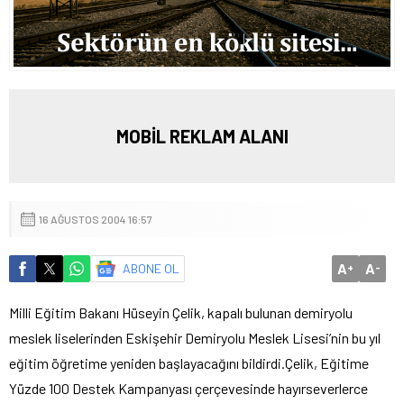
MOBİL REKLAM ALANI
16 AĞUSTOS 2004 16:57
A
A
ABONE OL
+
-
Milli Eğitim Bakanı Hüseyin Çelik, kapalı bulunan demiryolu
meslek liselerinden Eskişehir Demiryolu Meslek Lisesi’nin bu yıl
eğitim öğretime yeniden başlayacağını bildirdi.
Çelik, Eğitime
Yüzde 100 Destek Kampanyası çerçevesinde hayırseverlerce