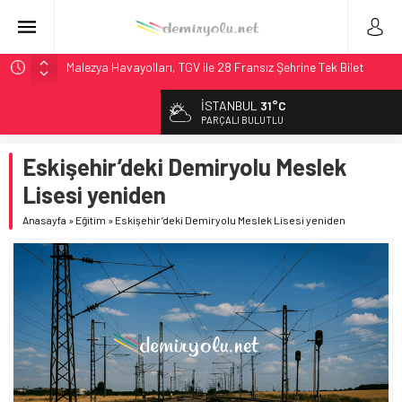
Malezya Havayolları, TGV ile 28 Fransız Şehrine Tek Bilet
ÖBB ve RFI’dan Brenner’da 15 Günlük Bakım: Tren Seferleri
İSTANBUL
31°C
Duruyor
PARÇALI BULUTLU
NS, Temmuz 2026’dan İtibaren Koltukta Bagaja Kalıcı
Yasak, Ceza Yok
Eskişehir’deki Demiryolu Meslek
Madrid Atocha’da 56 Milyon Euro’luk Yenileme: Sol Tüneli
Lisesi yeniden
%33 Kapasite Artışı
Anasayfa
»
Eğitim
»
Eskişehir’deki Demiryolu Meslek Lisesi yeniden
İngiltere Demiryolunda Tarihi Entegrasyon: GBR Anglia
Resmen Başladı