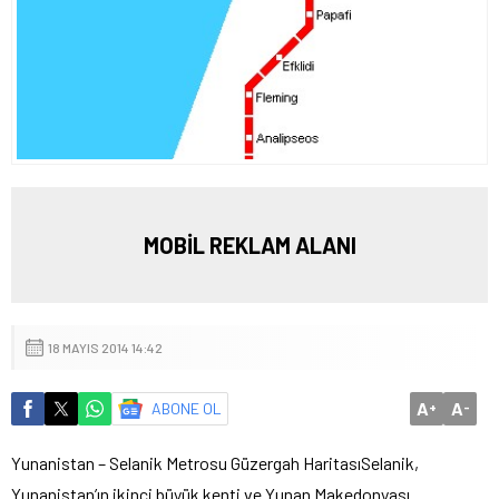
MOBİL REKLAM ALANI
18 MAYIS 2014 14:42
A
A
ABONE OL
+
-
Yunanistan – Selanik Metrosu Güzergah Haritası
Selanik,
Yunanistan’ın ikinci büyük kenti ve Yunan Makedonyası