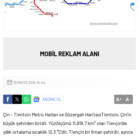
MOBİL REKLAM ALANI
18 MAYIS 2014 14:44
A
A
ABONE OL
+
-
Çin – Tientsin Metro Hatları ve Güzergah Haritası
Tientsin, Çin’in
büyük şehirden biridir. Yüzölçümü 11,919.7 km² olan Tiençin’de
yıllık ortalama sıcaklık 12,3 °C’dir. Tiençin bir liman şehirdir, ayrıca