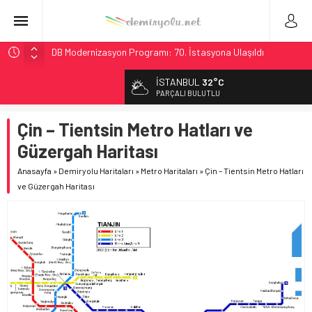
DB Modernizasyon Programı: 70. İstasyona Ulaşıldı
GB Railfreight İngiltere’de Lider, Class 99’lar 2026’da Yolda
İSTANBUL
32°C
İngiltere Demiryolunda Tarihi Entegrasyon: GBR Anglia
PARÇALI BULUTLU
Resmen Başladı
Çin – Tientsin Metro Hatları ve
Malezya Havayolları, TGV ile 28 Fransız Şehrine Tek Bilet
Güzergah Haritası
Ukrayna’da Yolcu Trenine İHA Saldırısı: Zamanında Tahliye
Faciayı Önledi
Anasayfa
»
Demiryolu Haritaları
»
Metro Haritaları
»
Çin – Tientsin Metro Hatları
ve Güzergah Haritası