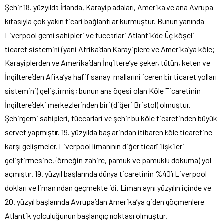
Şehir 18. yüzyılda İrlanda, Karayip adaları, Amerika ve ana Avrupa
kıtasıyla çok yakın ticari bağlantılar kurmuştur. Bunun yanında
Liverpool gemi sahipleri ve tuccarlari Atlantik’de Üç köşeli
ticaret sistemini (yani Afrika’dan Karayiplere ve Amerika’ya köle;
Karayiplerden ve Amerika’dan İngiltere’ye şeker, tütün, keten ve
İngiltere’den Afika’ya hafif sanayi mallarıni iceren bir ticaret yolları
sistemini) geliştirmiş; bunun ana ögesi olan Köle Ticaretinin
İngiltere’deki merkezlerinden biri (diğeri Bristol) olmuştur.
Şehirgemi sahipleri, tüccarlari ve şehir bu köle ticaretinden büyük
servet yapmıştır. 19. yüzyılda başlarindan itibaren köle ticaretine
karşı gelişmeler, Liverpool limanının diğer ticarî ilişkileri
geliştirmesine, (örneğin zahire, pamuk ve pamuklu dokuma) yol
açmıştır. 19. yüzyıl başlarında dünya ticaretinin %40’ı Liverpool
dokları ve limanından geçmekte idi. Liman aynı yüzyılın içinde ve
20. yüzyıl başlarında Avrupa’dan Amerika’ya giden göçmenlere
Atlantik yolculuğunun başlangıç noktası olmuştur.