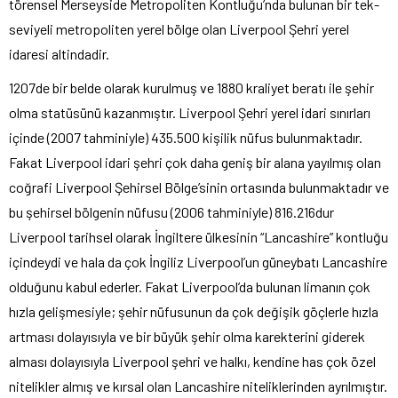
törensel Merseyside Metropoliten Kontluğu’nda bulunan bir tek-
seviyeli metropoliten yerel bölge olan Liverpool Şehri yerel
idaresi altindadir.
1207de bir belde olarak kurulmuş ve 1880 kraliyet beratı ile şehir
olma statüsünü kazanmıştır. Liverpool Şehri yerel idari sınırları
içinde (2007 tahminiyle) 435.500 kişilik nüfus bulunmaktadır.
Fakat Liverpool idari şehri çok daha geniş bir alana yayılmış olan
coğrafi Liverpool Şehirsel Bölge’sinin ortasında bulunmaktadır ve
bu şehirsel bölgenin nüfusu (2006 tahminiyle) 816.216dur
Liverpool tarihsel olarak İngiltere ülkesinin “Lancashire” kontluğu
içindeydi ve hala da çok İngiliz Liverpool’un güneybatı Lancashire
olduğunu kabul ederler. Fakat Liverpool’da bulunan limanın çok
hızla gelişmesiyle; şehir nüfusunun da çok değişik göçlerle hızla
artması dolayısıyla ve bir büyük şehir olma karekterini giderek
alması dolayısıyla Liverpool şehri ve halkı, kendine has çok özel
nitelikler almış ve kırsal olan Lancashire niteliklerinden ayrılmıştır.