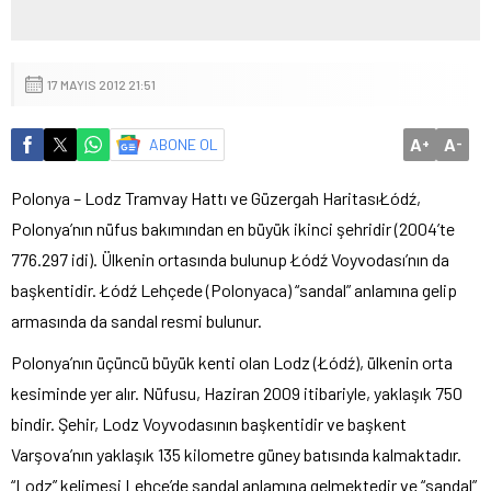
17 MAYIS 2012 21:51
A
A
ABONE OL
+
-
Polonya – Lodz Tramvay Hattı ve Güzergah Haritası
Łódź,
Polonya’nın nüfus bakımından en büyük ikinci şehridir (2004’te
776.297 idi). Ülkenin ortasında bulunup Łódź Voyvodası’nın da
başkentidir. Łódź Lehçede (Polonyaca) “sandal” anlamına gelip
armasında da sandal resmi bulunur.
Polonya’nın üçüncü büyük kenti olan Lodz (Łódź), ülkenin orta
kesiminde yer alır. Nüfusu, Haziran 2009 itibariyle, yaklaşık 750
bindir. Şehir, Lodz Voyvodasının başkentidir ve başkent
Varşova’nın yaklaşık 135 kilometre güney batısında kalmaktadır.
“Lodz” kelimesi Lehçe’de sandal anlamına gelmektedir ve “sandal”