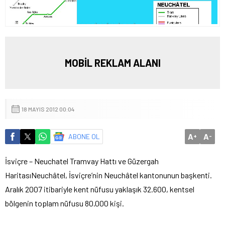
MOBİL REKLAM ALANI
18 MAYIS 2012 00:04
A
A
ABONE OL
+
-
İsviçre – Neuchatel Tramvay Hattı ve Güzergah
Haritası
Neuchâtel, İsviçre’nin Neuchâtel kantonunun başkenti.
Aralık 2007 itibariyle kent nüfusu yaklaşık 32.600, kentsel
bölgenin toplam nüfusu 80.000 kişi.