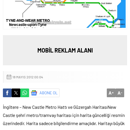
MOBİL REKLAM ALANI
18 MAYIS 2012 00:04
A
A
ABONE OL
+
-
İngiltere – New Castle Metro Hattı ve Güzergah Haritası
New
Castle
şehri metro/tramvay haritası için harita güncelliği resmin
üzerindedir.
Harita sadece bilgilendirme amaçlıdır. Haritayı büyük