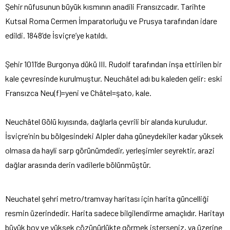
Şehir nüfusunun büyük kısmının anadili Fransızcadır. Tarihte
Kutsal Roma Cermen İmparatorluğu ve Prusya tarafından idare
edildi. 1848’de İsviçre’ye katıldı.
Şehir 1011’de Burgonya dükü III. Rudolf tarafından inşa ettirilen bir
kale çevresinde kurulmuştur. Neuchâtel adı bu kaleden gelir: eski
Fransızca Neu(f)=yeni ve Châtel=şato, kale.
Neuchâtel Gölü kıyısında, dağlarla çevrili bir alanda kuruludur.
İsviçre’nin bu bölgesindeki Alpler daha güneydekiler kadar yüksek
olmasa da hayli sarp görünümdedir, yerleşimler seyrektir, arazi
dağlar arasında derin vadilerle bölünmüştür.
Neuchatel şehri metro/tramvay haritası için harita güncelliği
resmin üzerindedir. Harita sadece bilgilendirme amaçlıdır. Haritayı
büyük boy ve yüksek çözünürlükte görmek isterseniz, ya üzerine