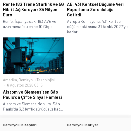
Renfe 183 Trene Starlink ve 5G
AB, 431 Kentsel Düğüme Veri
Hibrit Ağ Kuruyor: 85 Milyon
Raporlama Zorunluluğu
Euro
Getirdi
Renfe, İspanya’daki 183 AVE ve
Avrupa Komisyonu, 431 kentsel
uzun mesafe trenine 10 Gbps...
düğüm noktasına 31 Aralık 2027'ye
kadar...
Amerika
,
Demiryolu Teknolojisi
6 Ağustos 2026 08:15
Alstom ve Siemens’ten São
Paulo’da Çifte Sinyal Hamlesi
Alstom ve Siemens Mobility, São
Paulo’da 3,3 km’lik sürücüsüz hat...
Demiryolu Kitapları
Demiryolu Kariyer