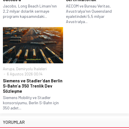
Jacobs, Long Beach Limanı'nın
AECOM ve Bureau Veritas,
2,2 milyar dolarlık sermaye
Avustralya'nın Queensland
programı kapsamındaki...
eyaletindeki 5,5 milyar
Avustralya...
Avrupa
,
Demiryolu İhaleleri
6 Ağustos 2026 00:14
Siemens ve Stadler’dan Berlin
S-Bahn’a 350 Trenlik Dev
Sözleşme
Siemens Mobility ve Stadler
konsorsiyumu, Berlin S-Bahn için
350 adet...
YORUMLAR