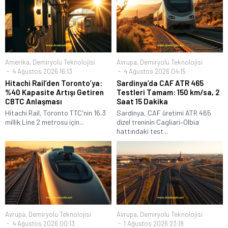
Amerika
,
Demiryolu Teknolojisi
Avrupa
,
Demiryolu Teknolojisi
4 Ağustos 2026 16:13
4 Ağustos 2026 04:15
Hitachi Rail’den Toronto’ya:
Sardinya’da CAF ATR 465
%40 Kapasite Artışı Getiren
Testleri Tamam: 150 km/sa, 2
CBTC Anlaşması
Saat 15 Dakika
Hitachi Rail, Toronto TTC'nin 16,3
Sardinya, CAF üretimi ATR 465
millik Line 2 metrosu için...
dizel treninin Cagliari–Olbia
hattındaki test...
Avrupa
,
Demiryolu Teknolojisi
Avrupa
,
Demiryolu Teknolojisi
4 Ağustos 2026 00:13
1 Ağustos 2026 23:18