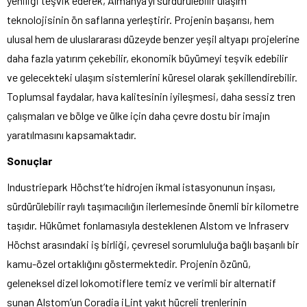
yeniliği teşvik ederek, Almanya’yı sürdürülebilir ulaşım
teknolojisinin ön saflarına yerleştirir. Projenin başarısı, hem
ulusal hem de uluslararası düzeyde benzer yeşil altyapı projelerine
daha fazla yatırım çekebilir, ekonomik büyümeyi teşvik edebilir
ve gelecekteki ulaşım sistemlerini küresel olarak şekillendirebilir.
Toplumsal faydalar, hava kalitesinin iyileşmesi, daha sessiz tren
çalışmaları ve bölge ve ülke için daha çevre dostu bir imajın
yaratılmasını kapsamaktadır.
Sonuçlar
Industriepark Höchst’te hidrojen ikmal istasyonunun inşası,
sürdürülebilir raylı taşımacılığın ilerlemesinde önemli bir kilometre
taşıdır. Hükümet fonlamasıyla desteklenen Alstom ve Infraserv
Höchst arasındaki iş birliği, çevresel sorumluluğa bağlı başarılı bir
kamu-özel ortaklığını göstermektedir. Projenin özünü,
geleneksel dizel lokomotiflere temiz ve verimli bir alternatif
sunan Alstom’un Coradia iLint yakıt hücreli trenlerinin