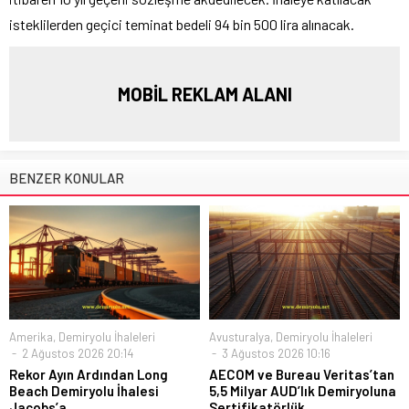
isteklilerden geçici teminat bedeli 94 bin 500 lira alınacak.
MOBİL REKLAM ALANI
BENZER KONULAR
Amerika
,
Demiryolu İhaleleri
Avusturalya
,
Demiryolu İhaleleri
2 Ağustos 2026 20:14
3 Ağustos 2026 10:16
Rekor Ayın Ardından Long
AECOM ve Bureau Veritas’tan
Beach Demiryolu İhalesi
5,5 Milyar AUD’lık Demiryoluna
Jacobs’a
Sertifikatörlük