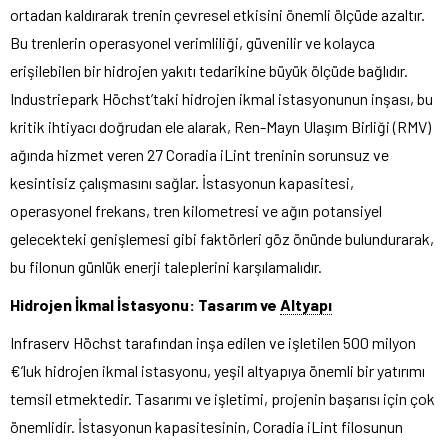
ortadan kaldırarak trenin çevresel etkisini önemli ölçüde azaltır.
Bu trenlerin operasyonel verimliliği, güvenilir ve kolayca
erişilebilen bir hidrojen yakıtı tedarikine büyük ölçüde bağlıdır.
Industriepark Höchst’taki hidrojen ikmal istasyonunun inşası, bu
kritik ihtiyacı doğrudan ele alarak, Ren-Mayn Ulaşım Birliği (RMV)
ağında hizmet veren 27 Coradia iLint treninin sorunsuz ve
kesintisiz çalışmasını sağlar. İstasyonun kapasitesi,
operasyonel frekans, tren kilometresi ve ağın potansiyel
gelecekteki genişlemesi gibi faktörleri göz önünde bulundurarak,
bu filonun günlük enerji taleplerini karşılamalıdır.
Hidrojen İkmal İstasyonu: Tasarım ve
Altyapı
Infraserv Höchst tarafından inşa edilen ve işletilen 500 milyon
€’luk hidrojen ikmal istasyonu, yeşil altyapıya önemli bir yatırımı
temsil etmektedir. Tasarımı ve işletimi, projenin başarısı için çok
önemlidir. İstasyonun kapasitesinin, Coradia iLint filosunun