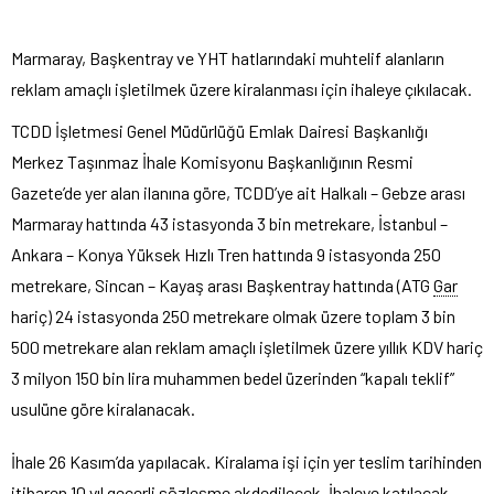
Marmaray, Başkentray ve YHT hatlarındaki muhtelif alanların
reklam amaçlı işletilmek üzere kiralanması için ihaleye çıkılacak.
TCDD İşletmesi Genel Müdürlüğü Emlak Dairesi Başkanlığı
Merkez Taşınmaz İhale Komisyonu Başkanlığının Resmi
Gazete’de yer alan ilanına göre, TCDD’ye ait Halkalı – Gebze arası
Marmaray hattında 43 istasyonda 3 bin metrekare, İstanbul –
Ankara – Konya Yüksek Hızlı Tren hattında 9 istasyonda 250
metrekare, Sincan – Kayaş arası Başkentray hattında (ATG
Gar
hariç) 24 istasyonda 250 metrekare olmak üzere toplam 3 bin
500 metrekare alan reklam amaçlı işletilmek üzere yıllık KDV hariç
3 milyon 150 bin lira muhammen bedel üzerinden “kapalı teklif”
usulüne göre kiralanacak.
İhale 26 Kasım’da yapılacak. Kiralama işi için yer teslim tarihinden
itibaren 10 yıl geçerli sözleşme akdedilecek. İhaleye katılacak