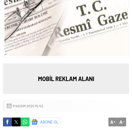
MOBİL REKLAM ALANI
11 KASIM 2020 15:52
A
A
ABONE OL
+
-