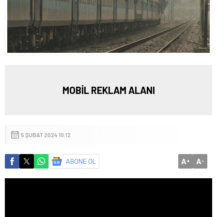
MOBİL REKLAM ALANI
5 ŞUBAT 2024 10:12
A
A
ABONE OL
+
-