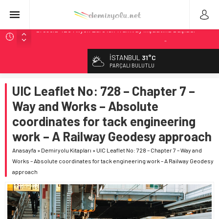
Brescia 426 Milyon Euro’luk Tramvay İnşaatına Başladı
Northern Railway Doğruladı: 308 Bin Rupiye Özel Vagonda
Puja
İSTANBUL
31°C
Chicago’da Metra Polisi BVLOS Drone’larla Müdahale
PARÇALI BULUTLU
Süresini Kısalttı
NJ Transit’ten Tarihi Bütçe: 46 Yılın Rekoru Onaylandı
UIC Leaflet No: 728 – Chapter 7 –
Rocky Mountain, Güneş Enerjili Tesisten İlk Rayı Sevk Etti
Way and Works – Absolute
coordinates for tack engineering
work – A Railway Geodesy approach
Anasayfa
»
Demiryolu Kitapları
»
UIC Leaflet No: 728 – Chapter 7 – Way and
Works – Absolute coordinates for tack engineering work – A Railway Geodesy
approach