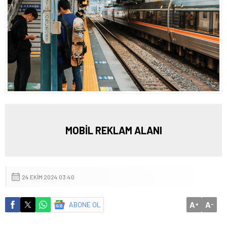
MOBİL REKLAM ALANI
24 EKIM 2024 03:40
A
A
ABONE OL
+
-