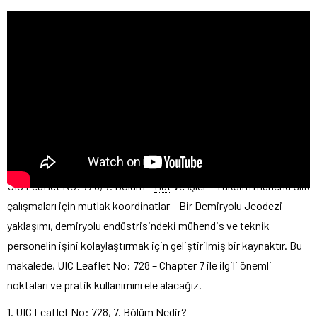
UIC Leaflet No: 728, 7. Bölüm –
Hat
ve İşler – Taksim mühendislik
çalışmaları için mutlak koordinatlar – Bir Demiryolu Jeodezi
yaklaşımı, demiryolu endüstrisindeki mühendis ve teknik
personelin işini kolaylaştırmak için geliştirilmiş bir kaynaktır. Bu
makalede, UIC Leaflet No: 728 – Chapter 7 ile ilgili önemli
noktaları ve pratik kullanımını ele alacağız.
1. UIC Leaflet No: 728, 7. Bölüm Nedir?