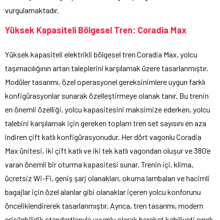
vurgulamaktadır.
Yüksek Kapasiteli Bölgesel Tren: Coradia Max
Yüksek kapasiteli elektrikli bölgesel tren Coradia Max, yolcu
taşımacılığının artan taleplerini karşılamak üzere tasarlanmıştır.
Modüler tasarımı, özel operasyonel gereksinimlere uygun farklı
konfigürasyonlar sunarak özelleştirmeye olanak tanır. Bu trenin
en önemli özelliği, yolcu kapasitesini maksimize ederken, yolcu
talebini karşılamak için gereken toplam tren set sayısını en aza
indiren çift katlı konfigürasyonudur. Her dört vagonlu Coradia
Max ünitesi, iki çift katlı ve iki tek katlı vagondan oluşur ve 380’e
varan önemli bir oturma kapasitesi sunar. Trenin içi, klima,
ücretsiz Wi-Fi, geniş şarj olanakları, okuma lambaları ve hacimli
bagajlar için özel alanlar gibi olanaklar içeren yolcu konforunu
önceliklendirerek tasarlanmıştır. Ayrıca, tren tasarımı, modern
erişilebilirlik standartlarıyla uyumlu olarak hareket kabiliyeti sınırlı