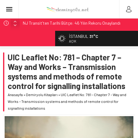
NJ Transit’ten Tarihi Bütçe: 46 Yılın Rekoru Onaylandı
Rocky Mountain, Güneş Enerjili Tesisten İlk Rayı Sevk Etti
İSTANBUL
31°C
AAR, MIT ve Berkeley Dahil 4 Üniversiteyle Araştırma
AÇIK
Konsorsiyumu Başlattı
UIC Leaflet No: 781 – Chapter 7 –
Long Beach Limanı’na 58 Milyon Dolarlık Yeşil Yatırım Ödülü
Way and Works – Transmission
Chicago’da Metra Polisi BVLOS Drone’larla Müdahale
Süresini Kısalttı
systems and methods of remote
control for signalling installations
Anasayfa
»
Demiryolu Kitapları
»
UIC Leaflet No: 781 – Chapter 7 – Way and
Works – Transmission systems and methods of remote control for
signalling installations