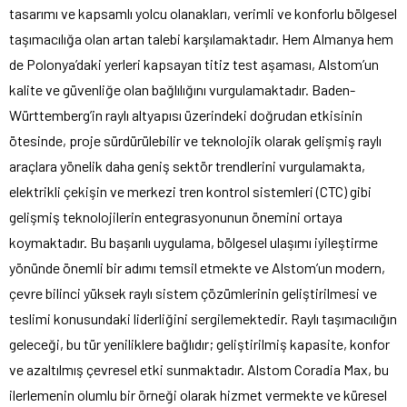
tasarımı ve kapsamlı yolcu olanakları, verimli ve konforlu bölgesel
taşımacılığa olan artan talebi karşılamaktadır. Hem Almanya hem
de Polonya’daki yerleri kapsayan titiz test aşaması, Alstom’un
kalite ve güvenliğe olan bağlılığını vurgulamaktadır. Baden-
Württemberg’in raylı altyapısı üzerindeki doğrudan etkisinin
ötesinde, proje sürdürülebilir ve teknolojik olarak gelişmiş raylı
araçlara yönelik daha geniş sektör trendlerini vurgulamakta,
elektrikli çekişin ve merkezi tren kontrol sistemleri (CTC) gibi
gelişmiş teknolojilerin entegrasyonunun önemini ortaya
koymaktadır. Bu başarılı uygulama, bölgesel ulaşımı iyileştirme
yönünde önemli bir adımı temsil etmekte ve Alstom’un modern,
çevre bilinci yüksek raylı sistem çözümlerinin geliştirilmesi ve
teslimi konusundaki liderliğini sergilemektedir. Raylı taşımacılığın
geleceği, bu tür yeniliklere bağlıdır; geliştirilmiş kapasite, konfor
ve azaltılmış çevresel etki sunmaktadır. Alstom Coradia Max, bu
ilerlemenin olumlu bir örneği olarak hizmet vermekte ve küresel