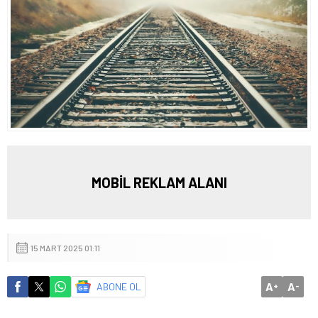
MOBİL REKLAM ALANI
15 MART 2025 01:11
A
A
ABONE OL
+
-