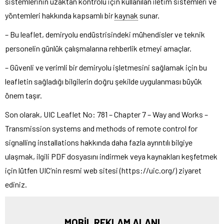
sistemlerinin uzaktan kontrolü için kullanılan iletim sistemleri ve
yöntemleri hakkında kapsamlı bir
kaynak
sunar.
– Bu leaflet, demiryolu endüstrisindeki mühendisler ve teknik
personelin günlük çalışmalarına rehberlik etmeyi amaçlar.
– Güvenli ve verimli bir demiryolu işletmesini sağlamak için bu
leafletin sağladığı bilgilerin doğru şekilde uygulanması büyük
önem taşır.
Son olarak, UIC Leaflet No: 781 – Chapter 7 – Way and Works –
Transmission systems and methods of remote control for
signalling installations hakkında daha fazla ayrıntılı bilgiye
ulaşmak, ilgili PDF dosyasını indirmek veya kaynakları keşfetmek
için lütfen UIC’nin resmi web sitesi (https://uic.org/) ziyaret
ediniz.
MOBİL REKLAM ALANI