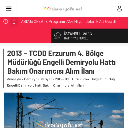
ABD’de CREATE Programı 72,4 Milyon Dolarlık Alt Geçidi
Başlattı
İSTANBUL
29°C
Ukrayna’da Yolcu Trenine İHA Saldırısı: Zamanında Tahliye
HAFIF YAĞMURLU
Faciayı Önledi
DB Modernizasyon Programı: 70. İstasyona Ulaşıldı
2013 – TCDD Erzurum 4. Bölge
GB Railfreight İngiltere’de Lider, Class 99’lar 2026’da Yolda
Müdürlüğü Engelli Demiryolu Hattı
Wabtec Brezilya’da 1 Milyar Real’lik PTC Anlaşmasını 2031’e
Bakım Onarımcısı Alım İlanı
Kadar Tamamlayacak
Anasayfa
»
Demiryolu Kariyer
»
2013 – TCDD Erzurum 4. Bölge Müdürlüğü
Engelli Demiryolu Hattı Bakım Onarımcısı Alım İlanı