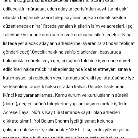
edilecektir. müracaat eden adaylar içerisinden kayıt tarihi eski
olandan başlamak üzere talep sayısının üç katı olacak şekilde
düzenlenecek nihai listede yer alan kişilerin isim ve adresleri, işçi
talebinde bulunan kamu kurum ve kuruluşuna bildirilecektir Nihai
listede yer alacak adayların adreslerine işveren tarafından tebligat
gönderileceği,Öncelik hakkına sahip olanlardan, başvuruda
bulundukları sürekli veya geçici işgücü talebine işverence davet
edildikleri hâlde mücbir sebepler dışında icabet etmeyen, sınava
katılmayan, işi reddeden veya kamuda sürekli işçi statüsünde işe
yerleşenlerin öncelik hakkı ortadan kalkar. Öncelik hakkından
ikinci kez yararlanılamaz. Kamu kurum ve kuruluşlarının sürekli
(daimi), geçici işgücü taleplerine yapılan başvurularda kişilerin
Adrese Dayalı Nüfus Kayıt Sisteminde kayıtlı olan adresleri
dikkate alınır 1- Yol Bakım Onarım İşçiliği sanat kolunda
çalıştırılmak üzere işe alınacak ENGELLİ işçilerde, yük ve yolcu
taşımacılığının birlikte yapıldığı raylı sistemlerde yol bakım ve