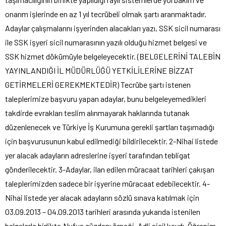
onarım işlerinde en az 1 yıl tecrübeli olmak şartı aranmaktadır.
Adaylar çalışmalarını işyerinden alacakları yazı, SSK sicil numarası
ile SSK işyeri sicil numarasının yazılı olduğu hizmet belgesi ve
SSK hizmet dökümüyle belgeleyecektir. (BELGELERİNİ TALEBİN
YAYINLANDIĞI İL MÜDÜRLÜĞÜ YETKİLİLERİNE BİZZAT
GETİRMELERİ GEREKMEKTEDİR) Tecrübe şartı istenen
taleplerimize başvuru yapan adaylar, bunu belgeleyemedikleri
takdirde evrakları teslim alınmayarak haklarında tutanak
düzenlenecek ve Türkiye İş Kurumuna gerekli şartları taşımadığı
için başvurusunun kabul edilmediği bildirilecektir. 2-Nihai listede
yer alacak adayların adreslerine işyeri tarafından tebligat
gönderilecektir. 3-Adaylar, ilan edilen müracaat tarihleri çakışan
taleplerimizden sadece bir işyerine müracaat edebilecektir. 4-
Nihai listede yer alacak adayların sözlü sınava katılmak için
03.09.2013 – 04.09.2013 tarihleri arasında yukarıda istenilen
belgelerle birlikte,Nufus cüzdanı örneği, Adli sicil kaydı, Öğrenim