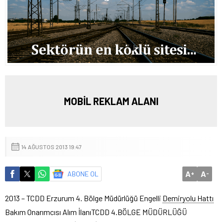
MOBİL REKLAM ALANI
14 AĞUSTOS 2013 19:47
A
A
ABONE OL
+
-
2013 – TCDD Erzurum 4. Bölge Müdürlüğü Engelli
Demiryolu Hattı
Bakım Onarımcısı Alım İlanı
TCDD 4.BÖLGE MÜDÜRLÜĞÜ