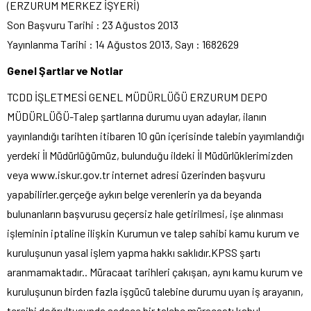
(ERZURUM MERKEZ İŞYERİ)
Son Başvuru Tarihi : 23 Ağustos 2013
Yayınlanma Tarihi : 14 Ağustos 2013, Sayı : 1682629
Genel Şartlar ve Notlar
TCDD İŞLETMESİ GENEL MÜDÜRLÜĞÜ ERZURUM DEPO
MÜDÜRLÜĞÜ-Talep şartlarına durumu uyan adaylar, ilanın
yayınlandığı tarihten itibaren 10 gün içerisinde talebin yayımlandığı
yerdeki İl Müdürlüğümüz, bulunduğu ildeki İl Müdürlüklerimizden
veya www.iskur.gov.tr internet adresi üzerinden başvuru
yapabilirler.gerçeğe aykırı belge verenlerin ya da beyanda
bulunanların başvurusu geçersiz hale getirilmesi, işe alınması
işleminin iptaline ilişkin Kurumun ve talep sahibi kamu kurum ve
kuruluşunun yasal işlem yapma hakkı saklıdır.KPSS şartı
aranmamaktadır.. Müracaat tarihleri çakışan, aynı kamu kurum ve
kuruluşunun birden fazla işgücü talebine durumu uyan iş arayanın,
tercihi doğrultusunda sadece bir talebe müracaatı kabul