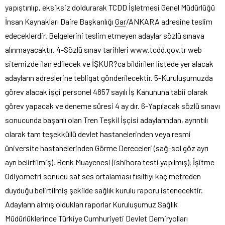
yapıştırılıp, eksiksiz doldurarak TCDD İşletmesi Genel Müdürlüğü
İnsan Kaynakları Daire Başkanlığı
Gar
/ANKARA adresine teslim
edeceklerdir. Belgelerini teslim etmeyen adaylar sözlü sınava
alınmayacaktır. 4-Sözlü sınav tarihleri www.tcdd.gov.tr web
sitemizde ilan edilecek ve İŞKUR?ca bildirilen listede yer alacak
adayların adreslerine tebligat gönderilecektir. 5-Kuruluşumuzda
görev alacak işçi personel 4857 sayılı İş Kanununa tabii olarak
görev yapacak ve deneme süresi 4 ay dır. 6-Yapılacak sözlü sınavı
sonucunda başarılı olan Tren Teşkil İşçisi adaylarından, ayrıntılı
olarak tam teşekküllü devlet hastanelerinden veya resmi
üniversite hastanelerinden Görme Dereceleri (sağ-sol göz ayrı
ayrı belirtilmiş), Renk Muayenesi (ishihora testi yapılmış), İşitme
Odiyometri sonucu saf ses ortalaması fısıltıyı kaç metreden
duyduğu belirtilmiş şekilde sağlık kurulu raporu istenecektir.
Adayların almış oldukları raporlar Kuruluşumuz Sağlık
Müdürlüklerince Türkiye Cumhuriyeti Devlet Demiryolları