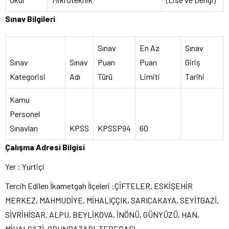
Sınav Bilgileri
Sınav
En Az
Sınav
Sınav
Sınav
Puan
Puan
Giriş
Kategorisi
Adı
Türü
Limiti
Tarihi
Kamu
Personel
Sınavları
KPSS
KPSSP94
60
Çalışma Adresi Bilgisi
Yer : Yurtiçi
Tercih Edilen İkametgah İlçeleri :ÇİFTELER, ESKİŞEHİR
MERKEZ, MAHMUDİYE, MİHALIÇÇIK, SARICAKAYA, SEYİTGAZİ,
SİVRİHİSAR, ALPU, BEYLİKOVA, İNÖNÜ, GÜNYÜZÜ, HAN,
MİHALGAZİ, ODUNPAZARI, TEPEBAŞI