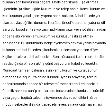
bulunanların başvurusu geçersiz hale getirilmesi, işe alınması
işleminin iptaline ilişkin Kurumun ve talep sahibi kamu kurum ve
kuruluşunun yasal işlem yapma hakkı saklıdır. Nihai listede yer
alan adaylar, eğitim durumu, tecrübe, öncelik durumu, yabancı dil
şartı vb. koşulları taşıyıp taşımadıklarını yazılı veya sözlü sınavdan
önce talebi veren kamu kurum ve kuruluşuna ibraz etmek
zorundadır. Bu durumlarını belgeleyemeyenler veya yanlış beyanda
bulunanlar nihai listeden çıkarılarak sıralamada yer alan diğer
kişiler listelere dahil edilecektir.Son müracaat tarihi resmi tatile
rastladığında bir sonraki iş günü başvurular kabul edilecektir.
Müracaat tarihleri çakışan, aynı kamu kurum ve kuruluşunun
birden fazla işgücü talebine durumu uyan iş arayanın, tercihi
doğrultusunda sadece bir talebe müracaatı kabul edilecektir.
Öncelik hakkına sahip olanlardan, başvuruda bulundukları sürekli
veya geçici işgücü talebine işverence davet edildikleri hâlde
mücbir sebepler dışında icabet etmeyen, sınava katılmayan, işi