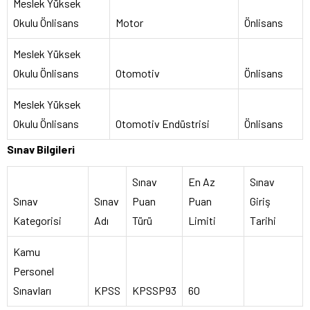
Meslek Yüksek
Okulu Önlisans
Motor
Önlisans
Meslek Yüksek
Okulu Önlisans
Otomotiv
Önlisans
Meslek Yüksek
Okulu Önlisans
Otomotiv Endüstrisi
Önlisans
Sınav Bilgileri
Sınav
En Az
Sınav
Sınav
Sınav
Puan
Puan
Giriş
Kategorisi
Adı
Türü
Limiti
Tarihi
Kamu
Personel
Sınavları
KPSS
KPSSP93
60