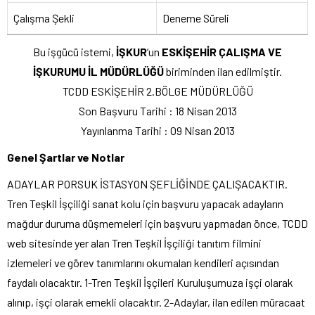
Çalışma Şekli
Deneme Süreli
Bu işgücü istemi,
İŞKUR
‘un
ESKİŞEHİR ÇALIŞMA VE
İŞKURUMU İL MÜDÜRLÜĞÜ
biriminden ilan edilmiştir.
TCDD ESKİŞEHİR 2.BÖLGE MÜDÜRLÜĞÜ
Son Başvuru Tarihi : 18 Nisan 2013
Yayınlanma Tarihi : 09 Nisan 2013
Genel Şartlar ve Notlar
ADAYLAR PORSUK İSTASYON ŞEFLİĞİNDE ÇALIŞACAKTIR.
Tren Teşkil İşçiliği sanat kolu için başvuru yapacak adayların
mağdur duruma düşmemeleri için başvuru yapmadan önce, TCDD
web sitesinde yer alan Tren Teşkil İşçiliği tanıtım filmini
izlemeleri ve görev tanımlarını okumaları kendileri açısından
faydalı olacaktır. 1-Tren Teşkil İşçileri Kuruluşumuza işçi olarak
alınıp, işçi olarak emekli olacaktır. 2-Adaylar, ilan edilen müracaat