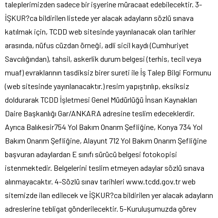
taleplerimizden sadece bir işyerine müracaat edebilecektir. 3-
İŞKUR?ca bildirilen listede yer alacak adayların sözlü sınava
katılmak için, TCDD web sitesinde yayınlanacak olan tarihler
arasında, nüfus cüzdan örneği, adli sicil kaydı (Cumhuriyet
Savcılığından), tahsil, askerlik durum belgesi (terhis, tecil veya
muaf) evraklarının tasdiksiz birer sureti ile İş Talep Bilgi Formunu
(web sitesinde yayınlanacaktır.) resim yapıştırılıp, eksiksiz
doldurarak TCDD İşletmesi Genel Müdürlüğü İnsan Kaynakları
Daire Başkanlığı Gar/ANKARA adresine teslim edeceklerdir.
Ayrıca Balıkesir754 Yol Bakım Onarım Şefliğine, Konya 734 Yol
Bakım Onarım Şefliğine, Alayunt 712 Yol Bakım Onarım Şefliğine
başvuran adaylardan E sınıfı sürücü belgesi fotokopisi
istenmektedir. Belgelerini teslim etmeyen adaylar sözlü sınava
alınmayacaktır. 4-Sözlü sınav tarihleri www.tcdd.gov.tr web
sitemizde ilan edilecek ve İŞKUR?ca bildirilen yer alacak adayların
adreslerine tebligat gönderilecektir. 5-Kuruluşumuzda görev