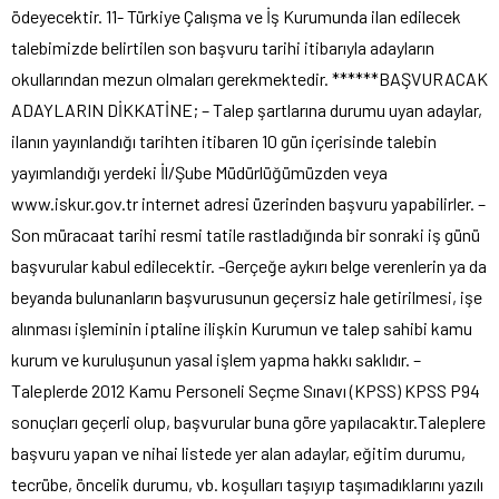
ödeyecektir. 11- Türkiye Çalışma ve İş Kurumunda ilan edilecek
talebimizde belirtilen son başvuru tarihi itibarıyla adayların
okullarından mezun olmaları gerekmektedir. ******BAŞVURACAK
ADAYLARIN DİKKATİNE; – Talep şartlarına durumu uyan adaylar,
ilanın yayınlandığı tarihten itibaren 10 gün içerisinde talebin
yayımlandığı yerdeki İl/Şube Müdürlüğümüzden veya
www.iskur.gov.tr internet adresi üzerinden başvuru yapabilirler. –
Son müracaat tarihi resmi tatile rastladığında bir sonraki iş günü
başvurular kabul edilecektir. -Gerçeğe aykırı belge verenlerin ya da
beyanda bulunanların başvurusunun geçersiz hale getirilmesi, işe
alınması işleminin iptaline ilişkin Kurumun ve talep sahibi kamu
kurum ve kuruluşunun yasal işlem yapma hakkı saklıdır. –
Taleplerde 2012 Kamu Personeli Seçme Sınavı (KPSS) KPSS P94
sonuçları geçerli olup, başvurular buna göre yapılacaktır.Taleplere
başvuru yapan ve nihai listede yer alan adaylar, eğitim durumu,
tecrübe, öncelik durumu, vb. koşulları taşıyıp taşımadıklarını yazılı