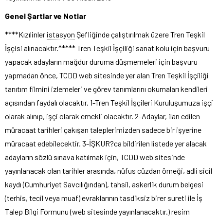
Genel Şartlar ve Notlar
****Kızılinler
istasyon
Şefliğinde çalıştırılmak üzere Tren Teşkil
İşçisi alınacaktır.***** Tren Teşkil İşçiliği sanat kolu için başvuru
yapacak adayların mağdur duruma düşmemeleri için başvuru
yapmadan önce, TCDD web sitesinde yer alan Tren Teşkil İşçiliği
tanıtım filmini izlemeleri ve görev tanımlarını okumaları kendileri
açısından faydalı olacaktır. 1-Tren Teşkil İşçileri Kuruluşumuza işçi
olarak alınıp, işçi olarak emekli olacaktır. 2-Adaylar, ilan edilen
müracaat tarihleri çakışan taleplerimizden sadece bir işyerine
müracaat edebilecektir. 3-İŞKUR?ca bildirilen listede yer alacak
adayların sözlü sınava katılmak için, TCDD web sitesinde
yayınlanacak olan tarihler arasında, nüfus cüzdan örneği, adli sicil
kaydı (Cumhuriyet Savcılığından), tahsil, askerlik durum belgesi
(terhis, tecil veya muaf) evraklarının tasdiksiz birer sureti ile İş
Talep Bilgi Formunu (web sitesinde yayınlanacaktır.) resim