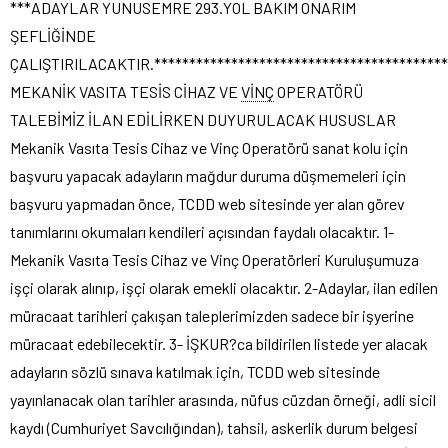
***ADAYLAR YUNUSEMRE 293.YOL BAKIM ONARIM
ŞEFLİĞİNDE
ÇALIŞTIRILACAKTIR.******************************************
MEKANİK VASITA TESİS CİHAZ VE
VİNÇ
OPERATÖRÜ
TALEBİMİZ İLAN EDİLİRKEN DUYURULACAK HUSUSLAR
Mekanik Vasıta Tesis Cihaz ve Vinç Operatörü sanat kolu için
başvuru yapacak adayların mağdur duruma düşmemeleri için
başvuru yapmadan önce, TCDD web sitesinde yer alan görev
tanımlarını okumaları kendileri açısından faydalı olacaktır. 1-
Mekanik Vasıta Tesis Cihaz ve Vinç Operatörleri Kuruluşumuza
işçi olarak alınıp, işçi olarak emekli olacaktır. 2-Adaylar, ilan edilen
müracaat tarihleri çakışan taleplerimizden sadece bir işyerine
müracaat edebilecektir. 3- İŞKUR?ca bildirilen listede yer alacak
adayların sözlü sınava katılmak için, TCDD web sitesinde
yayınlanacak olan tarihler arasında, nüfus cüzdan örneği, adli sicil
kaydı (Cumhuriyet Savcılığından), tahsil, askerlik durum belgesi