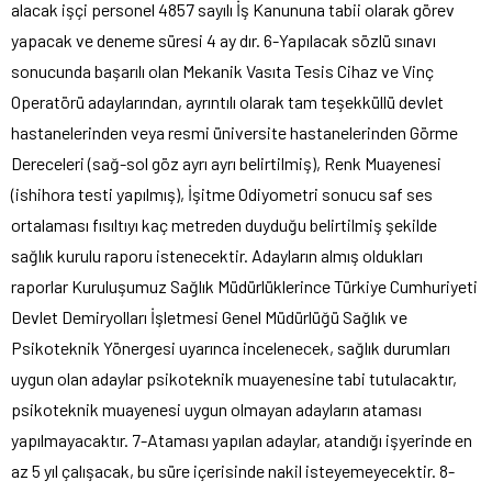
alacak işçi personel 4857 sayılı İş Kanununa tabii olarak görev
yapacak ve deneme süresi 4 ay dır. 6-Yapılacak sözlü sınavı
sonucunda başarılı olan Mekanik Vasıta Tesis Cihaz ve Vinç
Operatörü adaylarından, ayrıntılı olarak tam teşekküllü devlet
hastanelerinden veya resmi üniversite hastanelerinden Görme
Dereceleri (sağ-sol göz ayrı ayrı belirtilmiş), Renk Muayenesi
(ishihora testi yapılmış), İşitme Odiyometri sonucu saf ses
ortalaması fısıltıyı kaç metreden duyduğu belirtilmiş şekilde
sağlık kurulu raporu istenecektir. Adayların almış oldukları
raporlar Kuruluşumuz Sağlık Müdürlüklerince Türkiye Cumhuriyeti
Devlet Demiryolları İşletmesi Genel Müdürlüğü Sağlık ve
Psikoteknik Yönergesi uyarınca incelenecek, sağlık durumları
uygun olan adaylar psikoteknik muayenesine tabi tutulacaktır,
psikoteknik muayenesi uygun olmayan adayların ataması
yapılmayacaktır. 7-Ataması yapılan adaylar, atandığı işyerinde en
az 5 yıl çalışacak, bu süre içerisinde nakil isteyemeyecektir. 8-