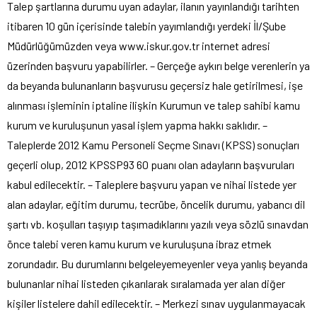
Talep şartlarına durumu uyan adaylar, ilanın yayınlandığı tarihten
itibaren 10 gün içerisinde talebin yayımlandığı yerdeki İl/Şube
Müdürlüğümüzden veya www.iskur.gov.tr internet adresi
üzerinden başvuru yapabilirler. – Gerçeğe aykırı belge verenlerin ya
da beyanda bulunanların başvurusu geçersiz hale getirilmesi, işe
alınması işleminin iptaline ilişkin Kurumun ve talep sahibi kamu
kurum ve kuruluşunun yasal işlem yapma hakkı saklıdır. –
Taleplerde 2012 Kamu Personeli Seçme Sınavı (KPSS) sonuçları
geçerli olup, 2012 KPSSP93 60 puanı olan adayların başvuruları
kabul edilecektir. – Taleplere başvuru yapan ve nihai listede yer
alan adaylar, eğitim durumu, tecrübe, öncelik durumu, yabancı dil
şartı vb. koşulları taşıyıp taşımadıklarını yazılı veya sözlü sınavdan
önce talebi veren kamu kurum ve kuruluşuna ibraz etmek
zorundadır. Bu durumlarını belgeleyemeyenler veya yanlış beyanda
bulunanlar nihai listeden çıkarılarak sıralamada yer alan diğer
kişiler listelere dahil edilecektir. – Merkezi sınav uygulanmayacak