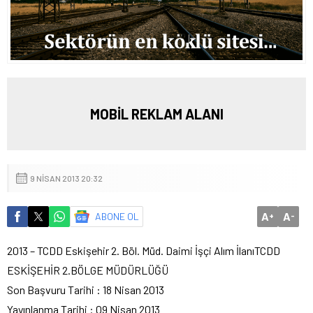
MOBİL REKLAM ALANI
9 NISAN 2013 20:32
A
A
ABONE OL
+
-
2013 – TCDD Eskişehir 2. Böl. Müd. Daimi İşçi Alım İlanı
TCDD
ESKİŞEHİR 2.BÖLGE MÜDÜRLÜĞÜ
Son Başvuru Tarihi : 18 Nisan 2013
Yayınlanma Tarihi : 09 Nisan 2013