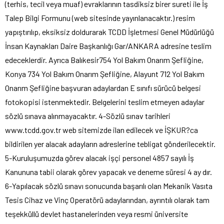
(terhis, tecil veya muaf) evraklarının tasdiksiz birer sureti ile İş
Talep Bilgi Formunu (web sitesinde yayınlanacaktır.) resim
yapıştırılıp, eksiksiz doldurarak TCDD İşletmesi Genel Müdürlüğü
İnsan Kaynakları Daire Başkanlığı Gar/ANKARA adresine teslim
edeceklerdir. Ayrıca Balıkesir754 Yol Bakım Onarım Şefliğine,
Konya 734 Yol Bakım Onarım Şefliğine, Alayunt 712 Yol Bakım
Onarım Şefliğine başvuran adaylardan E sınıfı sürücü belgesi
fotokopisi istenmektedir. Belgelerini teslim etmeyen adaylar
sözlü sınava alınmayacaktır. 4-Sözlü sınav tarihleri
www.tcdd.gov.tr web sitemizde ilan edilecek ve İŞKUR?ca
bildirilen yer alacak adayların adreslerine tebligat gönderilecektir.
5-Kuruluşumuzda görev alacak işçi personel 4857 sayılı İş
Kanununa tabii olarak görev yapacak ve deneme süresi 4 ay dır.
6-Yapılacak sözlü sınavı sonucunda başarılı olan Mekanik Vasıta
Tesis Cihaz ve Vinç Operatörü adaylarından, ayrıntılı olarak tam
teşekküllü devlet hastanelerinden veya resmi üniversite