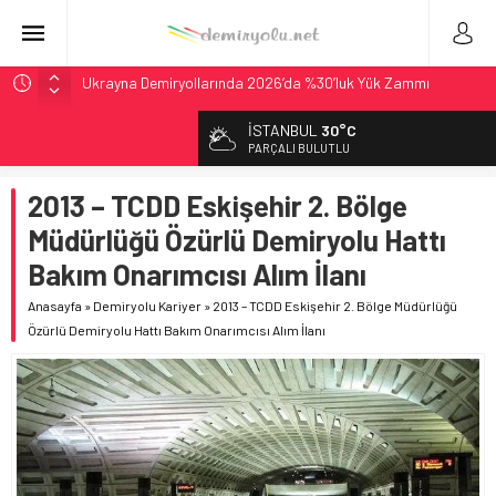
Ukrayna Demiryollarında 2026’da %30’luk Yük Zammı
Italo’nun Almanya Hamlesi: Siemens’e 3 Milyar Avroluk Dev
İSTANBUL
30°C
Sipariş
PARÇALI BULUTLU
CRRC, Salvador Metrosu İçin 83,9 Milyon Euro’luk Anlaşma
İmzaladı
2013 – TCDD Eskişehir 2. Bölge
Fortescue ile Knorr-Bremse’den 99 Milyon Euro’luk
Müdürlüğü Özürlü Demiryolu Hattı
Sinyalizasyon Anlaşması
Bakım Onarımcısı Alım İlanı
Korail’in 3,3 Milyar Dolarlık Hyundai Rotem EMU-320 Alımına
Onay
Anasayfa
»
Demiryolu Kariyer
»
2013 – TCDD Eskişehir 2. Bölge Müdürlüğü
Özürlü Demiryolu Hattı Bakım Onarımcısı Alım İlanı