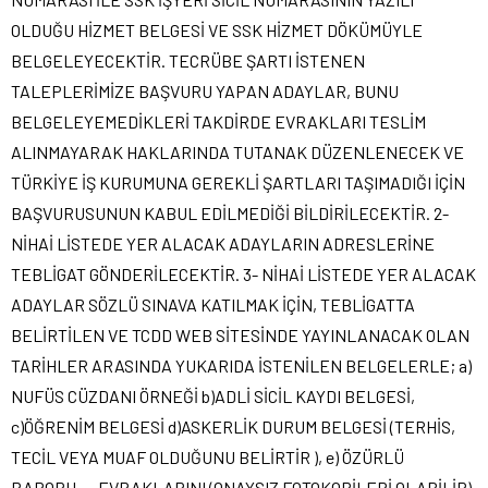
OLDUĞU HİZMET BELGESİ VE SSK HİZMET DÖKÜMÜYLE
BELGELEYECEKTİR. TECRÜBE ŞARTI İSTENEN
TALEPLERİMİZE BAŞVURU YAPAN ADAYLAR, BUNU
BELGELEYEMEDİKLERİ TAKDİRDE EVRAKLARI TESLİM
ALINMAYARAK HAKLARINDA TUTANAK DÜZENLENECEK VE
TÜRKİYE İŞ KURUMUNA GEREKLİ ŞARTLARI TAŞIMADIĞI İÇİN
BAŞVURUSUNUN KABUL EDİLMEDİĞİ BİLDİRİLECEKTİR. 2-
NİHAİ LİSTEDE YER ALACAK ADAYLARIN ADRESLERİNE
TEBLİGAT GÖNDERİLECEKTİR. 3- NİHAİ LİSTEDE YER ALACAK
ADAYLAR SÖZLÜ SINAVA KATILMAK İÇİN, TEBLİGATTA
BELİRTİLEN VE TCDD WEB SİTESİNDE YAYINLANACAK OLAN
TARİHLER ARASINDA YUKARIDA İSTENİLEN BELGELERLE; a)
NUFÜS CÜZDANI ÖRNEĞİ b)ADLİ SİCİL KAYDI BELGESİ,
c)ÖĞRENİM BELGESİ d)ASKERLİK DURUM BELGESİ (TERHİS,
TECİL VEYA MUAF OLDUĞUNU BELİRTİR ), e) ÖZÜRLÜ
RAPORU…. EVRAKLARINI (ONAYSIZ FOTOKOPİLERİ OLABİLİR)