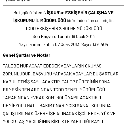
Bu işgücü istemi,
İŞKUR
‘un
ESKİŞEHİR ÇALIŞMA VE
İŞKURUMU İL MÜDÜRLÜĞÜ
biriminden ilan edilmiştir.
TCDD ESKİŞEHİR 2.BÖLGE MÜDÜRLÜĞÜ
Son Başvuru Tarihi : 16 Ocak 2013
Yayınlanma Tarihi : 07 Ocak 2013, Sayı : 1376404
Genel Şartlar ve Notlar
TALEBE MÜRACAAT EDECEK ADAYLARIN OKUMASI
ZORUNLUDUR. BAŞVURU YAPACAK ADAYLAR BU ŞARTLARI
KABUL ETMİŞ SAYILACAKTIR. TALEP SÜRESİNİN SONA
ERMESİNDEN ARDINDAN TCDD GENEL MÜDÜRLÜĞÜ
TARAFINDAN EVRAK KONTROLÜ YAPILACAKTIR. 1-
DEMİRYOLU HATTI BAKIM ONARIMCISI SANAT KOLUNDA
ÇALIŞTIRILMAK ÜZERE İŞE ALINACAK İŞÇİLERDE, YÜK VE
YOLCU TAŞIMACILIĞININ BİRLİKTE YAPILDIĞI RAYLI