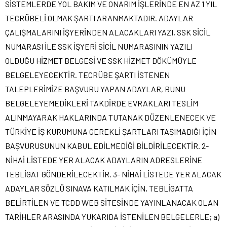
SİSTEMLERDE YOL BAKIM VE ONARIM İŞLERİNDE EN AZ 1 YIL
TECRÜBELİ OLMAK ŞARTI ARANMAKTADIR. ADAYLAR
ÇALIŞMALARINI İŞYERİNDEN ALACAKLARI YAZI, SSK SİCİL
NUMARASI İLE SSK İŞYERİ SİCİL NUMARASININ YAZILI
OLDUĞU HİZMET BELGESİ VE SSK HİZMET DÖKÜMÜYLE
BELGELEYECEKTİR. TECRÜBE ŞARTI İSTENEN
TALEPLERİMİZE BAŞVURU YAPAN ADAYLAR, BUNU
BELGELEYEMEDİKLERİ TAKDİRDE EVRAKLARI TESLİM
ALINMAYARAK HAKLARINDA TUTANAK DÜZENLENECEK VE
TÜRKİYE İŞ KURUMUNA GEREKLİ ŞARTLARI TAŞIMADIĞI İÇİN
BAŞVURUSUNUN KABUL EDİLMEDİĞİ BİLDİRİLECEKTİR. 2-
NİHAİ LİSTEDE YER ALACAK ADAYLARIN ADRESLERİNE
TEBLİGAT GÖNDERİLECEKTİR. 3- NİHAİ LİSTEDE YER ALACAK
ADAYLAR SÖZLÜ SINAVA KATILMAK İÇİN, TEBLİGATTA
BELİRTİLEN VE TCDD WEB SİTESİNDE YAYINLANACAK OLAN
TARİHLER ARASINDA YUKARIDA İSTENİLEN BELGELERLE; a)