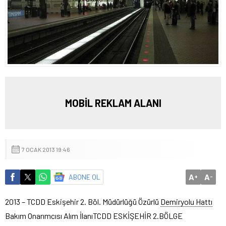
MOBİL REKLAM ALANI
7 OCAK 2013 19:46
A
A
ABONE OL
+
-
2013 – TCDD Eskişehir 2. Böl. Müdürlüğü Özürlü
Demiryolu Hattı
Bakım Onarımcısı Alım İlanı
TCDD ESKİŞEHİR 2.BÖLGE