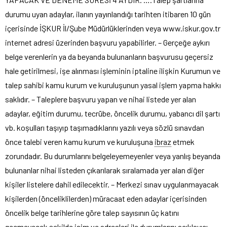
durumu uyan adaylar, ilanın yayınlandığı tarihten itibaren 10 gün
içerisinde İŞKUR İl/Şube Müdürlüklerinden veya www.iskur.gov.tr
internet adresi üzerinden başvuru yapabilirler. – Gerçeğe aykırı
belge verenlerin ya da beyanda bulunanların başvurusu geçersiz
hale getirilmesi, işe alınması işleminin iptaline ilişkin Kurumun ve
talep sahibi kamu kurum ve kuruluşunun yasal işlem yapma hakkı
saklıdır. – Taleplere başvuru yapan ve nihai listede yer alan
adaylar, eğitim durumu, tecrübe, öncelik durumu, yabancı dil şartı
vb. koşulları taşıyıp taşımadıklarını yazılı veya sözlü sınavdan
önce talebi veren kamu kurum ve kuruluşuna
ibraz
etmek
zorundadır. Bu durumlarını belgeleyemeyenler veya yanlış beyanda
bulunanlar nihai listeden çıkarılarak sıralamada yer alan diğer
kişiler listelere dahil edilecektir. – Merkezi sınav uygulanmayacak
kişilerden (önceliklilerden) müracaat eden adaylar içerisinden
öncelik belge tarihlerine göre talep sayısının üç katını
geçmeyecek şekilde isim ve adresleri ile durumlarını açıklayıcı