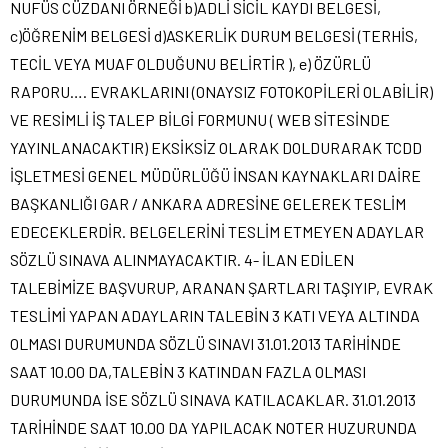
NUFÜS CÜZDANI ÖRNEĞİ b)ADLİ SİCİL KAYDI BELGESİ,
c)ÖĞRENİM BELGESİ d)ASKERLİK DURUM BELGESİ (TERHİS,
TECİL VEYA MUAF OLDUĞUNU BELİRTİR ), e) ÖZÜRLÜ
RAPORU…. EVRAKLARINI (ONAYSIZ FOTOKOPİLERİ OLABİLİR)
VE RESİMLİ İŞ TALEP BİLGİ FORMUNU ( WEB SİTESİNDE
YAYINLANACAKTIR) EKSİKSİZ OLARAK DOLDURARAK TCDD
İŞLETMESİ GENEL MÜDÜRLÜĞÜ İNSAN KAYNAKLARI DAİRE
BAŞKANLIĞI GAR / ANKARA ADRESİNE GELEREK TESLİM
EDECEKLERDİR. BELGELERİNİ TESLİM ETMEYEN ADAYLAR
SÖZLÜ SINAVA ALINMAYACAKTIR. 4- İLAN EDİLEN
TALEBİMİZE BAŞVURUP, ARANAN ŞARTLARI TAŞIYIP, EVRAK
TESLİMİ YAPAN ADAYLARIN TALEBİN 3 KATI VEYA ALTINDA
OLMASI DURUMUNDA SÖZLÜ SINAVI 31.01.2013 TARİHİNDE
SAAT 10.00 DA,TALEBİN 3 KATINDAN FAZLA OLMASI
DURUMUNDA İSE SÖZLÜ SINAVA KATILACAKLAR. 31.01.2013
TARİHİNDE SAAT 10.00 DA YAPILACAK NOTER HUZURUNDA