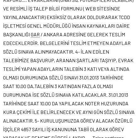
VE RESİMLİ İŞ TALEP BİLGİ FORMUNU ( WEB SİTESİNDE
YAYINLANACAKTIR) EKSİKSİZ OLARAK DOLDURARAK TCDD
İŞLETMESİ GENEL MÜDÜRLÜĞÜ İNSAN KAYNAKLARI DAİRE
BAŞKANLIĞI
GAR
/ ANKARA ADRESİNE GELEREK TESLİM
EDECEKLERDİR. BELGELERİNİ TESLİM ETMEYEN ADAYLAR
SÖZLÜ SINAVA ALINMAYACAKTIR. 4- İLAN EDİLEN
TALEBİMİZE BAŞVURUP, ARANAN ŞARTLARI TAŞIYIP, EVRAK
TESLİMİ YAPAN ADAYLARIN TALEBİN 3 KATI VEYA ALTINDA
OLMASI DURUMUNDA SÖZLÜ SINAVI 31.01.2013 TARİHİNDE
SAAT 10.00 DA,TALEBİN 3 KATINDAN FAZLA OLMASI
DURUMUNDA İSE SÖZLÜ SINAVA KATILACAKLAR. 31.01.2013
TARİHİNDE SAAT 10.00 DA YAPILACAK NOTER HUZURUNDA
KURA ÇEKİMİ İLE BELİRLENECEK VE AYNI GÜN SÖZLÜ SINAVA
ALINACAKTIR. 5- KURULUŞUMUZDA GÖREV ALACAK ÖZÜRLÜ
İŞÇİLER 4857 SAYILI İŞ KANUNUNA TABİİ OLARAK GÖREV
YAPACAK VE DENEME SÜRESİ 4 AYDIR. ….Talep şartlarına