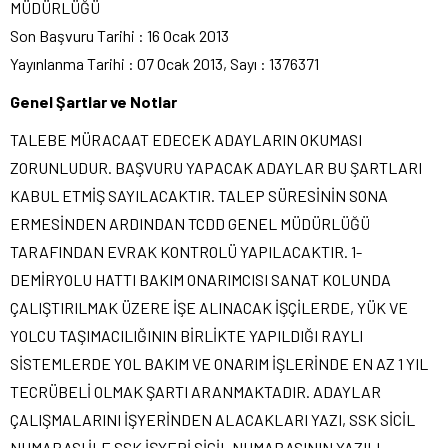
MÜDÜRLÜĞÜ
Son Başvuru Tarihi : 16 Ocak 2013
Yayınlanma Tarihi : 07 Ocak 2013, Sayı : 1376371
Genel Şartlar ve Notlar
TALEBE MÜRACAAT EDECEK ADAYLARIN OKUMASI
ZORUNLUDUR. BAŞVURU YAPACAK ADAYLAR BU ŞARTLARI
KABUL ETMİŞ SAYILACAKTIR. TALEP SÜRESİNİN SONA
ERMESİNDEN ARDINDAN TCDD GENEL MÜDÜRLÜĞÜ
TARAFINDAN EVRAK KONTROLÜ YAPILACAKTIR. 1-
DEMİRYOLU HATTI BAKIM ONARIMCISI SANAT KOLUNDA
ÇALIŞTIRILMAK ÜZERE İŞE ALINACAK İŞÇİLERDE, YÜK VE
YOLCU TAŞIMACILIĞININ BİRLİKTE YAPILDIĞI RAYLI
SİSTEMLERDE YOL BAKIM VE ONARIM İŞLERİNDE EN AZ 1 YIL
TECRÜBELİ OLMAK ŞARTI ARANMAKTADIR. ADAYLAR
ÇALIŞMALARINI İŞYERİNDEN ALACAKLARI YAZI, SSK SİCİL
NUMARASI İLE SSK İŞYERİ SİCİL NUMARASININ YAZILI