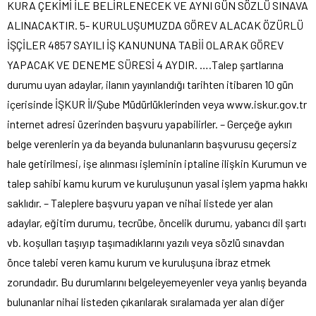
KURA ÇEKİMİ İLE BELİRLENECEK VE AYNI GÜN SÖZLÜ SINAVA
ALINACAKTIR. 5- KURULUŞUMUZDA GÖREV ALACAK ÖZÜRLÜ
İŞÇİLER 4857 SAYILI İŞ KANUNUNA TABİİ OLARAK GÖREV
YAPACAK VE DENEME SÜRESİ 4 AYDIR. ….Talep şartlarına
durumu uyan adaylar, ilanın yayınlandığı tarihten itibaren 10 gün
içerisinde İŞKUR İl/Şube Müdürlüklerinden veya www.iskur.gov.tr
internet adresi üzerinden başvuru yapabilirler. – Gerçeğe aykırı
belge verenlerin ya da beyanda bulunanların başvurusu geçersiz
hale getirilmesi, işe alınması işleminin iptaline ilişkin Kurumun ve
talep sahibi kamu kurum ve kuruluşunun yasal işlem yapma hakkı
saklıdır. – Taleplere başvuru yapan ve nihai listede yer alan
adaylar, eğitim durumu, tecrübe, öncelik durumu, yabancı dil şartı
vb. koşulları taşıyıp taşımadıklarını yazılı veya sözlü sınavdan
önce talebi veren kamu kurum ve kuruluşuna ibraz etmek
zorundadır. Bu durumlarını belgeleyemeyenler veya yanlış beyanda
bulunanlar nihai listeden çıkarılarak sıralamada yer alan diğer