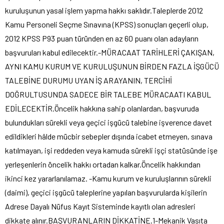
kuruluşunun yasal işlem yapma hakkı saklıdır.Taleplerde 2012
Kamu Personeli Seçme Sınavına (KPSS) sonuçları geçerli olup,
2012 KPSS P93 puan türünden en az 60 puanı olan adayların
başvuruları kabul edilecektir.-MÜRACAAT TARİHLERİ ÇAKIŞAN,
AYNI KAMU KURUM VE KURULUŞUNUN BİRDEN FAZLA İŞGÜCÜ
TALEBİNE DURUMU UYAN İŞ ARAYANIN, TERCİHİ
DOĞRULTUSUNDA SADECE BİR TALEBE MÜRACAATI KABUL
EDİLECEKTİR.Öncelik hakkına sahip olanlardan, başvuruda
bulundukları sürekli veya geçici işgücü talebine işverence davet
edildikleri hâlde mücbir sebepler dışında icabet etmeyen, sınava
katılmayan, işi reddeden veya kamuda sürekli işçi statüsünde işe
yerleşenlerin öncelik hakkı ortadan kalkar.Öncelik hakkından
ikinci kez yararlanılamaz. -Kamu kurum ve kuruluşlarının sürekli
(daimi), geçici işgücü taleplerine yapılan başvurularda kişilerin
Adrese Dayalı Nüfus Kayıt Sisteminde kayıtlı olan adresleri
dikkate alınır.BAŞVURANLARIN DİKKATİNE.1-Mekanik Vasıta