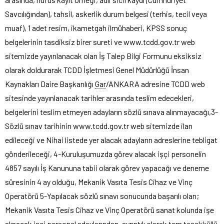
Savcılığından), tahsil, askerlik durum belgesi (terhis, tecil veya
muaf), 1 adet resim, ikametgah ilmühaberi, KPSS sonuç
belgelerinin tasdiksiz birer sureti ve www.tcdd.gov.tr web
sitemizde yayınlanacak olan İş Talep Bilgi Formunu eksiksiz
olarak doldurarak TCDD İşletmesi Genel Müdürlüğü İnsan
Kaynakları Daire Başkanlığı
Gar
/ANKARA adresine TCDD web
sitesinde yayınlanacak tarihler arasında teslim edecekleri,
belgelerini teslim etmeyen adayların sözlü sınava alınmayacağı,3-
Sözlü sınav tarihinin www.tcdd.gov.tr web sitemizde ilan
edileceği ve Nihai listede yer alacak adayların adreslerine tebligat
gönderileceği, 4-Kuruluşumuzda görev alacak işçi personelin
4857 sayılı İş Kanununa tabii olarak görev yapacağı ve deneme
süresinin 4 ay olduğu, Mekanik Vasıta Tesis Cihaz ve Vinç
Operatörü 5-Yapılacak sözlü sınavı sonucunda başarılı olan;
Mekanik Vasıta Tesis Cihaz ve Vinç Operatörü sanat kolunda işe
alınacak işçi personel adaylarından, ayrıntılı olarak tam teşekküllü