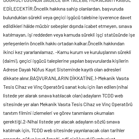
EDİLECEKTİR.Öncelik hakkına sahip olanlardan, başvuruda
bulundukları sürekli veya geçici işgücü talebine işverence davet
edildikleri hâlde mücbir sebepler dışında icabet etmeyen, sınava
katılmayan, işi reddeden veya kamuda sürekli işçi statüsünde işe
yerleşenlerin öncelik hakkı ortadan kalkar.Öncelik hakkından
ikinci kez yararlanılamaz. -Kamu kurum ve kuruluşlarının sürekli
(daimi), geçici işgücü taleplerine yapılan başvurularda kişilerin
Adrese Dayalı Nüfus Kayıt Sisteminde kayıtlı olan adresleri
dikkate alınır.BAŞVURANLARIN DİKKATİNE.1-Mekanik Vasıta
Tesis Cihaz ve Vinç Operatörü sanat kolu için ilan edilen (nihai
listede yer alarak sınava katılacak olan) adayların TCDD web
sitesinde yer alan Mekanik Vasıta Tesis Cihaz ve Vinç Operatörü
tanıtım filmini izlemeleri ve görev tanımlarını okumaları
gerektiği,2-Nihai listede yer alacak adayların sözlü sınava
katılmak için, TCDD web sitesinde yayınlanacak olan tarihler
arasında, nüfus kayıt örneği, adli sicil kaydı (Cumhuriyet