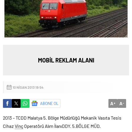
MOBİL REKLAM ALANI
10 NISAN 2013 19:54
A
A
ABONE OL
+
-
2013 – TCDD Malatya 5. Bölge Müdürlüğü Mekanik Vasıta Tesis
Cihaz
Vinç
Operatörü Alım İlanı
DDY. 5.BÖLGE MÜD.