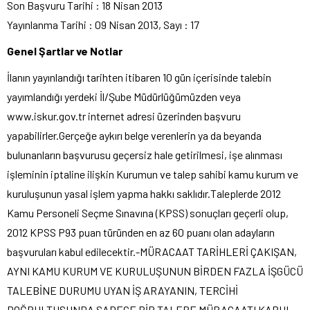
Son Başvuru Tarihi : 18 Nisan 2013
Yayınlanma Tarihi : 09 Nisan 2013, Sayı : 17
Genel Şartlar ve Notlar
İlanın yayınlandığı tarihten itibaren 10 gün içerisinde talebin
yayımlandığı yerdeki İl/Şube Müdürlüğümüzden veya
www.iskur.gov.tr internet adresi üzerinden başvuru
yapabilirler.Gerçeğe aykırı belge verenlerin ya da beyanda
bulunanların başvurusu geçersiz hale getirilmesi, işe alınması
işleminin iptaline ilişkin Kurumun ve talep sahibi kamu kurum ve
kuruluşunun yasal işlem yapma hakkı saklıdır.Taleplerde 2012
Kamu Personeli Seçme Sınavına (KPSS) sonuçları geçerli olup,
2012 KPSS P93 puan türünden en az 60 puanı olan adayların
başvuruları kabul edilecektir.-MÜRACAAT TARİHLERİ ÇAKIŞAN,
AYNI KAMU KURUM VE KURULUŞUNUN BİRDEN FAZLA İŞGÜCÜ
TALEBİNE DURUMU UYAN İŞ ARAYANIN, TERCİHİ
DOĞRULTUSUNDA SADECE BİR TALEBE MÜRACAATI KABUL