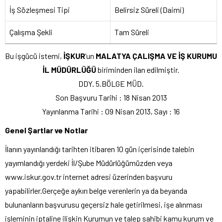
İş Sözleşmesi Tipi
Belirsiz Süreli (Daimi)
Çalışma Şekli
Tam Süreli
Bu işgücü istemi,
İŞKUR
‘un
MALATYA ÇALIŞMA VE İŞ KURUMU
İL MÜDÜRLÜĞÜ
biriminden ilan edilmiştir.
DDY. 5.BÖLGE MÜD.
Son Başvuru Tarihi : 18 Nisan 2013
Yayınlanma Tarihi : 09 Nisan 2013, Sayı : 16
Genel Şartlar ve Notlar
İlanın yayınlandığı tarihten itibaren 10 gün içerisinde talebin
yayımlandığı yerdeki İl/Şube Müdürlüğümüzden veya
www.iskur.gov.tr internet adresi üzerinden başvuru
yapabilirler.Gerçeğe aykırı belge verenlerin ya da beyanda
bulunanların başvurusu geçersiz hale getirilmesi, işe alınması
işleminin iptaline ilişkin Kurumun ve talep sahibi kamu kurum ve