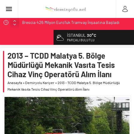
Brescia 426 Milyon Euro’luk Tramvay İnşaatına Başladı
Northern Railway Doğruladı: 308 Bin Rupiye Özel Vagonda
İSTANBUL
30°C
Puja
PARÇALI BULUTLU
Chicago’da Metra Polisi BVLOS Drone’larla Müdahale
Süresini Kısalttı
2013 – TCDD Malatya 5. Bölge
NJ Transit’ten Tarihi Bütçe: 46 Yılın Rekoru Onaylandı
Müdürlüğü Mekanik Vasıta Tesis
České dráhy 101 Yaşındaki Buharlıyı Šumava Seferlerine
Cihaz Vinç Operatörü Alım İlanı
Çıkarıyor
Anasayfa
»
Demiryolu Kariyer
»
2013 – TCDD Malatya 5. Bölge Müdürlüğü
Mekanik Vasıta Tesis Cihaz Vinç Operatörü Alım İlanı