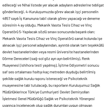
edileceği ve Nihai listede yer alacak adayların adreslerine tebligat
gönderileceği, 4-Kuruluşumuzda görev alacak işçi personelin
4857 sayılı İş Kanununa tabii olarak görev yapacağı ve deneme
süresinin 4 ay olduğu, Mekanik Vasıta Tesis Cihaz ve Vinç
Operatörü 5-Yapılacak sözlü sınavı sonucunda başarılı olan;
Mekanik Vasıta Tesis Cihaz ve Vinç Operatörü sanat kolunda işe
alınacak işçi personel adaylarından, ayrıntılı olarak tam teşekküllü
devlet hastanelerinden veya resmi üniversite hastanelerinden
Görme Dereceleri (sağ-sol göz ayrı ayrı belirtilmiş), Renk
Muayenesi (ishihora testi yapılmış), İşitme Odiyometri sonucu
saf ses ortalaması fısıltıyı kaç metreden duyduğu belirtilmiş
şekilde sağlık kurulu raporu isteneceği ve Psikoteknik
muayenesine tabi tutulacağı, bu raporların Kuruluşumuz Sağlık
Müdürlüklerince Türkiye Cumhuriyeti Devlet Demiryolları
İşletmesi Genel Müdürlüğü Sağlık ve Psikoteknik Yönergesi
uyarınca incelenecek olup sağlık durumları uygun olmayan