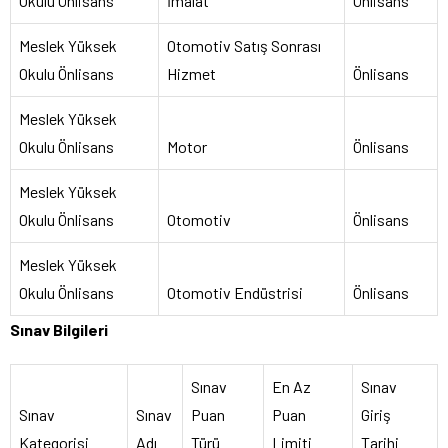
Okulu Önlisans
İmalat
Önlisans
Meslek Yüksek
Otomotiv Satış Sonrası
Okulu Önlisans
Hizmet
Önlisans
Meslek Yüksek
Okulu Önlisans
Motor
Önlisans
Meslek Yüksek
Okulu Önlisans
Otomotiv
Önlisans
Meslek Yüksek
Okulu Önlisans
Otomotiv Endüstrisi
Önlisans
Sınav Bilgileri
Sınav
En Az
Sınav
Sınav
Sınav
Puan
Puan
Giriş
Kategorisi
Adı
Türü
Limiti
Tarihi