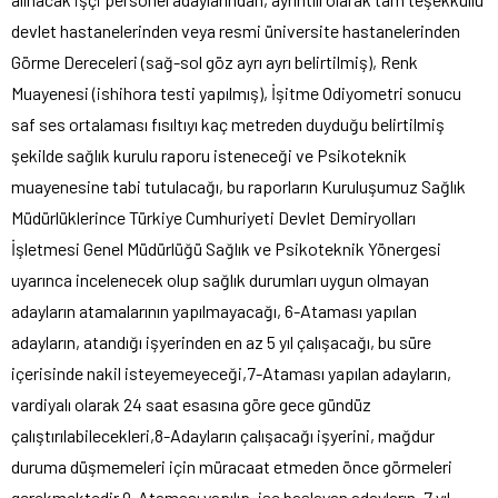
devlet hastanelerinden veya resmi üniversite hastanelerinden
Görme Dereceleri (sağ-sol göz ayrı ayrı belirtilmiş), Renk
Muayenesi (ishihora testi yapılmış), İşitme Odiyometri sonucu
saf ses ortalaması fısıltıyı kaç metreden duyduğu belirtilmiş
şekilde sağlık kurulu raporu isteneceği ve Psikoteknik
muayenesine tabi tutulacağı, bu raporların Kuruluşumuz Sağlık
Müdürlüklerince Türkiye Cumhuriyeti Devlet Demiryolları
İşletmesi Genel Müdürlüğü Sağlık ve Psikoteknik Yönergesi
uyarınca incelenecek olup sağlık durumları uygun olmayan
adayların atamalarının yapılmayacağı, 6-Ataması yapılan
adayların, atandığı işyerinden en az 5 yıl çalışacağı, bu süre
içerisinde nakil isteyemeyeceği,7-Ataması yapılan adayların,
vardiyalı olarak 24 saat esasına göre gece gündüz
çalıştırılabilecekleri,8-Adayların çalışacağı işyerini, mağdur
duruma düşmemeleri için müracaat etmeden önce görmeleri
gerekmektedir.9-Ataması yapılıp, işe başlayan adayların, 7 yıl