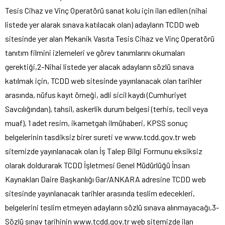
Tesis Cihaz ve Vinç Operatörü sanat kolu için ilan edilen (nihai
listede yer alarak sınava katılacak olan) adayların TCDD web
sitesinde yer alan Mekanik Vasıta Tesis Cihaz ve Vinç Operatörü
tanıtım filmini izlemeleri ve görev tanımlarını okumaları
gerektiği,2-Nihai listede yer alacak adayların sözlü sınava
katılmak için, TCDD web sitesinde yayınlanacak olan tarihler
arasında, nüfus kayıt örneği, adli sicil kaydı (Cumhuriyet
Savcılığından), tahsil, askerlik durum belgesi (terhis, tecil veya
muaf), 1 adet resim, ikametgah ilmühaberi, KPSS sonuç
belgelerinin tasdiksiz birer sureti ve www.tcdd.gov.tr web
sitemizde yayınlanacak olan İş Talep Bilgi Formunu eksiksiz
olarak doldurarak TCDD İşletmesi Genel Müdürlüğü İnsan
Kaynakları Daire Başkanlığı Gar/ANKARA adresine TCDD web
sitesinde yayınlanacak tarihler arasında teslim edecekleri,
belgelerini teslim etmeyen adayların sözlü sınava alınmayacağı,3-
Sözlü sınav tarihinin www.tcdd.gov.tr web sitemizde ilan