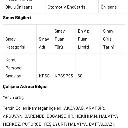
Okulu Önlisans
Otomotiv Endüstrisi
Önlisans
Sınav Bilgileri
Sınav
En Az
Sınav
Sınav
Sınav
Puan
Puan
Giriş
Kategorisi
Adı
Türü
Limiti
Tarihi
Kamu
Personel
Sınavları
KPSS
KPSSP93
60
Çalışma Adresi Bilgisi
Yer : Yurtiçi
Tercih Edilen İkametgah İlçeleri :AKÇADAĞ, ARAPGİR,
ARGUVAN, DARENDE, DOĞANŞEHİR, HEKİMHAN, MALATYA
MERKEZ, PÜTÜRGE, YEŞİLYURT/MALATYA, BATTALGAZİ,