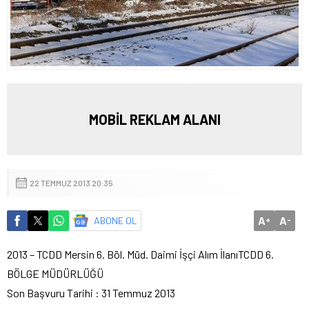
MOBİL REKLAM ALANI
22 TEMMUZ 2013 20:35
A
A
ABONE OL
+
-
2013 – TCDD Mersin 6. Böl. Müd. Daimi İşçi Alım İlanı
TCDD 6.
BÖLGE MÜDÜRLÜĞÜ
Son Başvuru Tarihi : 31 Temmuz 2013