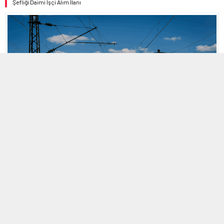
Şefliği Daimi İşçi Alım İlanı
MOBİL REKLAM ALANI