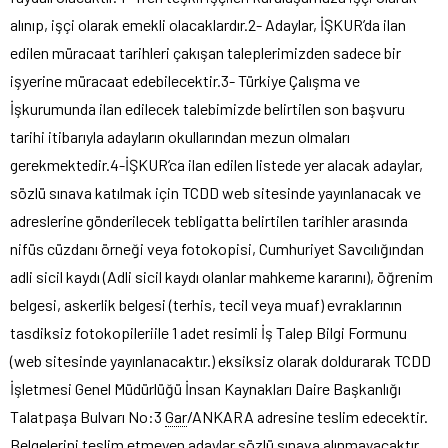
alınıp, işçi olarak emekli olacaklardır.2- Adaylar, İŞKUR’da ilan
edilen müracaat tarihleri çakışan taleplerimizden sadece bir
işyerine müracaat edebilecektir.3- Türkiye Çalışma ve
İşkurumunda ilan edilecek talebimizde belirtilen son başvuru
tarihi itibarıyla adayların okullarından mezun olmaları
gerekmektedir.4-İŞKUR’ca ilan edilen listede yer alacak adaylar,
sözlü sınava katılmak için TCDD web sitesinde yayınlanacak ve
adreslerine gönderilecek tebligatta belirtilen tarihler arasında
nifüs cüzdanı örneği veya fotokopisi, Cumhuriyet Savcılığından
adli sicil kaydı (Adli sicil kaydı olanlar mahkeme kararını), öğrenim
belgesi, askerlik belgesi (terhis, tecil veya muaf) evraklarının
tasdiksiz fotokopileriile 1 adet resimli İş Talep Bilgi Formunu
(web sitesinde yayınlanacaktır.) eksiksiz olarak doldurarak TCDD
İşletmesi Genel Müdürlüğü İnsan Kaynakları Daire Başkanlığı
Talatpaşa Bulvarı No:3
Gar
/ANKARA adresine teslim edecektir.
Belgelerini teslim etmeyen adaylar sözlü sınava alınmayacaktır.