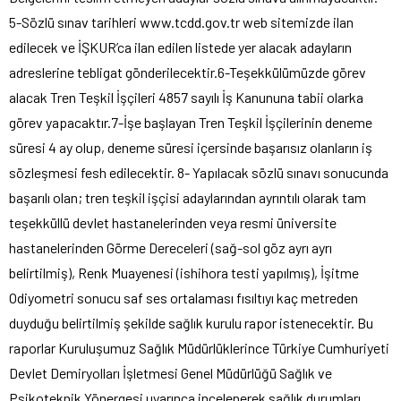
5-Sözlü sınav tarihleri www.tcdd.gov.tr web sitemizde ilan
edilecek ve İŞKUR’ca ilan edilen listede yer alacak adayların
adreslerine tebligat gönderilecektir.6-Teşekkülümüzde görev
alacak Tren Teşkil İşçileri 4857 sayılı İş Kanununa tabii olarka
görev yapacaktır.7-İşe başlayan Tren Teşkil İşçilerinin deneme
süresi 4 ay olup, deneme süresi içersinde başarısız olanların iş
sözleşmesi fesh edilecektir. 8- Yapılacak sözlü sınavı sonucunda
başarılı olan; tren teşkil işçisi adaylarından ayrıntılı olarak tam
teşekküllü devlet hastanelerinden veya resmi üniversite
hastanelerinden Görme Dereceleri (sağ-sol göz ayrı ayrı
belirtilmiş), Renk Muayenesi (ishihora testi yapılmış), İşitme
Odiyometri sonucu saf ses ortalaması fısıltıyı kaç metreden
duyduğu belirtilmiş şekilde sağlık kurulu rapor istenecektir. Bu
raporlar Kuruluşumuz Sağlık Müdürlüklerince Türkiye Cumhuriyeti
Devlet Demiryolları İşletmesi Genel Müdürlüğü Sağlık ve
Psikoteknik Yönergesi uyarınca incelenerek sağlık durumları