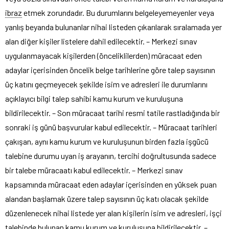
ibraz
etmek zorundadır. Bu durumlarını belgeleyemeyenler veya
yanlış beyanda bulunanlar nihai listeden çıkarılarak sıralamada yer
alan diğer kişiler listelere dahil edilecektir. – Merkezi sınav
uygulanmayacak kişilerden (önceliklilerden) müracaat eden
adaylar içerisinden öncelik belge tarihlerine göre talep sayısının
üç katını geçmeyecek şekilde isim ve adresleri ile durumlarını
açıklayıcı bilgi talep sahibi kamu kurum ve kuruluşuna
bildirilecektir. – Son müracaat tarihi resmi tatile rastladığında bir
sonraki iş günü başvurular kabul edilecektir. – Müracaat tarihleri
çakışan, aynı kamu kurum ve kuruluşunun birden fazla işgücü
talebine durumu uyan iş arayanın, tercihi doğrultusunda sadece
bir talebe müracaatı kabul edilecektir. – Merkezi sınav
kapsamında müracaat eden adaylar içerisinden en yüksek puan
alandan başlamak üzere talep sayısının üç katı olacak şekilde
düzenlenecek nihai listede yer alan kişilerin isim ve adresleri, işçi
talebinde bulunan kamu kurum ve kuruluşuna bildirilecektir. –