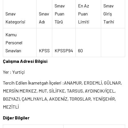
Sınav
En Az
Sınav
Sınav
Sınav
Puan
Puan
Giriş
Kategorisi
Adı
Türü
Limiti
Tarihi
Kamu
Personel
Sınavları
KPSS
KPSSP94
60
Çalışma Adresi Bilgisi
Yer : Yurtiçi
Tercih Edilen İkametgah İlçeleri :ANAMUR, ERDEMLİ, GÜLNAR,
MERSİN MERKEZ, MUT, SİLİFKE, TARSUS, AYDINCIK/İÇEL,
BOZYAZI, ÇAMLIYAYLA, AKDENİZ, TOROSLAR, YENİŞEHİR,
MEZİTLİ
Diğer Bilgiler