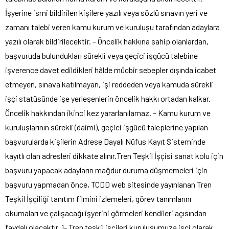
İşyerine ismi bildirilen kişilere yazılı veya sözlü sınavın yeri ve
zamanı talebi veren kamu kurum ve kuruluşu tarafından adaylara
yazılı olarak bildirilecektir. – Öncelik hakkına sahip olanlardan,
başvuruda bulundukları sürekli veya geçici işgücü talebine
işverence davet edildikleri hâlde mücbir sebepler dışında icabet
etmeyen, sınava katılmayan, işi reddeden veya kamuda sürekli
işçi statüsünde işe yerleşenlerin öncelik hakkı ortadan kalkar.
Öncelik hakkından ikinci kez yararlanılamaz. – Kamu kurum ve
kuruluşlarının sürekli (daimi), geçici işgücü taleplerine yapılan
başvurularda kişilerin Adrese Dayalı Nüfus Kayıt Sisteminde
kayıtlı olan adresleri dikkate alınır.Tren Teşkil İşçisi sanat kolu için
başvuru yapacak adayların mağdur duruma düşmemeleri için
başvuru yapmadan önce, TCDD web sitesinde yayınlanan Tren
Teşkil İşçiliği tanıtım filmini izlemeleri, görev tanımlarını
okumaları ve çalışacağı işyerini görmeleri kendileri açısından
faydalı olacaktır. 1- Tren teşkil işçileri kuruluşumuza işçi olarak