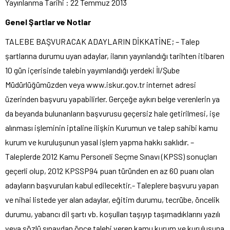
Yayınlanma Tarihi : 22 Temmuz 2013
Genel Şartlar ve Notlar
TALEBE BAŞVURACAK ADAYLARIN DİKKATİNE; – Talep
şartlarına durumu uyan adaylar, ilanın yayınlandığı tarihten itibaren
10 gün içerisinde talebin yayımlandığı yerdeki İl/Şube
Müdürlüğümüzden veya www.iskur.gov.tr internet adresi
üzerinden başvuru yapabilirler. Gerçeğe aykırı belge verenlerin ya
da beyanda bulunanların başvurusu geçersiz hale getirilmesi, işe
alınması işleminin iptaline ilişkin Kurumun ve talep sahibi kamu
kurum ve kuruluşunun yasal işlem yapma hakkı saklıdır. –
Taleplerde 2012 Kamu Personeli Seçme Sınavı (KPSS) sonuçları
geçerli olup, 2012 KPSSP94 puan türünden en az 60 puanı olan
adayların başvuruları kabul edilecektir.- Taleplere başvuru yapan
ve nihai listede yer alan adaylar, eğitim durumu, tecrübe, öncelik
durumu, yabancı dil şartı vb. koşulları taşıyıp taşımadıklarını yazılı
veya sözlü sınavdan önce talebi veren kamu kurum ve kuruluşuna