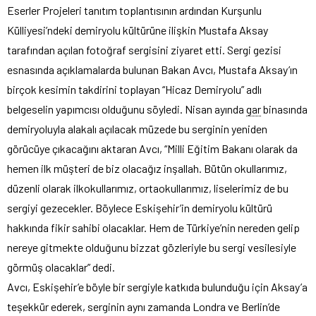
Eserler Projeleri tanıtım toplantısının ardından Kurşunlu
Külliyesi’ndeki demiryolu kültürüne ilişkin Mustafa Aksay
tarafından açılan fotoğraf sergisini ziyaret etti. Sergi gezisi
esnasında açıklamalarda bulunan Bakan Avcı, Mustafa Aksay’ın
birçok kesimin takdirini toplayan “Hicaz Demiryolu” adlı
belgeselin yapımcısı olduğunu söyledi. Nisan ayında
gar
binasında
demiryoluyla alakalı açılacak müzede bu serginin yeniden
görücüye çıkacağını aktaran Avcı, “Milli Eğitim Bakanı olarak da
hemen ilk müşteri de biz olacağız inşallah. Bütün okullarımız,
düzenli olarak ilkokullarımız, ortaokullarımız, liselerimiz de bu
sergiyi gezecekler. Böylece Eskişehir’in demiryolu kültürü
hakkında fikir sahibi olacaklar. Hem de Türkiye’nin nereden gelip
nereye gitmekte olduğunu bizzat gözleriyle bu sergi vesilesiyle
görmüş olacaklar” dedi.
Avcı, Eskişehir’e böyle bir sergiyle katkıda bulunduğu için Aksay’a
teşekkür ederek, serginin aynı zamanda Londra ve Berlin’de