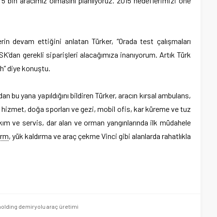
 5 bin aracımız olmasını planlıyoruz. 2015 hedeflerimizi öne
erin devam ettiğini anlatan Türker, “Orada test çalışmaları
dan gerekli siparişleri alacağımıza inanıyorum. Artık Türk
ah” diye konuştu.
an bu yana yapıldığını bildiren Türker, aracın kırsal ambulans,
 hizmet, doğa sporları ve gezi, mobil ofis, kar küreme ve tuz
ım ve servis, dar alan ve orman yangınlarında ilk müdahele
orm
, yük kaldırma ve araç çekme Vinci gibi alanlarda rahatlıkla
holding demiryolu araç üretimi