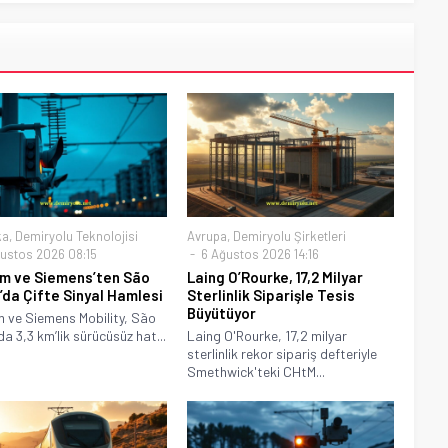
ka
,
Demiryolu Teknolojisi
Avrupa
,
Demiryolu Şirketleri
ustos 2026 08:15
6 Ağustos 2026 14:16
m ve Siemens’ten São
Laing O’Rourke, 17,2 Milyar
’da Çifte Sinyal Hamlesi
Sterlinlik Siparişle Tesis
Büyütüyor
 ve Siemens Mobility, São
da 3,3 km’lik sürücüsüz hat...
Laing O'Rourke, 17,2 milyar
sterlinlik rekor sipariş defteriyle
Smethwick'teki CHtM...