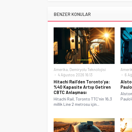
BENZER KONULAR
Amerika
,
Demiryolu Teknolojisi
Ameri
4 Ağustos 2026 16:13
6 Ağ
Hitachi Rail’den Toronto’ya:
Alsto
%40 Kapasite Artışı Getiren
Paulo
CBTC Anlaşması
Alstom
Hitachi Rail, Toronto TTC'nin 16,3
Paulo’
millik Line 2 metrosu için...