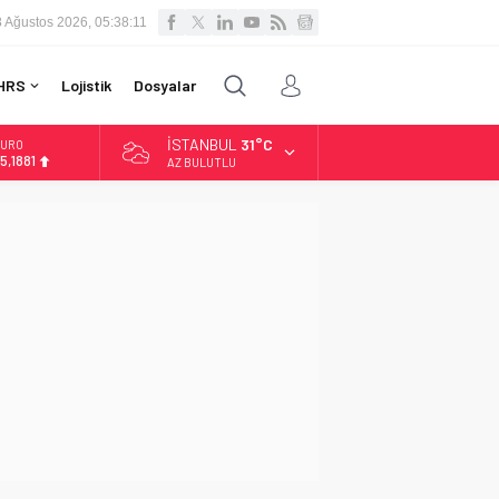
 Ağustos 2026, 05:38:13
HRS
Lojistik
Dosyalar
İSTANBUL
31°C
LTIN
.660,55
AZ BULUTLU
İST
3.779,39
OLAR
7,7111
URO
5,1881