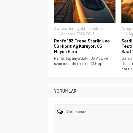
Avrupa
,
Demiryolu Teknolojisi
Avrup
4 Ağustos 2026 00:13
4 Ağ
Renfe 183 Trene Starlink ve
Sardi
5G Hibrit Ağ Kuruyor: 85
Testl
Milyon Euro
Saat 
Renfe, İspanya’daki 183 AVE ve
Sardin
uzun mesafe trenine 10 Gbps...
dizel t
hattınd
YORUMLAR