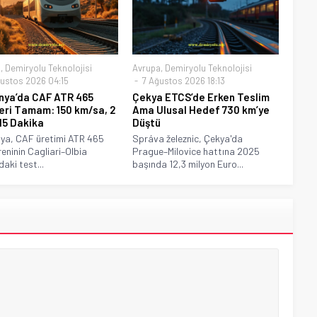
a
,
Demiryolu Teknolojisi
Avrupa
,
Demiryolu Teknolojisi
ustos 2026 04:15
7 Ağustos 2026 18:13
nya’da CAF ATR 465
Çekya ETCS’de Erken Teslim
eri Tamam: 150 km/sa, 2
Ama Ulusal Hedef 730 km’ye
15 Dakika
Düştü
ya, CAF üretimi ATR 465
Správa železnic, Çekya'da
reninin Cagliari–Olbia
Prague–Milovice hattına 2025
aki test...
başında 12,3 milyon Euro...