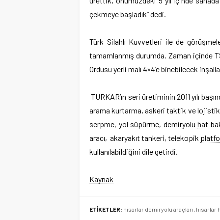
ürettik, önümüzdeki 5 yıl içinde sahada
çekmeye başladık” dedi.
Türk Silahlı Kuvvetleri ile de görüşmel
tamamlanmış durumda. Zaman içinde TSK’
Ordusu yerli malı 4×4’e binebilecek inşall
TURKAR’ın seri üretiminin 2011 yılı başınd
arama kurtarma, askeri taktik ve lojistik
serpme, yol süpürme, demiryolu
hat
bak
aracı, akaryakıt tankeri, telekopik
platf
kullanılabildiğini dile getirdi.
Kaynak
ETİKETLER:
hisarlar demiryolu araçları
,
hisarlar 