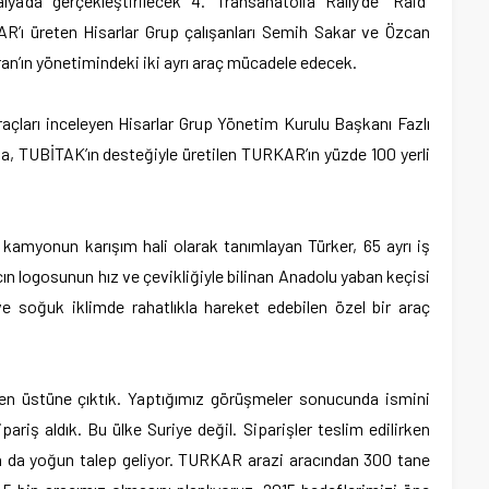
ya’da gerçekleştirilecek 4. Transanatolia Rally’de “Raid”
AR’ı üreten Hisarlar Grup çalışanları Semih Sakar ve Özcan
an’ın yönetimindeki iki ayrı araç mücadele edecek.
açları inceleyen Hisarlar Grup Yönetim Kurulu Başkanı Fazlı
a, TUBİTAK’ın desteğiyle üretilen TURKAR’ın yüzde 100 yerli
 kamyonun karışım hali olarak tanımlayan Türker, 65 ayrı iş
ın logosunun hız ve çevikliğiyle bilinan Anadolu yaban keçisi
e soğuk iklimde rahatlıkla hareket edebilen özel bir araç
den üstüne çıktık. Yaptığımız görüşmeler sonucunda ismini
riş aldık. Bu ülke Suriye değil. Siparişler teslim edilirken
n da yoğun talep geliyor. TURKAR arazi aracından 300 tane