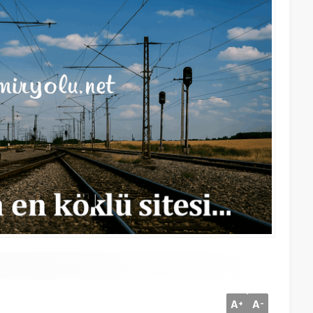
A
A
+
-