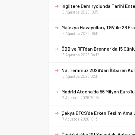
İngiltere Demiryolunda Tarihi En
8 Ağustos 2026 10:15
Malezya Havayolları, TGV ile 28 Fra
8 Ağustos 2026 08:11
ÖBB ve RFI’dan Brenner’da 15 Günl
8 Ağustos 2026 04:12
NS, Temmuz 2026’dan İtibaren Kolt
8 Ağustos 2026 02:11
Madrid Atocha’da 56 Milyon Euro’lu
7 Ağustos 2026 20:15
Çekya ETCS’de Erken Teslim Ama U
7 Ağustos 2026 18:13
České dráhy 101 Yaşındaki Buharlı