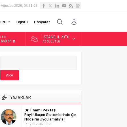
 Ağustos 2026, 08:31:03
HRS
Lojistik
Dosyalar
İSTANBUL
31°C
LTIN
.660,55
AZ BULUTLU
İST
3.779,39
OLAR
7,7111
URO
5,1881
YAZARLAR
Dr. İlhami Pektaş
Raylı Ulaşım Sistemlerinde Çin
Modeli’ni Uygulamalıyız!
17 Eylül 2015 02:29