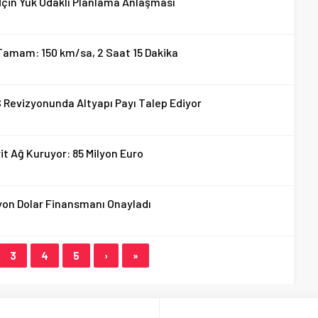
İçin Yük Odaklı Planlama Anlaşması
Tamam: 150 km/sa, 2 Saat 15 Dakika
S Revizyonunda Altyapı Payı Talep Ediyor
it Ağ Kuruyor: 85 Milyon Euro
yon Dolar Finansmanı Onayladı
3
4
5
›
»