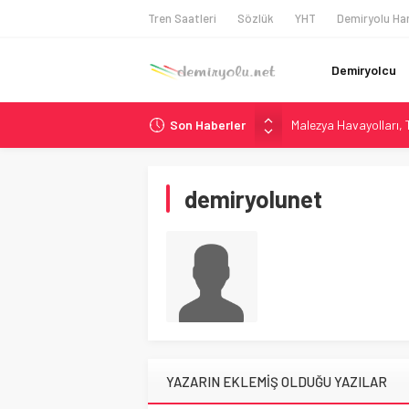
Tren Saatleri
Sözlük
YHT
Demiryolu Har
Demiryolcu
Son Haberler
Malezya Havayolları, T
ÖBB ve RFI’dan Brenne
NS, Temmuz 2026’dan 
demiryolunet
Madrid Atocha’da 56 M
İngiltere Demiryolun
YAZARIN EKLEMİŞ OLDUĞU YAZILAR