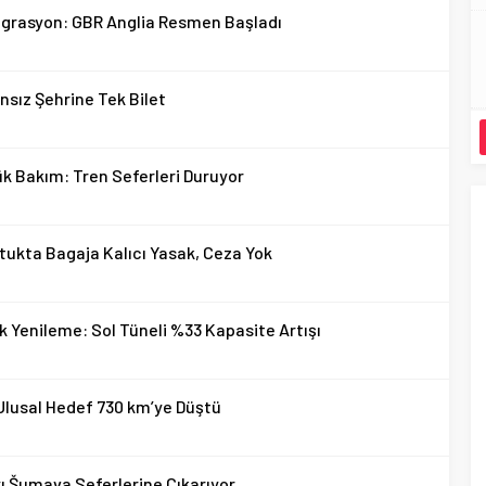
tegrasyon: GBR Anglia Resmen Başladı
nsız Şehrine Tek Bilet
ük Bakım: Tren Seferleri Duruyor
ukta Bagaja Kalıcı Yasak, Ceza Yok
k Yenileme: Sol Tüneli %33 Kapasite Artışı
lusal Hedef 730 km’ye Düştü
yı Šumava Seferlerine Çıkarıyor