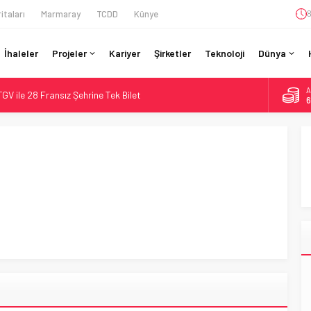
itaları
Marmaray
TCDD
Künye
8
İhaleler
Projeler
Kariyer
Şirketler
Teknoloji
Dünya
A
GV ile 28 Fransız Şehrine Tek Bilet
6
r’da 15 Günlük Bakım: Tren Seferleri Duruyor
B
1
İtibaren Koltukta Bagaja Kalıcı Yasak, Ceza Yok
ilyon Euro’luk Yenileme: Sol Tüneli %33 Kapasite Artışı
D
4
da Tarihi Entegrasyon: GBR Anglia Resmen Başladı
E
5