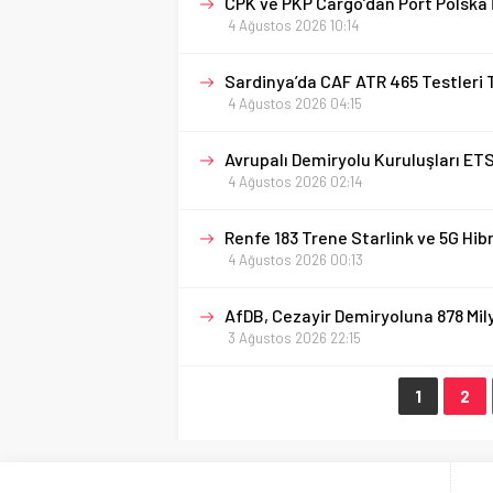
CPK ve PKP Cargo’dan Port Polska 
4 Ağustos 2026 10:14
Sardinya’da CAF ATR 465 Testleri 
4 Ağustos 2026 04:15
Avrupalı Demiryolu Kuruluşları ET
4 Ağustos 2026 02:14
Renfe 183 Trene Starlink ve 5G Hibr
4 Ağustos 2026 00:13
AfDB, Cezayir Demiryoluna 878 Mil
3 Ağustos 2026 22:15
1
2