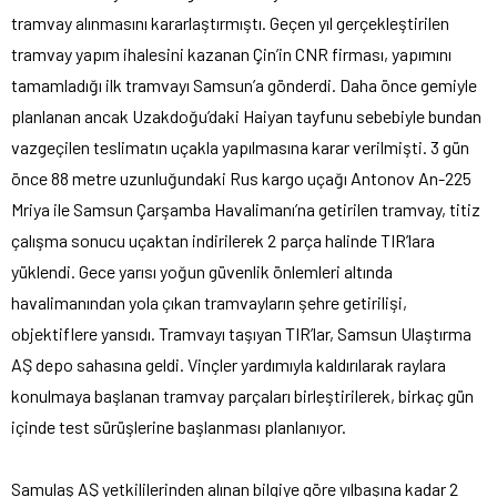
tramvay alınmasını kararlaştırmıştı. Geçen yıl gerçekleştirilen
tramvay yapım ihalesini kazanan Çin’in CNR firması, yapımını
tamamladığı ilk tramvayı Samsun’a gönderdi. Daha önce gemiyle
planlanan ancak Uzakdoğu’daki Haiyan tayfunu sebebiyle bundan
vazgeçilen teslimatın uçakla yapılmasına karar verilmişti. 3 gün
önce 88 metre uzunluğundaki Rus kargo uçağı Antonov An-225
Mriya ile Samsun Çarşamba Havalimanı’na getirilen tramvay, titiz
çalışma sonucu uçaktan indirilerek 2 parça halinde TIR’lara
yüklendi. Gece yarısı yoğun güvenlik önlemleri altında
havalimanından yola çıkan tramvayların şehre getirilişi,
objektiflere yansıdı. Tramvayı taşıyan TIR’lar, Samsun Ulaştırma
AŞ depo sahasına geldi. Vinçler yardımıyla kaldırılarak raylara
konulmaya başlanan tramvay parçaları birleştirilerek, birkaç gün
içinde test sürüşlerine başlanması planlanıyor.
Samulaş AŞ yetkililerinden alınan bilgiye göre yılbaşına kadar 2