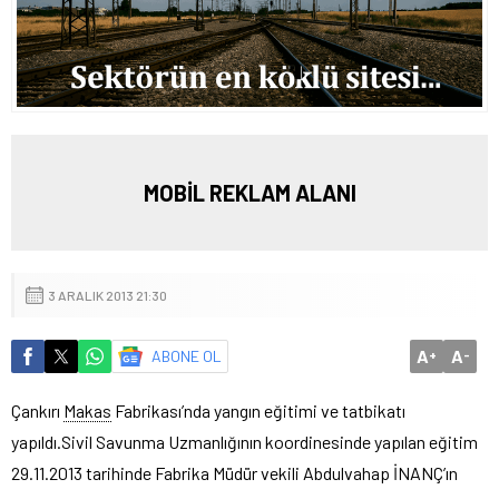
MOBİL REKLAM ALANI
3 ARALIK 2013 21:30
A
A
ABONE OL
+
-
Çankırı
Makas
Fabrikası’nda yangın eğitimi ve tatbikatı
yapıldı.
Sivil Savunma Uzmanlığının koordinesinde yapılan eğitim
29.11.2013 tarihinde Fabrika Müdür vekili Abdulvahap İNANÇ’ın