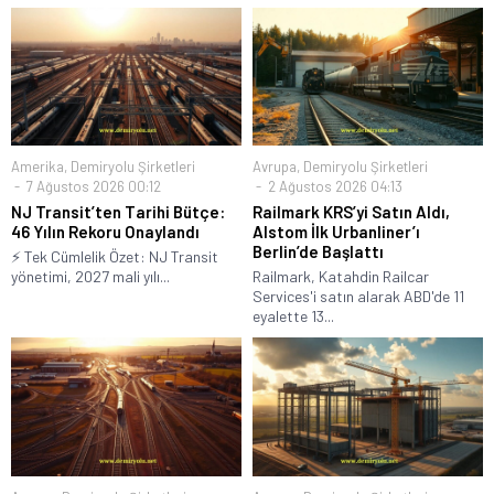
Amerika
,
Demiryolu Şirketleri
Avrupa
,
Demiryolu Şirketleri
7 Ağustos 2026 00:12
2 Ağustos 2026 04:13
NJ Transit’ten Tarihi Bütçe:
Railmark KRS’yi Satın Aldı,
46 Yılın Rekoru Onaylandı
Alstom İlk Urbanliner’ı
Berlin’de Başlattı
⚡ Tek Cümlelik Özet: NJ Transit
yönetimi, 2027 mali yılı...
Railmark, Katahdin Railcar
Services'i satın alarak ABD'de 11
eyalette 13...