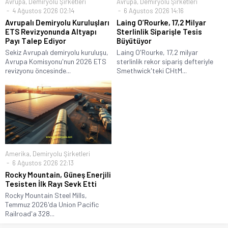
Avrupa
,
Demiryolu Şirketleri
Avrupa
,
Demiryolu Şirketleri
4 Ağustos 2026 02:14
6 Ağustos 2026 14:16
Avrupalı Demiryolu Kuruluşları
Laing O’Rourke, 17,2 Milyar
ETS Revizyonunda Altyapı
Sterlinlik Siparişle Tesis
Payı Talep Ediyor
Büyütüyor
Sekiz Avrupalı demiryolu kuruluşu,
Laing O'Rourke, 17,2 milyar
Avrupa Komisyonu'nun 2026 ETS
sterlinlik rekor sipariş defteriyle
revizyonu öncesinde...
Smethwick'teki CHtM...
Amerika
,
Demiryolu Şirketleri
6 Ağustos 2026 22:13
Rocky Mountain, Güneş Enerjili
Tesisten İlk Rayı Sevk Etti
Rocky Mountain Steel Mills,
Temmuz 2026'da Union Pacific
Railroad'a 328...