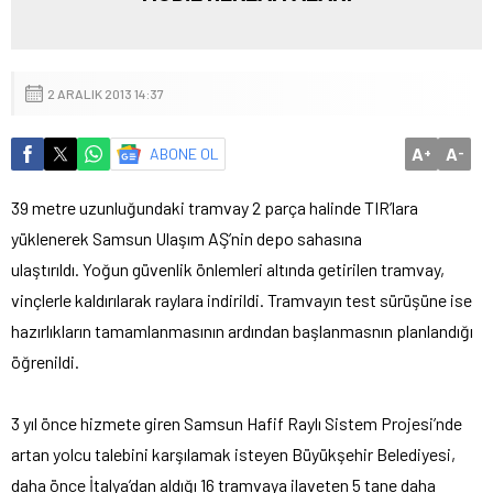
2 ARALIK 2013 14:37
A
A
ABONE OL
+
-
39 metre uzunluğundaki tramvay 2 parça halinde TIR’lara
yüklenerek Samsun Ulaşım AŞ’nin depo sahasına
ulaştırıldı.
Yoğun güvenlik önlemleri altında getirilen tramvay,
vinçlerle kaldırılarak raylara indirildi. Tramvayın test sürüşüne ise
hazırlıkların tamamlanmasının ardından başlanmasnın planlandığı
öğrenildi.
3 yıl önce hizmete giren Samsun Hafif Raylı Sistem Projesi’nde
artan yolcu talebini karşılamak isteyen Büyükşehir Belediyesi,
daha önce İtalya’dan aldığı 16 tramvaya ilaveten 5 tane daha