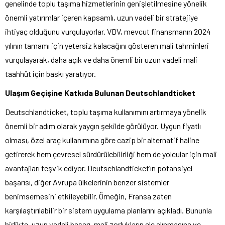
genelinde toplu taşıma hizmetlerinin genişletilmesine yönelik
önemli yatırımlar içeren kapsamlı, uzun vadeli bir stratejiye
ihtiyaç olduğunu vurguluyorlar. VDV, mevcut finansmanın 2024
yılının tamamı için yetersiz kalacağını gösteren mali tahminleri
vurgulayarak, daha açık ve daha önemli bir uzun vadeli mali
taahhüt için baskı yaratıyor.
Ulaşım Geçişine Katkıda Bulunan Deutschlandticket
Deutschlandticket, toplu taşıma kullanımını artırmaya yönelik
önemli bir adım olarak yaygın şekilde görülüyor. Uygun fiyatlı
olması, özel araç kullanımına göre cazip bir alternatif haline
getirerek hem çevresel sürdürülebilirliği hem de yolcular için mali
avantajları teşvik ediyor. Deutschlandticket’ın potansiyel
başarısı, diğer Avrupa ülkelerinin benzer sistemler
benimsemesini etkileyebilir. Örneğin, Fransa zaten
karşılaştırılabilir bir sistem uygulama planlarını açıkladı. Bununla
birlikte, uzun vadeli başarı, mali zorlukların ele alınmasına ve