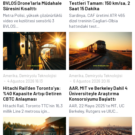
BVLOS Drone’larla Müdahale
Testleri Tamam: 150 km/sa, 2
Süresini Kısalttı
Saat 15 Dakika
Metra Polisi, yüksek çözünürlüklü
Sardinya, CAF üretimi ATR 465
video ve kızılötesi sensörlü 3
dizel treninin Cagliari–Olbia
BVLOS...
hattındaki test...
Amerika
,
Demiryolu Teknolojisi
Amerika
,
Demiryolu Teknolojisi
4 Ağustos 2026 16:13
6 Ağustos 2026 20:16
Hitachi Rail’den Toronto’ya:
AAR, MIT ve Berkeley Dahil 4
%40 Kapasite Artışı Getiren
Üniversiteyle Araştırma
CBTC Anlaşması
Konsorsiyumu Başlattı
Hitachi Rail, Toronto TTC'nin 16,3
AAR, 22 Mayıs 2025'te MIT, UC
millik Line 2 metrosu için...
Berkeley, Rutgers ve UIUC...