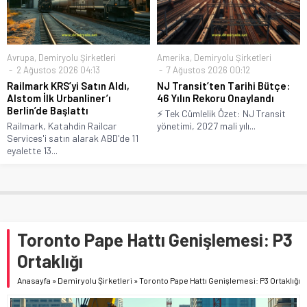
Avrupa
,
Demiryolu Şirketleri
Amerika
,
Demiryolu Şirketleri
2 Ağustos 2026 04:13
7 Ağustos 2026 00:12
Railmark KRS’yi Satın Aldı,
NJ Transit’ten Tarihi Bütçe:
Alstom İlk Urbanliner’ı
46 Yılın Rekoru Onaylandı
Berlin’de Başlattı
⚡ Tek Cümlelik Özet: NJ Transit
Railmark, Katahdin Railcar
yönetimi, 2027 mali yılı...
Services'i satın alarak ABD'de 11
eyalette 13...
Toronto Pape Hattı Genişlemesi: P3
Ortaklığı
Anasayfa
»
Demiryolu Şirketleri
»
Toronto Pape Hattı Genişlemesi: P3 Ortaklığı