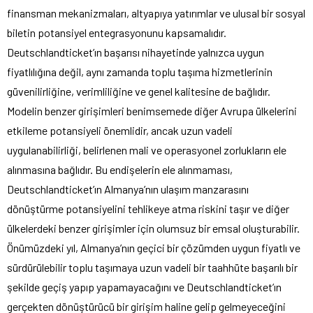
finansman mekanizmaları, altyapıya yatırımlar ve ulusal bir sosyal
biletin potansiyel entegrasyonunu kapsamalıdır.
Deutschlandticket’ın başarısı nihayetinde yalnızca uygun
fiyatlılığına değil, aynı zamanda toplu taşıma hizmetlerinin
güvenilirliğine, verimliliğine ve genel kalitesine de bağlıdır.
Modelin benzer girişimleri benimsemede diğer Avrupa ülkelerini
etkileme potansiyeli önemlidir, ancak uzun vadeli
uygulanabilirliği, belirlenen mali ve operasyonel zorlukların ele
alınmasına bağlıdır. Bu endişelerin ele alınmaması,
Deutschlandticket’ın Almanya’nın ulaşım manzarasını
dönüştürme potansiyelini tehlikeye atma riskini taşır ve diğer
ülkelerdeki benzer girişimler için olumsuz bir emsal oluşturabilir.
Önümüzdeki yıl, Almanya’nın geçici bir çözümden uygun fiyatlı ve
sürdürülebilir toplu taşımaya uzun vadeli bir taahhüte başarılı bir
şekilde geçiş yapıp yapamayacağını ve Deutschlandticket’ın
gerçekten dönüştürücü bir girişim haline gelip gelmeyeceğini