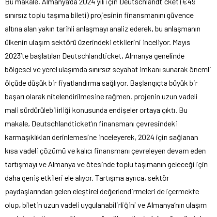
Bu makale, Almanya’da 2024 yılı için Deutschlandticket (€49
sınırsız toplu taşıma bileti) projesinin finansmanını güvence
altına alan yakın tarihli anlaşmayı analiz ederek, bu anlaşmanın
ülkenin ulaşım sektörü üzerindeki etkilerini inceliyor. Mayıs
2023’te başlatılan Deutschlandticket, Almanya genelinde
bölgesel ve yerel ulaşımda sınırsız seyahat imkanı sunarak önemli
ölçüde düşük bir fiyatlandırma sağlıyor. Başlangıçta büyük bir
başarı olarak nitelendirilmesine rağmen, projenin uzun vadeli
mali sürdürülebilirliği konusunda endişeler ortaya çıktı. Bu
makale, Deutschlandticket’ın finansmanı çevresindeki
karmaşıklıkları derinlemesine inceleyerek, 2024 için sağlanan
kısa vadeli çözümü ve kalıcı finansmanı çevreleyen devam eden
tartışmayı ve Almanya ve ötesinde toplu taşımanın geleceği için
daha geniş etkileri ele alıyor. Tartışma ayrıca, sektör
paydaşlarından gelen eleştirel değerlendirmeleri de içermekte
olup, biletin uzun vadeli uygulanabilirliğini ve Almanya’nın ulaşım