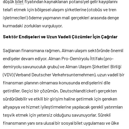
düşük
bilet
fiyatından kaynaklanan potansiyel gelir kayıplarını
telafi etmek için bölgesel ulaşım şirketlerine (otobüs ve tren
işletmecileri) ödeme yapmanın mali gerçekleri arasında denge
kurmadaki zorlukları vurguluyor.
Sektör Endişeleri ve Uzun Vadeli Çözümler İçin Çağrılar
Sağlanan finansmana rağmen, Alman ulaşım sektöründe önemli
endişeler devam ediyor. Alman Pro-Demiryolu İttifakı (pro-
demiryolu savunuculuk grubu) ve Alman Ulaşım Şirketleri Birliği
(VDV) (Verband Deutscher Verkehrsunternehmen), uzun vadeli bir
finansman planının olmaması konusunda endişelerini dile
getirdiler. Geçici bir çözümün, Deutschlandticket’ı gerçekten
sürdürülebilir ve etkili bir girişim haline getirmek için gereken
altyapıya ve hizmet iyileştirmelerine yapılacak gerekli yatırımları
teşvik etmek için yetersiz olduğunu savunuyorlar. Sürekli
finansmanın yanı sıra ulusal bir sosyal bilet uygulaması ve ülke