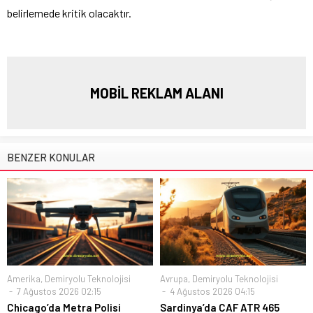
belirlemede kritik olacaktır.
MOBİL REKLAM ALANI
BENZER KONULAR
Amerika
,
Demiryolu Teknolojisi
Avrupa
,
Demiryolu Teknolojisi
7 Ağustos 2026 02:15
4 Ağustos 2026 04:15
Chicago’da Metra Polisi
Sardinya’da CAF ATR 465