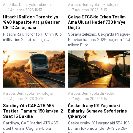
Amerika
,
Demiryolu Teknolojisi
Avrupa
,
Demiryolu Teknolojisi
4 Ağustos 2026 16:13
7 Ağustos 2026 18:13
Hitachi Rail’den Toronto’ya:
Çekya ETCS’de Erken Teslim
%40 Kapasite Artışı Getiren
Ama Ulusal Hedef 730 km’ye
CBTC Anlaşması
Düştü
Hitachi Rail, Toronto TTC'nin 16,3
Správa železnic, Çekya'da Prague–
millik Line 2 metrosu için...
Milovice hattına 2025 başında 12,3
milyon Euro...
Avrupa
,
Demiryolu Teknolojisi
Avrupa
,
Demiryolu Şirketleri
4 Ağustos 2026 04:15
7 Ağustos 2026 14:15
Sardinya’da CAF ATR 465
České dráhy 101 Yaşındaki
Testleri Tamam: 150 km/sa, 2
Buharlıyı Šumava Seferlerine
Saat 15 Dakika
Çıkarıyor
Sardinya, CAF üretimi ATR 465
České dráhy, 101 yaşındaki 354.195
dizel treninin Cagliari–Olbia
buharlı lokomotifiyle 18-19 ve 25-