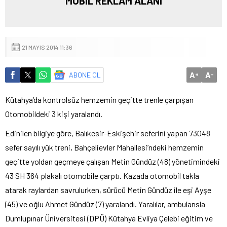
MOBİL REKLAM ALANI
21 MAYIS 2014 11:36
A
A
ABONE OL
+
-
Kütahya’da kontrolsüz hemzemin geçitte trenle çarpışan
Otomobildeki 3 kişi yaralandı.
Edinilen bilgiye göre, Balıkesir-Eskişehir seferini yapan 73048
sefer sayılı yük treni, Bahçelievler Mahallesi’ndeki hemzemin
geçitte yoldan geçmeye çalışan Metin Gündüz (48) yönetimindeki
43 SH 364 plakalı otomobile çarptı. Kazada otomobil takla
atarak raylardan savrulurken, sürücü Metin Gündüz ile eşi Ayşe
(45) ve oğlu Ahmet Gündüz (7) yaralandı. Yaralılar, ambulansla
Dumlupınar Üniversitesi (DPÜ) Kütahya Evliya Çelebi eğitim ve