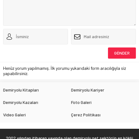
Henüz yorum yapılmamış. İlk yorumu yukarıdaki form aracılığıyla siz
yapabilirsiniz.
Demiryolu Kitapları
Demiryolu Kariyer
Demiryolu Kazaları
Foto Galeri
Video Galeri
Çerez Politikası
2002 yılından itibaren yayında olan demiryolu.net sektörün en köklü