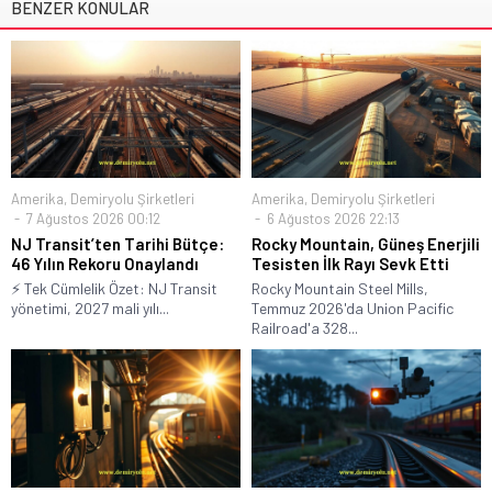
BENZER KONULAR
Amerika
,
Demiryolu Şirketleri
Amerika
,
Demiryolu Şirketleri
7 Ağustos 2026 00:12
6 Ağustos 2026 22:13
NJ Transit’ten Tarihi Bütçe:
Rocky Mountain, Güneş Enerjili
46 Yılın Rekoru Onaylandı
Tesisten İlk Rayı Sevk Etti
⚡ Tek Cümlelik Özet: NJ Transit
Rocky Mountain Steel Mills,
yönetimi, 2027 mali yılı...
Temmuz 2026'da Union Pacific
Railroad'a 328...