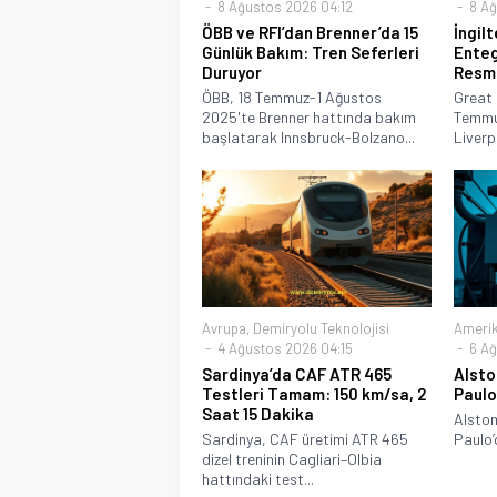
8 Ağustos 2026 04:12
8 Ağ
ÖBB ve RFI’dan Brenner’da 15
İngil
Günlük Bakım: Tren Seferleri
Enteg
Duruyor
Resme
ÖBB, 18 Temmuz-1 Ağustos
Great 
2025'te Brenner hattında bakım
Temmu
başlatarak Innsbruck-Bolzano...
Liverpo
Avrupa
,
Demiryolu Teknolojisi
Ameri
4 Ağustos 2026 04:15
6 Ağ
Sardinya’da CAF ATR 465
Alsto
Testleri Tamam: 150 km/sa, 2
Paulo
Saat 15 Dakika
Alstom
Sardinya, CAF üretimi ATR 465
Paulo’
dizel treninin Cagliari–Olbia
hattındaki test...