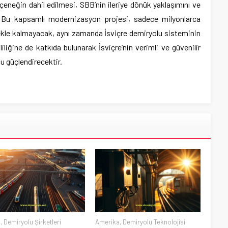
çeneğin dahil edilmesi, SBB’nin ileriye dönük yaklaşımını ve
. Bu kapsamlı modernizasyon projesi, sadece milyonlarca
rmekle kalmayacak, aynı zamanda İsviçre demiryolu sisteminin
liliğine de katkıda bulunarak İsviçre’nin verimli ve güvenilir
u güçlendirecektir.
a
,
Demiryolu Şirketleri
Amerika
,
Demiryolu Teknolojisi