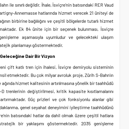
hn ile sınırlı değildir. İhale, İsviçre’nin batısındaki RER Vaud
artigny-Annemasse hatlarında hizmet verecek 21 üniteyi de
nın birbirine bağlılığını ve çeşitli bölgelerde tutarlı hizmet
ulamaktadır. Ek 84 ünite için bir seçenek bulunması, İsviçre
genişleme aşamasıyla uyumludur ve gelecekteki ulaşım
tratejik planlamayı göstermektedir.
Geleceğine Dair Bir Vizyon
i çift katlı tren için ihalesi, İsviçre demiryolu sisteminin
msil etmektedir. Bu çok milyar avroluk proje, Zürih S-Bahn’ın
ağında hizmet kalitesinin artırılmasına yönelik bir taahhüdü
renlerinin değiştirilmesi, kritik kapasite kısıtlamalarını
rtırmaktadır. Güç prizleri ve çok fonksiyonlu alanlar gibi
a odaklanma, genel seyahat deneyimini iyileştirme taahhüdünü
çre’nin batısındaki hatlar da dahil olmak üzere çeşitli hatlara
ratejik bir yaklaşımı göstermektedir. 2035 genişleme