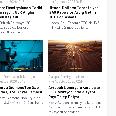
ustos 2026 10:15
4 Ağustos 2026 16:13
tere Demiryolunda Tarihi
Hitachi Rail’den Toronto’ya:
rasyon: GBR Anglia
%40 Kapasite Artışı Getiren
n Başladı
CBTC Anlaşması
British Railways, 20
Hitachi Rail, Toronto TTC'nin 16,3
z 2026'da Londra
millik Line 2 metrosu için...
ol Street'te iki...
ka
,
Demiryolu Teknolojisi
Avrupa
,
Demiryolu Şirketleri
ustos 2026 08:15
4 Ağustos 2026 02:14
m ve Siemens’ten São
Avrupalı Demiryolu Kuruluşları
’da Çifte Sinyal Hamlesi
ETS Revizyonunda Altyapı
Payı Talep Ediyor
 ve Siemens Mobility, São
da 3,3 km’lik sürücüsüz hat...
Sekiz Avrupalı demiryolu kuruluşu,
Avrupa Komisyonu'nun 2026 ETS
revizyonu öncesinde...