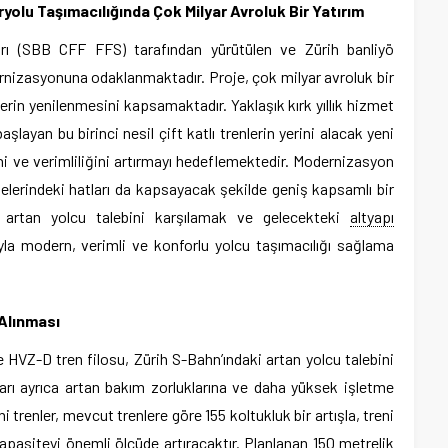
olu Taşımacılığında Çok Milyar Avroluk Bir Yatırım
arı (SBB CFF FFS) tarafından yürütülen ve Zürih banliyö
rnizasyonuna odaklanmaktadır. Proje, çok milyar avroluk bir
lerin yenilenmesini kapsamaktadır. Yaklaşık kırk yıllık hizmet
ayan bu birinci nesil çift katlı trenlerin yerini alacak yeni
ini ve verimliliğini artırmayı hedeflemektedir. Modernizasyon
lgelerindeki hatları da kapsayacak şekilde geniş kapsamlı bir
, artan yolcu talebini karşılamak ve gelecekteki
altyapı
a modern, verimli ve konforlu yolcu taşımacılığı sağlama
 Alınması
HVZ-D tren filosu, Zürih S-Bahn’ındaki artan yolcu talebini
arı ayrıca artan bakım zorluklarına ve daha yüksek işletme
i trenler, mevcut trenlere göre 155 koltukluk bir artışla, treni
pasiteyi önemli ölçüde artıracaktır. Planlanan 150 metrelik