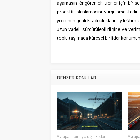
aşamasını öngören ek trenler için bir se
proaktif planlamasını vurgulamaktadır
yolcunun günlük yolculuklarını iyileşti
uzun vadeli sürdürülebilirliğine ve verim
toplu taşımada küresel bir lider konumun
BENZER KONULAR
Avrupa
,
Demiryolu Şirketleri
Avrup