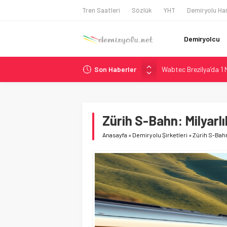
Tren Saatleri
Sözlük
YHT
Demiryolu Har
Demiryolcu
Son Haberler
Wabtec Brezilya’da 1
ABD’de CREATE Program
Ukrayna’da Yolcu Tren
DB Modernizasyon Pro
Zürih S-Bahn: Milyarl
Utah’ta 31 Milyon Dolar
Anasayfa
»
Demiryolu Şirketleri
»
Zürih S-Bahn