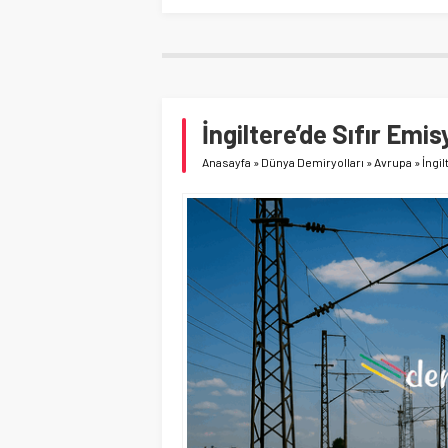
İngiltere’de Sıfır Emi
Anasayfa
»
Dünya Demiryolları
»
Avrupa
»
İngi