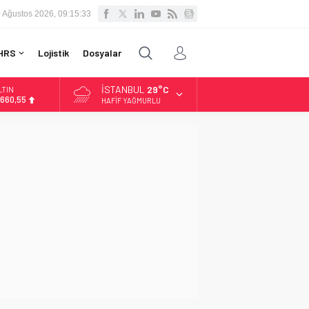
 Ağustos 2026, 09:15:34
HRS
Lojistik
Dosyalar
İSTANBUL
29°C
LTIN
.660,55
HAFIF YAĞMURLU
İST
3.779,39
OLAR
,7111
URO
5,1881