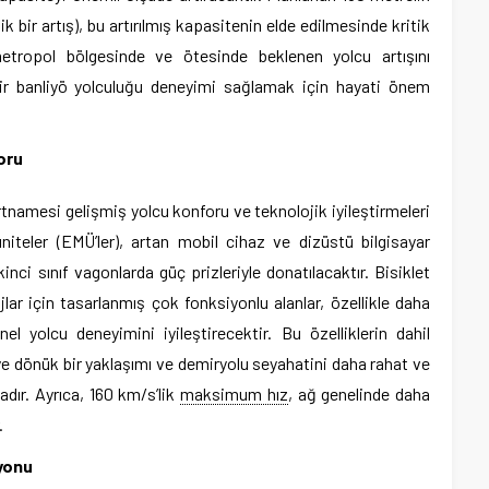
 bir artış), bu artırılmış kapasitenin elde edilmesinde kritik
etropol bölgesinde ve ötesinde beklenen yolcu artışını
ir banliyö yolculuğu deneyimi sağlamak için hayati önem
oru
rtnamesi gelişmiş yolcu konforu ve teknolojik iyileştirmeleri
üniteler (EMÜ’ler), artan mobil cihaz ve dizüstü bilgisayar
kinci sınıf vagonlarda güç prizleriyle donatılacaktır. Bisiklet
jlar için tasarlanmış çok fonksiyonlu alanlar, özellikle daha
el yolcu deneyimini iyileştirecektir. Bu özelliklerin dahil
riye dönük bir yaklaşımı ve demiryolu seyahatini daha rahat ve
adır. Ayrıca, 160 km/s’lik
maksimum hız
, ağ genelinde daha
.
yonu