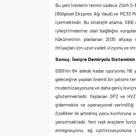
Bu yeni trenlerin temini sadece Zürih S-Ba
(Bölgesel Ekspres Ağı Vaud) ve RE33 M
içermektedir. Bu stratejik atama, SBB ağı
iyileştirmelerine olan bağlılığını vurg
hükümetinin planlanan 2035 altyapı 
ihtiyaçları için uzun vadeli vizyonu ve s
Sonuç: İsviçre Demiryolu Sisteminin 
SBB’nin 84 adede kadar opsiyonlu 116 yen
geleceğine yapılan önemli bir yatırımı te
modernizasyonuna ve daha geniş İsviçre 
göstermektedir. Yaşlanan DPZ ve HVZ-D t
gidermekte ve operasyonel verimliliği a
özellikler ile artırılmış yolcu konforun
yansıtmaktadır. Yeni raylı araçların İsvi
entegrasyonu, ağ optimizasyonuna st