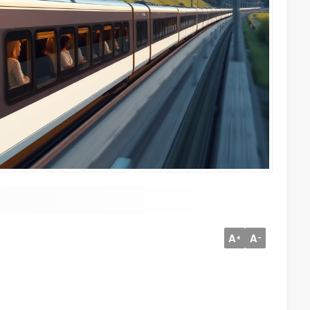
A
A
+
-