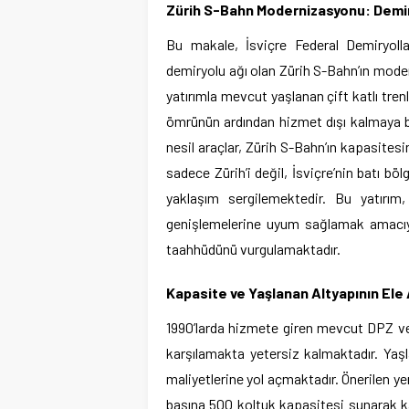
Zürih S-Bahn Modernizasyonu: Demiry
Bu makale, İsviçre Federal Demiryoll
demiryolu ağı olan Zürih S-Bahn’ın mode
yatırımla mevcut yaşlanan çift katlı tren
ömrünün ardından hizmet dışı kalmaya başl
nesil araçlar, Zürih S-Bahn’ın kapasites
sadece Zürih’i değil, İsviçre’nin batı bö
yaklaşım sergilemektedir. Bu yatırım
genişlemelerine uyum sağlamak amacıyl
taahhüdünü vurgulamaktadır.
Kapasite ve Yaşlanan Altyapının Ele
1990’larda hizmete giren mevcut DPZ ve 
karşılamakta yetersiz kalmaktadır. Yaşl
maliyetlerine yol açmaktadır. Önerilen yen
başına 500 koltuk kapasitesi sunarak ka