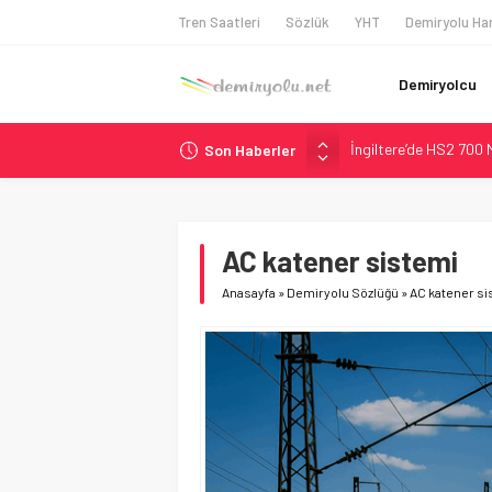
Tren Saatleri
Sözlük
YHT
Demiryolu Har
Demiryolcu
Son Haberler
İngiltere: Leicester G
AB, 431 Kentsel Düğü
Macaristan Demiryolu
Anket: Macaristan, İ
AC katener sistemi
İngiltere’de HS2 700 M
Anasayfa
»
Demiryolu Sözlüğü
»
AC katener si