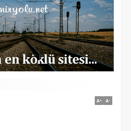
A
A
+
-