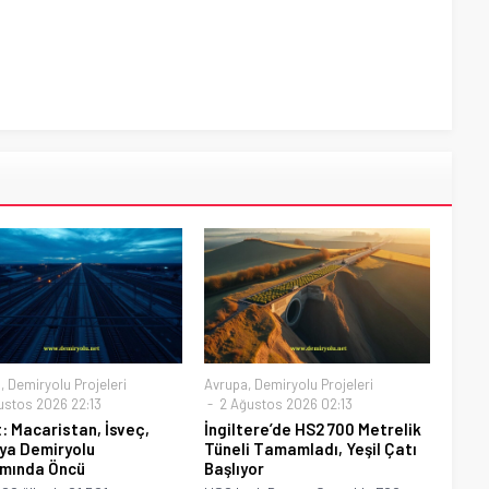
a
,
Demiryolu Projeleri
Avrupa
,
Demiryolu Projeleri
ustos 2026 22:13
2 Ağustos 2026 02:13
: Macaristan, İsveç,
İngiltere’de HS2 700 Metrelik
ya Demiryolu
Tüneli Tamamladı, Yeşil Çatı
ımında Öncü
Başlıyor