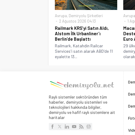
Avrupa
,
Demiryolu Şirketleri
Avrup
2 Ağustos 2026 04:13
1 Ağ
Railmark KRS’yi Satın Aldı,
Macar
Alstom İlk Urbanliner’ı
Deste
Berlin’de Başlattı
Euro 
Railmark, Katahdin Railcar
29 ülk
Services'i satın alarak ABD'de 11
demiry
eyalette 13...
olarak 
Dem
Dem
Raylı sistemler sektöründen tüm
haberler, demiryolu sistemleri ve
Dem
teknolojileri hakkında bilgiler,
demiryolu ve hafif raylı sistemlere ait
haritalar
Fot
Vid