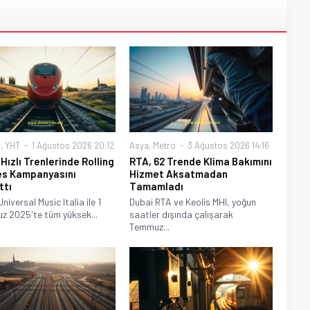
a
,
YHT
1 Ağustos 2026 20:12
Asya
,
Metro
3 Ağustos 2026 14:16
 Hızlı Trenlerinde Rolling
RTA, 62 Trende Klima Bakımını
s Kampanyasını
Hizmet Aksatmadan
ttı
Tamamladı
Universal Music Italia ile 1
Dubai RTA ve Keolis MHI, yoğun
 2025'te tüm yüksek...
saatler dışında çalışarak
Temmuz...