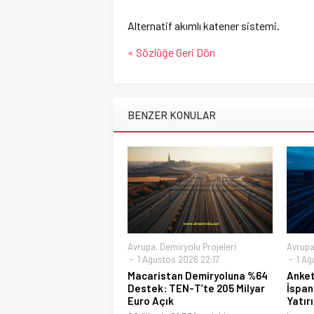
Alternatif akımlı katener sistemi.
« Sözlüğe Geri Dön
BENZER KONULAR
Avrupa
,
Demiryolu Projeleri
Avrup
1 Ağustos 2026 22:17
1 Ağ
Macaristan Demiryoluna %64
Anket
Destek: TEN-T’te 205 Milyar
İspan
Euro Açık
Yatır