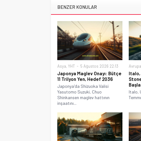
BENZER KONULAR
Asya
,
YHT
5 Ağustos 2026 22:13
Avrup
Japonya Maglev Onayı: Bütçe
Italo,
11 Trilyon Yen, Hedef 2036
Stone
Başla
Japonya'da Shizuoka Valisi
Yasutomo Suzuki, Chuo
Italo, 
Shinkansen maglev hattının
Temmuz
inşaatını...