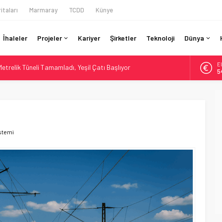
itaları
Marmaray
TCDD
Künye
İhaleler
Projeler
Kariyer
Şirketler
Teknoloji
Dünya
E
arı’na Yol Projesinden 10 Milyon Sterlin Aktarıldı
5
me Veri Raporlama Zorunluluğu Getirdi
A
6
na %64 Destek: TEN-T’te 205 Milyar Euro Açık
sveç, İspanya Demiryolu Yatırımında Öncü
B
1
etrelik Tüneli Tamamladı, Yeşil Çatı Başlıyor
stemi
D
4