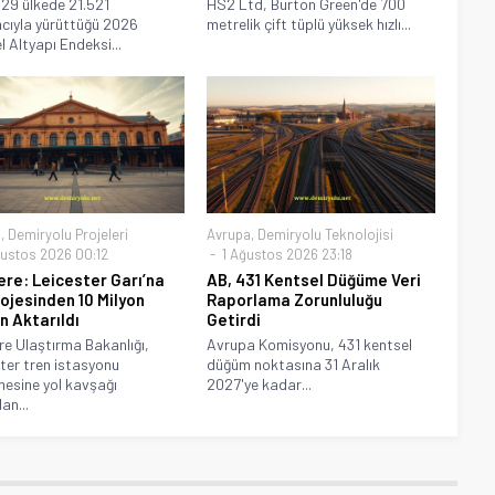
 29 ülkede 21.521
HS2 Ltd, Burton Green'de 700
mcıyla yürüttüğü 2026
metrelik çift tüplü yüksek hızlı...
l Altyapı Endeksi...
a
,
Demiryolu Projeleri
Avrupa
,
Demiryolu Teknolojisi
ustos 2026 00:12
1 Ağustos 2026 23:18
tere: Leicester Garı’na
AB, 431 Kentsel Düğüme Veri
rojesinden 10 Milyon
Raporlama Zorunluluğu
n Aktarıldı
Getirdi
ere Ulaştırma Bakanlığı,
Avrupa Komisyonu, 431 kentsel
ter tren istasyonu
düğüm noktasına 31 Aralık
mesine yol kavşağı
2027'ye kadar...
an...