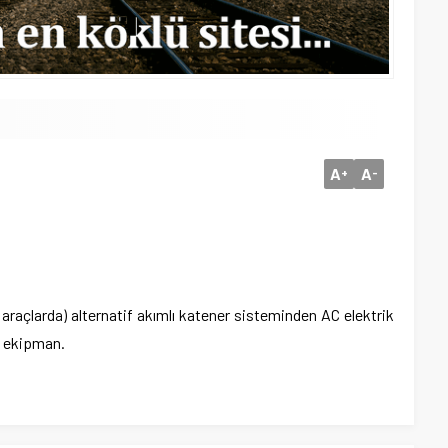
A
A
+
-
 araçlarda) alternatif akımlı katener sisteminden AC elektrik
an ekipman.