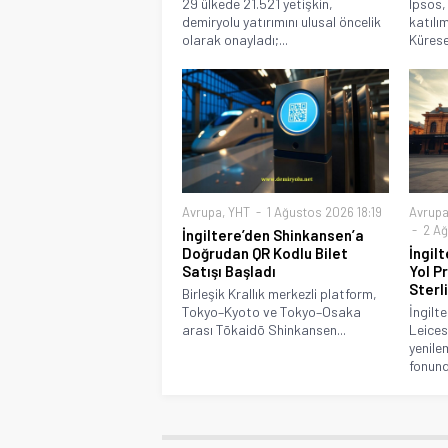
29 ülkede 21.521 yetişkin,
Ipsos,
demiryolu yatırımını ulusal öncelik
katılı
olarak onayladı;...
Kürese
Avrupa
,
YHT
1 Ağustos 2026 18:19
Avrup
2 Ağ
İngiltere’den Shinkansen’a
Doğrudan QR Kodlu Bilet
İngil
Satışı Başladı
Yol P
Sterli
Birleşik Krallık merkezli platform,
Tokyo–Kyoto ve Tokyo–Osaka
İngilt
arası Tōkaidō Shinkansen...
Leices
yenile
fonund