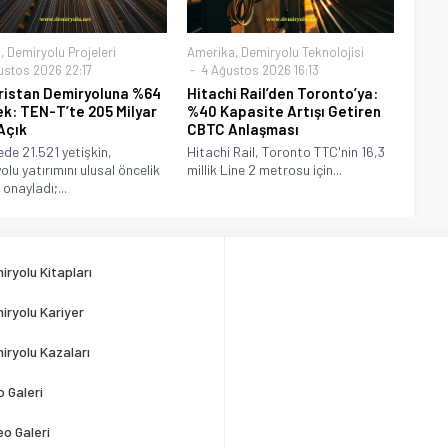
a
,
Demiryolu Projeleri
Amerika
,
Demiryolu Teknolojisi
ustos 2026 22:17
4 Ağustos 2026 16:13
istan Demiryoluna %64
Hitachi Rail’den Toronto’ya:
k: TEN-T’te 205 Milyar
%40 Kapasite Artışı Getiren
Açık
CBTC Anlaşması
ede 21.521 yetişkin,
Hitachi Rail, Toronto TTC'nin 16,3
olu yatırımını ulusal öncelik
millik Line 2 metrosu için...
onayladı;...
iryolu Kitapları
iryolu Kariyer
iryolu Kazaları
o Galeri
eo Galeri