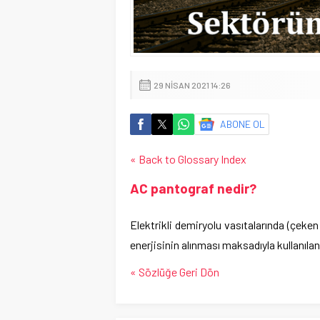
29 NISAN 2021 14:26
ABONE OL
« Back to Glossary Index
AC pantograf nedir?
Elektrikli demiryolu vasıtalarında (çeken
enerjisinin alınması maksadıyla kullanıl
« Sözlüğe Geri Dön