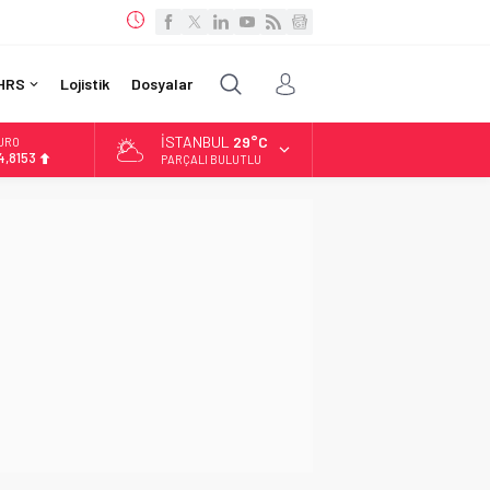
HRS
Lojistik
Dosyalar
İSTANBUL
29°C
URO
4,8153
PARÇALI BULUTLU
LTIN
.175,37
İST
3.458,10
OLAR
7,5127