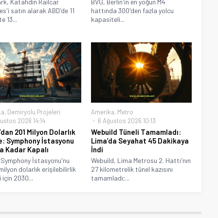
rk, Katahdin Railcar
BVG, Berlin'in en yoğun M4
es'i satın alarak ABD'de 11
hattında 300'den fazla yolcu
e 13...
kapasiteli...
ka
,
Demiryolu Projeleri
Amerika
,
Metro
ustos 2026 14:14
6 Ağustos 2026 10:13
dan 201 Milyon Dolarlık
Webuild Tüneli Tamamladı:
: Symphony İstasyonu
Lima’da Seyahat 45 Dakikaya
a Kadar Kapalı
İndi
 Symphony İstasyonu'nu
Webuild, Lima Metrosu 2. Hattı'nın
ilyon dolarlık erişilebilirlik
27 kilometrelik tünel kazısını
 için 2030...
tamamladı;...